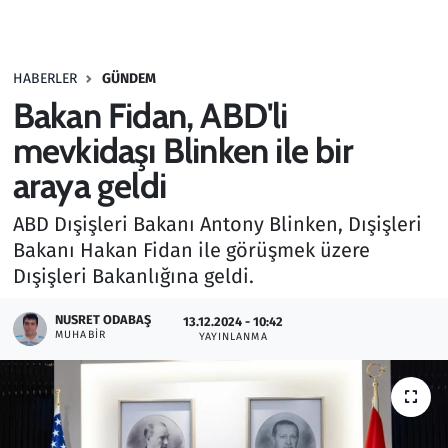
Gündem
HABERLER
GÜNDEM
Haber
Bakan Fidan, ABD'li
Kültür Sanat
mevkidaşı Blinken ile bir
araya geldi
Kurumsal Haberler
ABD Dışişleri Bakanı Antony Blinken, Dışişleri
Lezzet Durağı
Bakanı Hakan Fidan ile görüşmek üzere
Dışişleri Bakanlığına geldi.
Memur ve Kamu
NUSRET ODABAŞ
13.12.2024 - 10:42
MUHABIR
YAYINLANMA
Otomobil
Oyun
Ramazan