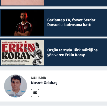
Gaziantep FK, forvet Serdar
Dursun'u kadrosuna kattı
Özgün tarzıyla Türk müziğine
yön veren Erkin Koray
MUHABIR
Nusret Odabaş