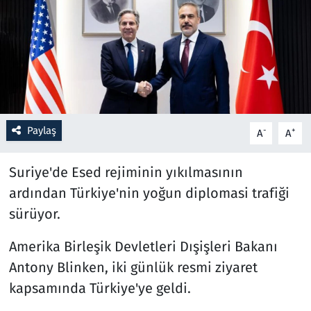
Resmi İlanlar
Rüya Tabirleri
Sağlık
Paylaş
-
+
A
A
Savunma Sanayi
Suriye'de Esed rejiminin yıkılmasının
Seçim 2023
ardından Türkiye'nin yoğun diplomasi trafiği
Spor
sürüyor.
Teknoloji ve Bilim
Amerika Birleşik Devletleri Dışişleri Bakanı
Antony Blinken, iki günlük resmi ziyaret
Televizyon
kapsamında Türkiye'ye geldi.