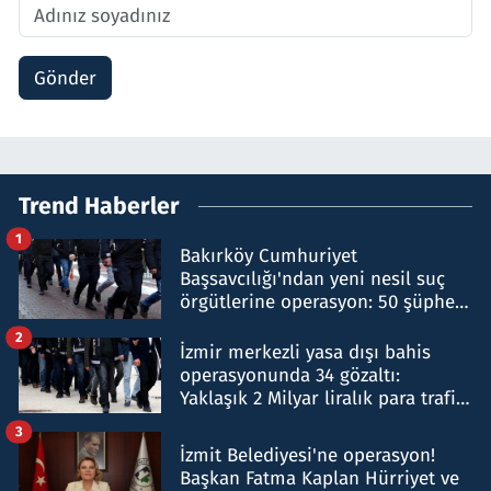
Gönder
Trend Haberler
1
Bakırköy Cumhuriyet
Başsavcılığı'ndan yeni nesil suç
örgütlerine operasyon: 50 şüpheli
hakkında gözaltı kararı
2
İzmir merkezli yasa dışı bahis
operasyonunda 34 gözaltı:
Yaklaşık 2 Milyar liralık para trafiği
tespit edildi
3
İzmit Belediyesi'ne operasyon!
Başkan Fatma Kaplan Hürriyet ve