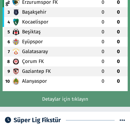
Erzurumspor FK
0
0
2
Başakşehir
0
0
3
Kocaelispor
0
0
4
Beşiktaş
0
0
5
Eyüpspor
0
0
6
Galatasaray
0
0
7
Çorum FK
0
0
8
Gaziantep FK
0
0
9
Alanyaspor
0
0
10
Detaylar için tıklayın
Süper Lig Fikstür