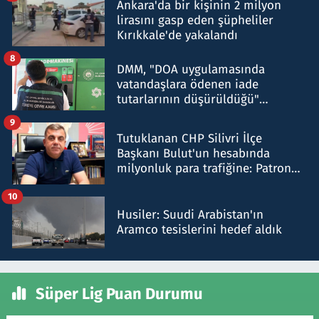
Ankara'da bir kişinin 2 milyon
lirasını gasp eden şüpheliler
Kırıkkale'de yakalandı
8
DMM, "DOA uygulamasında
vatandaşlara ödenen iade
tutarlarının düşürüldüğü"
iddiasını yalanladı
9
Tutuklanan CHP Silivri İlçe
Başkanı Bulut'un hesabında
milyonluk para trafiğine: Patron
talimat verdi, ben gönderdim
10
Husiler: Suudi Arabistan'ın
Aramco tesislerini hedef aldık
Süper Lig Puan Durumu