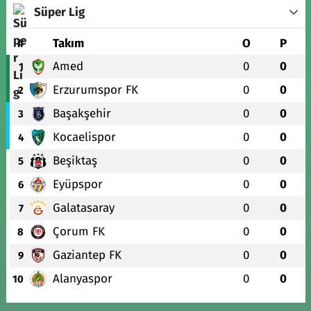
Süper Lig
#
Takım
O
P
Amed
0
0
1
Erzurumspor FK
0
0
2
Başakşehir
0
0
3
Kocaelispor
0
0
4
Beşiktaş
0
0
5
Eyüpspor
0
0
6
Galatasaray
0
0
7
Çorum FK
0
0
8
Gaziantep FK
0
0
9
Alanyaspor
0
0
10