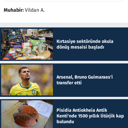
Muhabir:
Vildan A.
Kırtasiye sektöründe okula
dönüş mesaisi başladı
Arsenal, Bruno Guimaraes'i
transfer etti
Pisidia Antiokheia Antik
Kenti'nde 1500 yıllık litürjik kap
bulundu