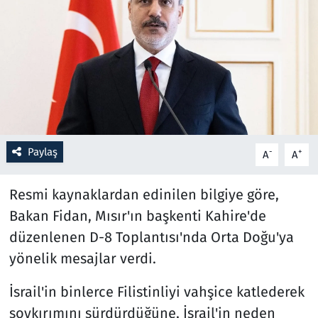
Resmi İlanlar
Rüya Tabirleri
Sağlık
Savunma Sanayi
Paylaş
-
+
A
A
Seçim 2023
Resmi kaynaklardan edinilen bilgiye göre,
Spor
Bakan Fidan, Mısır'ın başkenti Kahire'de
düzenlenen D-8 Toplantısı'nda Orta Doğu'ya
Teknoloji ve Bilim
yönelik mesajlar verdi.
Televizyon
İsrail'in binlerce Filistinliyi vahşice katlederek
soykırımını sürdürdüğüne, İsrail'in neden