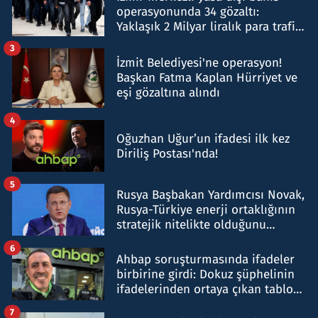
operasyonunda 34 gözaltı:
Yaklaşık 2 Milyar liralık para trafiği
tespit edildi
3
İzmit Belediyesi'ne operasyon!
Başkan Fatma Kaplan Hürriyet ve
eşi gözaltına alındı
4
Oğuzhan Uğur’un ifadesi ilk kez
Diriliş Postası'nda!
5
Rusya Başbakan Yardımcısı Novak,
Rusya-Türkiye enerji ortaklığının
stratejik nitelikte olduğunu
belirtti
6
Ahbap soruşturmasında ifadeler
birbirine girdi: Dokuz şüphelinin
ifadelerinden ortaya çıkan tablo
şok etti
7