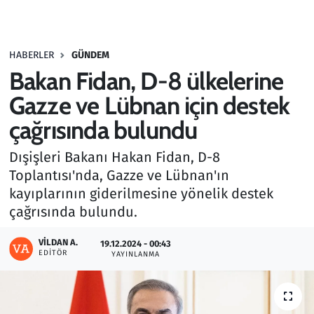
Gündem
HABERLER
GÜNDEM
Haber
Bakan Fidan, D-8 ülkelerine
Kültür Sanat
Gazze ve Lübnan için destek
çağrısında bulundu
Kurumsal Haberler
Dışişleri Bakanı Hakan Fidan, D-8
Lezzet Durağı
Toplantısı'nda, Gazze ve Lübnan'ın
kayıplarının giderilmesine yönelik destek
Memur ve Kamu
çağrısında bulundu.
Otomobil
VILDAN A.
19.12.2024 - 00:43
EDITÖR
YAYINLANMA
Oyun
Ramazan