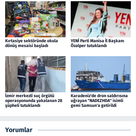
Kırtasiye sektöründe okula
YENİ Parti Manisa İl Başkanı
dönüş mesaisi başladı
Özalper tutuklandı
İzmir merkezli suç örgütü
Karadeniz'de dron saldırısına
operasyonunda yakalanan 28
uğrayan "NADEZHDA" isimli
şüpheli tutuklandı
gemi Samsun'a getirildi
Yorumlar