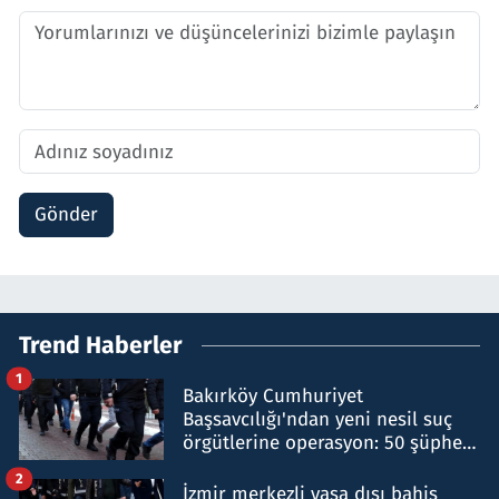
Gönder
Trend Haberler
1
Bakırköy Cumhuriyet
Başsavcılığı'ndan yeni nesil suç
örgütlerine operasyon: 50 şüpheli
hakkında gözaltı kararı
2
İzmir merkezli yasa dışı bahis