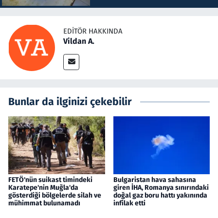
EDITÖR HAKKINDA
Vildan A.
Bunlar da ilginizi çekebilir
FETÖ'nün suikast timindeki
Bulgaristan hava sahasına
Karatepe'nin Muğla'da
giren İHA, Romanya sınırındaki
gösterdiği bölgelerde silah ve
doğal gaz boru hattı yakınında
mühimmat bulunamadı
infilak etti