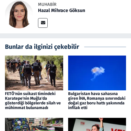
MUHABIR
Hazal Mihrace Göksun
Bunlar da ilginizi çekebilir
FETÖ'nün suikast timindeki
Bulgaristan hava sahasına
Karatepe'nin Muğla'da
giren İHA, Romanya sınırındaki
gösterdiği bölgelerde silah ve
doğal gaz boru hattı yakınında
mühimmat bulunamadı
infilak etti