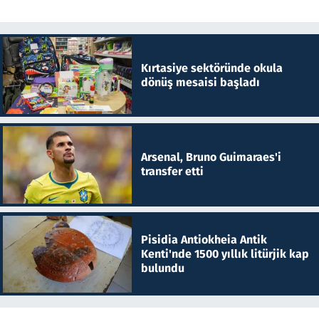
Kırtasiye sektöründe okula
dönüş mesaisi başladı
Arsenal, Bruno Guimaraes'i
transfer etti
Pisidia Antiokheia Antik
Kenti'nde 1500 yıllık litürjik kap
bulundu