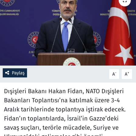
Resmi İlanlar
Rüya Tabirleri
Sağlık
Savunma Sanayi
Paylaş
-
+
A
A
Seçim 2023
Dışişleri Bakanı Hakan Fidan, NATO Dışişleri
Spor
Bakanları Toplantısı’na katılmak üzere 3-4
Teknoloji ve Bilim
Aralık tarihlerinde toplantıya iştirak edecek.
Fidan’ın toplantılarda, İsrail’in Gazze’deki
Televizyon
savaş suçları, terörle mücadele, Suriye ve