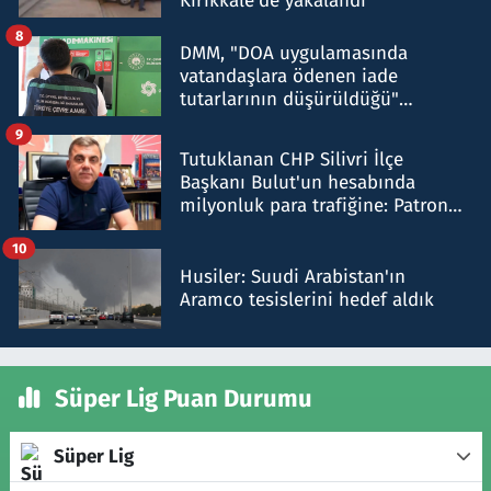
Kırıkkale'de yakalandı
8
DMM, "DOA uygulamasında
vatandaşlara ödenen iade
tutarlarının düşürüldüğü"
iddiasını yalanladı
9
Tutuklanan CHP Silivri İlçe
Başkanı Bulut'un hesabında
milyonluk para trafiğine: Patron
talimat verdi, ben gönderdim
10
Husiler: Suudi Arabistan'ın
Aramco tesislerini hedef aldık
Süper Lig Puan Durumu
Süper Lig