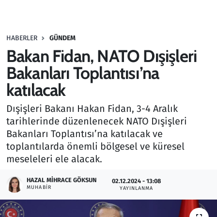
Gündem
HABERLER
GÜNDEM
Haber
Bakan Fidan, NATO Dışişleri
Kültür Sanat
Bakanları Toplantısı’na
katılacak
Kurumsal Haberler
Dışişleri Bakanı Hakan Fidan, 3-4 Aralık
Lezzet Durağı
tarihlerinde düzenlenecek NATO Dışişleri
Bakanları Toplantısı’na katılacak ve
Memur ve Kamu
toplantılarda önemli bölgesel ve küresel
meseleleri ele alacak.
Otomobil
HAZAL MIHRACE GÖKSUN
02.12.2024 - 13:08
MUHABIR
Oyun
YAYINLANMA
Ramazan