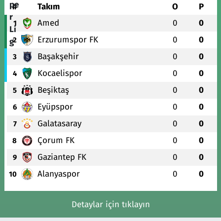
#
Takım
O
P
Amed
0
0
1
Erzurumspor FK
0
0
2
Başakşehir
0
0
3
Kocaelispor
0
0
4
Beşiktaş
0
0
5
Eyüpspor
0
0
6
Galatasaray
0
0
7
Çorum FK
0
0
8
Gaziantep FK
0
0
9
Alanyaspor
0
0
10
Detaylar için tıklayın