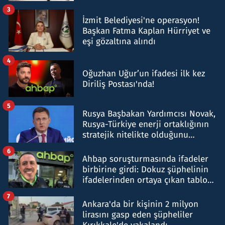
tespit edildi
3
İzmit Belediyesi'ne operasyon!
Başkan Fatma Kaplan Hürriyet ve
eşi gözaltına alındı
4
Oğuzhan Uğur’un ifadesi ilk kez
Diriliş Postası'nda!
5
Rusya Başbakan Yardımcısı Novak,
Rusya-Türkiye enerji ortaklığının
stratejik nitelikte olduğunu
belirtti
6
Ahbap soruşturmasında ifadeler
birbirine girdi: Dokuz şüphelinin
ifadelerinden ortaya çıkan tablo
şok etti
7
Ankara'da bir kişinin 2 milyon
lirasını gasp eden şüpheliler