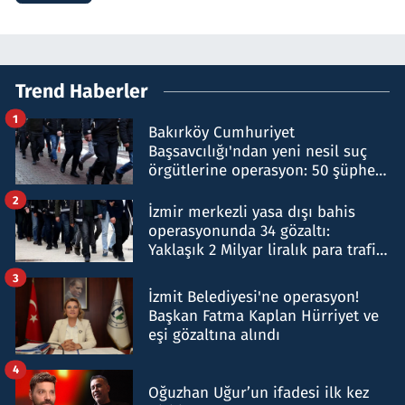
Trend Haberler
1
Bakırköy Cumhuriyet
Başsavcılığı'ndan yeni nesil suç
örgütlerine operasyon: 50 şüpheli
hakkında gözaltı kararı
2
İzmir merkezli yasa dışı bahis
operasyonunda 34 gözaltı:
Yaklaşık 2 Milyar liralık para trafiği
tespit edildi
3
İzmit Belediyesi'ne operasyon!
Başkan Fatma Kaplan Hürriyet ve
eşi gözaltına alındı
4
Oğuzhan Uğur’un ifadesi ilk kez