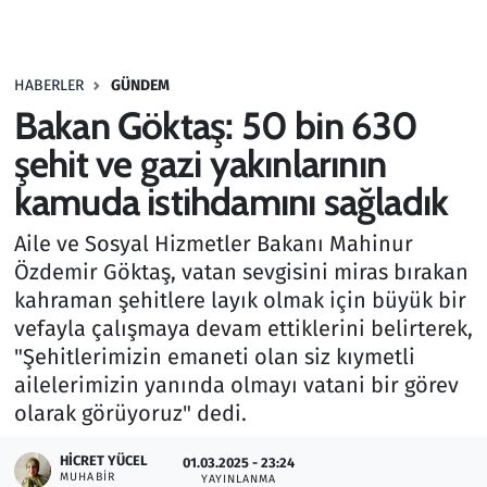
Gündem
HABERLER
GÜNDEM
Haber
Bakan Göktaş: 50 bin 630
Kültür Sanat
şehit ve gazi yakınlarının
kamuda istihdamını sağladık
Kurumsal Haberler
Aile ve Sosyal Hizmetler Bakanı Mahinur
Lezzet Durağı
Özdemir Göktaş, vatan sevgisini miras bırakan
kahraman şehitlere layık olmak için büyük bir
Memur ve Kamu
vefayla çalışmaya devam ettiklerini belirterek,
"Şehitlerimizin emaneti olan siz kıymetli
Otomobil
ailelerimizin yanında olmayı vatani bir görev
olarak görüyoruz" dedi.
Oyun
HICRET YÜCEL
01.03.2025 - 23:24
MUHABIR
Ramazan
YAYINLANMA