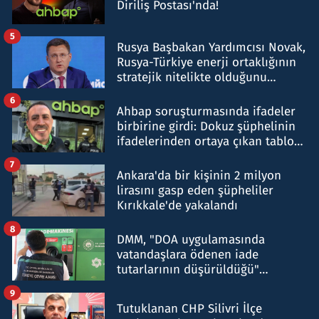
Diriliş Postası'nda!
5
Rusya Başbakan Yardımcısı Novak,
Rusya-Türkiye enerji ortaklığının
stratejik nitelikte olduğunu
belirtti
6
Ahbap soruşturmasında ifadeler
birbirine girdi: Dokuz şüphelinin
ifadelerinden ortaya çıkan tablo
şok etti
7
Ankara'da bir kişinin 2 milyon
lirasını gasp eden şüpheliler
Kırıkkale'de yakalandı
8
DMM, "DOA uygulamasında
vatandaşlara ödenen iade
tutarlarının düşürüldüğü"
iddiasını yalanladı
9
Tutuklanan CHP Silivri İlçe