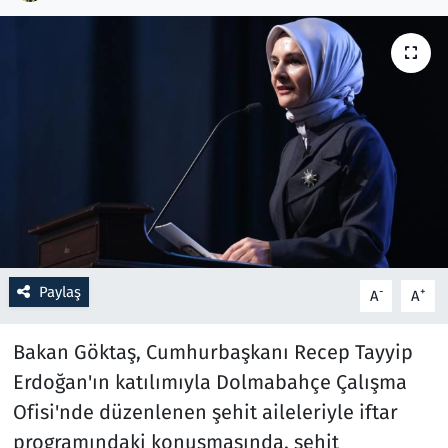
Resmi İlanlar
Rüya Tabirleri
Sağlık
Savunma Sanayi
Seçim 2023
Paylaş
-
+
A
A
Spor
Bakan Göktaş, Cumhurbaşkanı Recep Tayyip
Teknoloji ve Bilim
Erdoğan'ın katılımıyla Dolmabahçe Çalışma
Televizyon
Ofisi'nde düzenlenen şehit aileleriyle iftar
programındaki konuşmasında, şehit