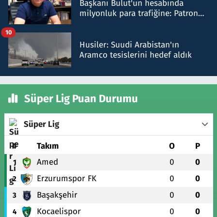
Başkanı Bulut'un hesabında
milyonluk para trafiğine: Patron
talimat verdi, ben gönderdim
10
Husiler: Suudi Arabistan'ın
Aramco tesislerini hedef aldık
Süper Lig Puan Durumu
Süper Lig
#
Takım
O
P
Amed
0
0
1
Erzurumspor FK
0
0
2
Başakşehir
0
0
3
Kocaelispor
0
0
4