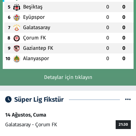
Beşiktaş
0
0
5
Eyüpspor
0
0
6
Galatasaray
0
0
7
Çorum FK
0
0
8
Gaziantep FK
0
0
9
Alanyaspor
0
0
10
Detaylar için tıklayın
Süper Lig Fikstür
14 Ağustos, Cuma
Galatasaray - Çorum FK
21:30