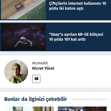
Çiftçilerin internet kullanımı 10
yılda iki katını aştı
"Uzay"a ayrılan AR-GE bütçesi
10 yılda 107 kat arttı
MUHABIR
Hicret Yücel
Bunlar da ilginizi çekebilir