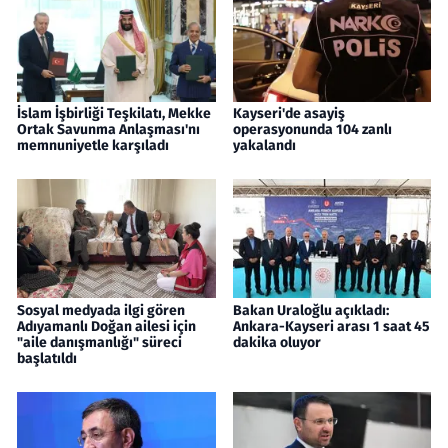
İslam İşbirliği Teşkilatı, Mekke
Kayseri'de asayiş
Ortak Savunma Anlaşması'nı
operasyonunda 104 zanlı
memnuniyetle karşıladı
yakalandı
Sosyal medyada ilgi gören
Bakan Uraloğlu açıkladı:
Adıyamanlı Doğan ailesi için
Ankara-Kayseri arası 1 saat 45
"aile danışmanlığı" süreci
dakika oluyor
başlatıldı