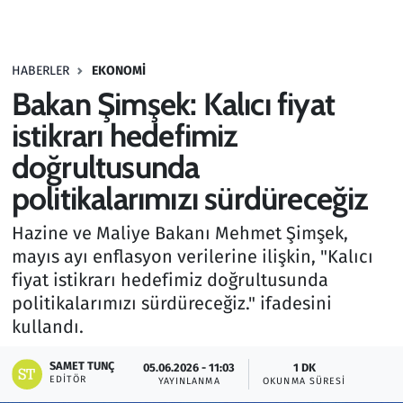
Gündem
HABERLER
EKONOMI
Haber
Bakan Şimşek: Kalıcı fiyat
Kültür Sanat
istikrarı hedefimiz
doğrultusunda
Kurumsal Haberler
politikalarımızı sürdüreceğiz
Lezzet Durağı
Hazine ve Maliye Bakanı Mehmet Şimşek,
mayıs ayı enflasyon verilerine ilişkin, "Kalıcı
Memur ve Kamu
fiyat istikrarı hedefimiz doğrultusunda
politikalarımızı sürdüreceğiz." ifadesini
Otomobil
kullandı.
Oyun
SAMET TUNÇ
05.06.2026 - 11:03
1 DK
EDITÖR
YAYINLANMA
OKUNMA SÜRESI
Ramazan