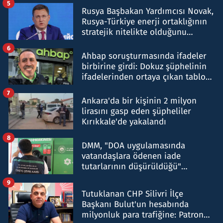
5
Rusya Başbakan Yardımcısı Novak,
Rusya-Türkiye enerji ortaklığının
stratejik nitelikte olduğunu
belirtti
6
Ahbap soruşturmasında ifadeler
birbirine girdi: Dokuz şüphelinin
ifadelerinden ortaya çıkan tablo
şok etti
7
Ankara'da bir kişinin 2 milyon
lirasını gasp eden şüpheliler
Kırıkkale'de yakalandı
8
DMM, "DOA uygulamasında
vatandaşlara ödenen iade
tutarlarının düşürüldüğü"
iddiasını yalanladı
9
Tutuklanan CHP Silivri İlçe
Başkanı Bulut'un hesabında
milyonluk para trafiğine: Patron