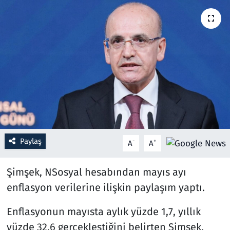
Resmi İlanlar
Rüya Tabirleri
Sağlık
Savunma Sanayi
Seçim 2023
Paylaş
-
+
A
A
Spor
Şimşek, NSosyal hesabından mayıs ayı
Teknoloji ve Bilim
enflasyon verilerine ilişkin paylaşım yaptı.
Televizyon
Enflasyonun mayısta aylık yüzde 1,7, yıllık
yüzde 32,6 gerçekleştiğini belirten Şimşek,