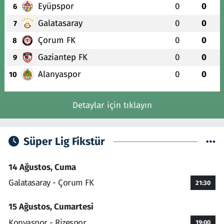
Eyüpspor
0
0
6
Galatasaray
0
0
7
Çorum FK
0
0
8
Gaziantep FK
0
0
9
Alanyaspor
0
0
10
Detaylar için tıklayın
Süper Lig Fikstür
14 Ağustos, Cuma
Galatasaray - Çorum FK
21:30
15 Ağustos, Cumartesi
Konyaspor - Rizespor
19:00