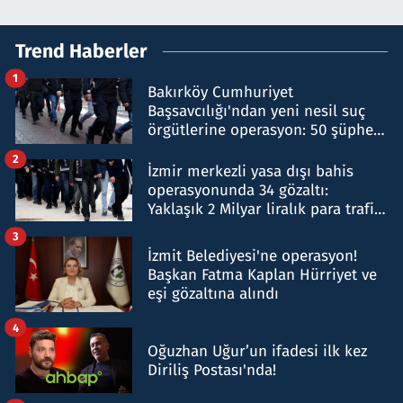
Trend Haberler
1
Bakırköy Cumhuriyet
Başsavcılığı'ndan yeni nesil suç
örgütlerine operasyon: 50 şüpheli
hakkında gözaltı kararı
2
İzmir merkezli yasa dışı bahis
operasyonunda 34 gözaltı:
Yaklaşık 2 Milyar liralık para trafiği
tespit edildi
3
İzmit Belediyesi'ne operasyon!
Başkan Fatma Kaplan Hürriyet ve
eşi gözaltına alındı
4
Oğuzhan Uğur’un ifadesi ilk kez
Diriliş Postası'nda!