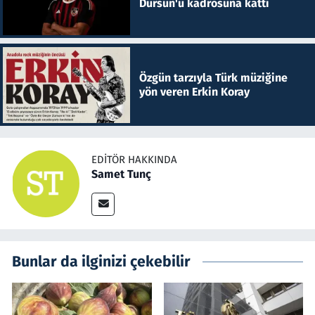
Dursun'u kadrosuna kattı
Özgün tarzıyla Türk müziğine
yön veren Erkin Koray
EDITÖR HAKKINDA
Samet Tunç
Bunlar da ilginizi çekebilir