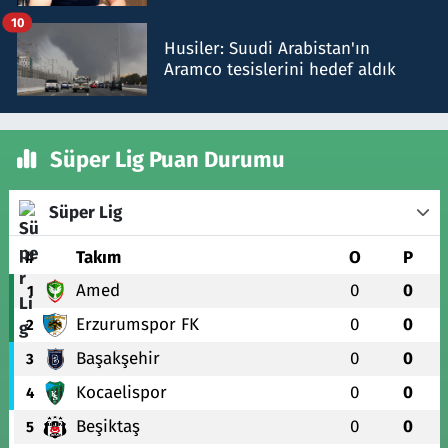
talimat verdi, ben gönderdim
10
Husiler: Suudi Arabistan'ın
Aramco tesislerini hedef aldık
Süper Lig Puan Durumu
Süper Lig
#
Takım
O
P
Amed
0
0
1
Erzurumspor FK
0
0
2
Başakşehir
0
0
3
Kocaelispor
0
0
4
Beşiktaş
0
0
5