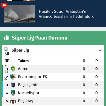
talimat verdi, ben gönderdim
10
Husiler: Suudi Arabistan'ın
Aramco tesislerini hedef aldık
Süper Lig Puan Durumu
Süper Lig
#
Takım
O
P
Amed
0
0
1
Erzurumspor FK
0
0
2
Başakşehir
0
0
3
Kocaelispor
0
0
4
Beşiktaş
0
0
5