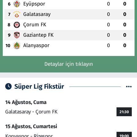
Eyüpspor
0
0
6
Galatasaray
0
0
7
Çorum FK
0
0
8
Gaziantep FK
0
0
9
Alanyaspor
0
0
10
Detaylar için tıklayın
Süper Lig Fikstür
14 Ağustos, Cuma
Galatasaray - Çorum FK
21:30
15 Ağustos, Cumartesi
Konyaspor - Rizespor
19:00