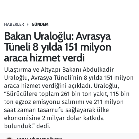
Gündem
HABERLER
GÜNDEM
Haber
Bakan Uraloğlu: Avrasya
Kültür Sanat
Tüneli 8 yılda 151 milyon
araca hizmet verdi
Kurumsal Haberler
Ulaştırma ve Altyapı Bakanı Abdulkadir
Lezzet Durağı
Uraloğlu, Avrasya Tüneli’nin 8 yılda 151 milyon
araca hizmet verdiğini açıkladı. Uraloğlu,
Memur ve Kamu
“Sürücülere toplam 261 bin ton yakıt, 115 bin
ton egzoz emisyonu salınımı ve 211 milyon
Otomobil
saat zaman tasarrufu sağlayarak ülke
ekonomisine 2 milyar dolar katkıda
Oyun
bulunduk.” dedi.
Ramazan