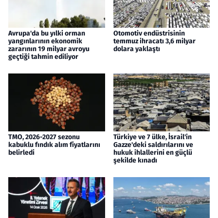
Avrupa'da bu yılki orman
Otomotiv endüstrisinin
yangınlarının ekonomik
temmuz ihracatı 3,6 milyar
zararının 19 milyar avroyu
dolara yaklaştı
geçtiği tahmin ediliyor
TMO, 2026-2027 sezonu
Türkiye ve 7 ülke, İsrail'in
kabuklu fındık alım fiyatlarını
Gazze'deki saldırılarını ve
belirledi
hukuk ihlallerini en güçlü
şekilde kınadı