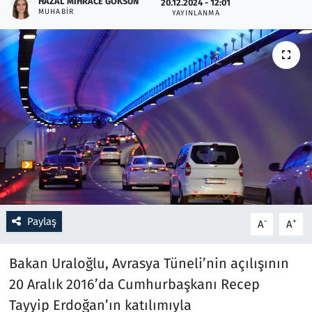
HAZAL MIHRACE GÖKSUN
20.12.2024 - 12:01
MUHABIR
YAYINLANMA
Resmi İlanlar
Rüya Tabirleri
Sağlık
Savunma Sanayi
Seçim 2023
Spor
Paylaş
-
+
A
A
Teknoloji ve Bilim
Bakan Uraloğlu, Avrasya Tüneli’nin açılışının
Televizyon
20 Aralık 2016’da Cumhurbaşkanı Recep
Tayyip Erdoğan’ın katılımıyla