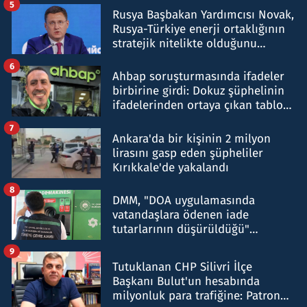
5
Rusya Başbakan Yardımcısı Novak,
Rusya-Türkiye enerji ortaklığının
stratejik nitelikte olduğunu
belirtti
6
Ahbap soruşturmasında ifadeler
birbirine girdi: Dokuz şüphelinin
ifadelerinden ortaya çıkan tablo
şok etti
7
Ankara'da bir kişinin 2 milyon
lirasını gasp eden şüpheliler
Kırıkkale'de yakalandı
8
DMM, "DOA uygulamasında
vatandaşlara ödenen iade
tutarlarının düşürüldüğü"
iddiasını yalanladı
9
Tutuklanan CHP Silivri İlçe
Başkanı Bulut'un hesabında
milyonluk para trafiğine: Patron