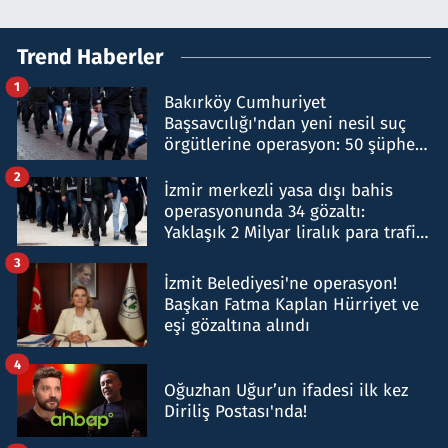
Trend Haberler
1
Bakırköy Cumhuriyet
Başsavcılığı'ndan yeni nesil suç
örgütlerine operasyon: 50 şüpheli
hakkında gözaltı kararı
2
İzmir merkezli yasa dışı bahis
operasyonunda 34 gözaltı:
Yaklaşık 2 Milyar liralık para trafiği
tespit edildi
3
İzmit Belediyesi'ne operasyon!
Başkan Fatma Kaplan Hürriyet ve
eşi gözaltına alındı
4
Oğuzhan Uğur’un ifadesi ilk kez
Diriliş Postası'nda!