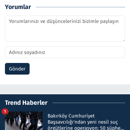
Yorumlar
Gönder
Trend Haberler
1
Bakırköy Cumhuriyet
Başsavcılığı'ndan yeni nesil suç
örgütlerine operasyon: 50 şüpheli