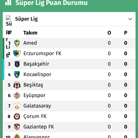
Süper Lig Puan Durumu
Süper Lig
#
Takım
O
P
Amed
0
0
1
Erzurumspor FK
0
0
2
Başakşehir
0
0
3
Kocaelispor
0
0
4
Beşiktaş
0
0
5
Eyüpspor
0
0
6
Galatasaray
0
0
7
Çorum FK
0
0
8
Gaziantep FK
0
0
9
Alanyaspor
0
0
10