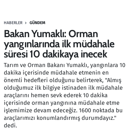
Gündem
HABERLER
GÜNDEM
Haber
Bakan Yumaklı: Orman
Kültür Sanat
yangınlarında ilk müdahale
süresi 10 dakikaya inecek
Kurumsal Haberler
Tarım ve Orman Bakanı Yumaklı, yangınlara 10
Lezzet Durağı
dakika içerisinde müdahale etmenin en
önemli hedefleri olduğunu belirterek, "Almış
Memur ve Kamu
olduğumuz ilk bilgiye istinaden ilk müdahale
araçlarını hemen sevk ederek 10 dakika
Otomobil
içerisinde orman yangınına müdahale etme
işlemimize devam edeceğiz. 1600 noktada bu
Oyun
araçlarımızı konumlandırmış durumdayız."
dedi.
Ramazan