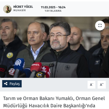
HICRET YÜCEL
11.03.2025 - 16:24
MUHABIR
Resmi İlanlar
YAYINLANMA
Rüya Tabirleri
Sağlık
Savunma Sanayi
Seçim 2023
Spor
Paylaş
-
+
A
A
Teknoloji ve Bilim
Tarım ve Orman Bakanı Yumaklı, Orman Genel
Televizyon
Müdürlüğü Havacılık Daire Başkanlığı'nda