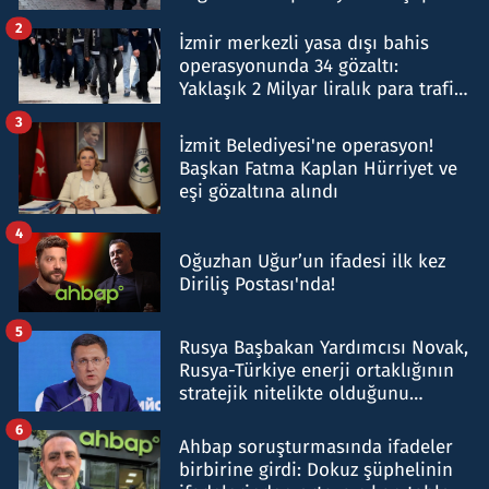
hakkında gözaltı kararı
2
İzmir merkezli yasa dışı bahis
operasyonunda 34 gözaltı:
Yaklaşık 2 Milyar liralık para trafiği
tespit edildi
3
İzmit Belediyesi'ne operasyon!
Başkan Fatma Kaplan Hürriyet ve
eşi gözaltına alındı
4
Oğuzhan Uğur’un ifadesi ilk kez
Diriliş Postası'nda!
5
Rusya Başbakan Yardımcısı Novak,
Rusya-Türkiye enerji ortaklığının
stratejik nitelikte olduğunu
belirtti
6
Ahbap soruşturmasında ifadeler
birbirine girdi: Dokuz şüphelinin