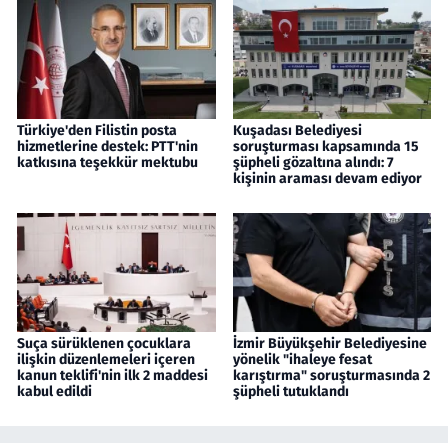
Türkiye'den Filistin posta
Kuşadası Belediyesi
hizmetlerine destek: PTT'nin
soruşturması kapsamında 15
katkısına teşekkür mektubu
şüpheli gözaltına alındı: 7
kişinin araması devam ediyor
Suça sürüklenen çocuklara
İzmir Büyükşehir Belediyesine
ilişkin düzenlemeleri içeren
yönelik "ihaleye fesat
kanun teklifi'nin ilk 2 maddesi
karıştırma" soruşturmasında 2
kabul edildi
şüpheli tutuklandı