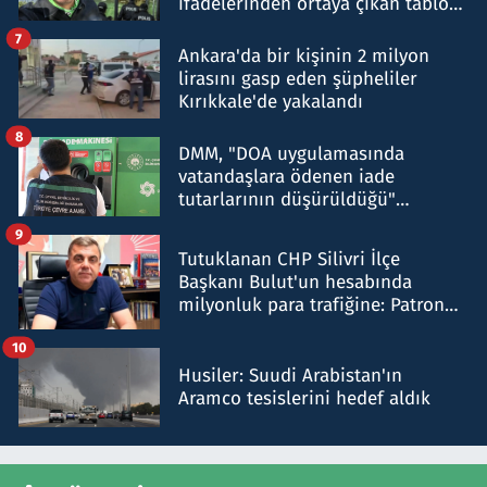
ifadelerinden ortaya çıkan tablo
şok etti
7
Ankara'da bir kişinin 2 milyon
lirasını gasp eden şüpheliler
Kırıkkale'de yakalandı
8
DMM, "DOA uygulamasında
vatandaşlara ödenen iade
tutarlarının düşürüldüğü"
iddiasını yalanladı
9
Tutuklanan CHP Silivri İlçe
Başkanı Bulut'un hesabında
milyonluk para trafiğine: Patron
talimat verdi, ben gönderdim
10
Husiler: Suudi Arabistan'ın
Aramco tesislerini hedef aldık