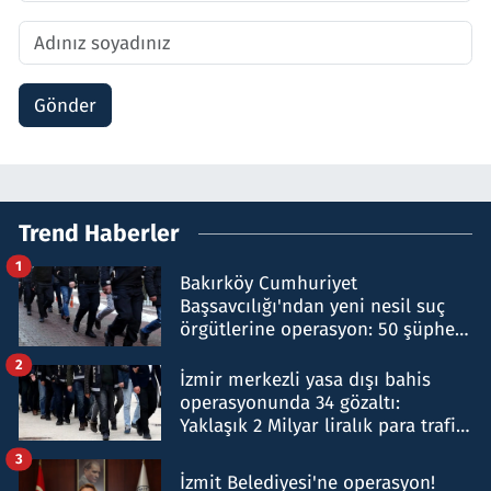
Gönder
Trend Haberler
1
Bakırköy Cumhuriyet
Başsavcılığı'ndan yeni nesil suç
örgütlerine operasyon: 50 şüpheli
hakkında gözaltı kararı
2
İzmir merkezli yasa dışı bahis
operasyonunda 34 gözaltı:
Yaklaşık 2 Milyar liralık para trafiği
tespit edildi
3
İzmit Belediyesi'ne operasyon!