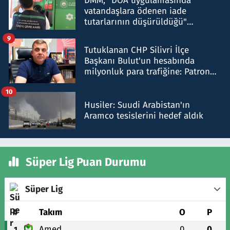
DMM, "DOA uygulamasında
vatandaşlara ödenen iade
tutarlarının düşürüldüğü"
iddiasını yalanladı
9
Tutuklanan CHP Silivri İlçe
Başkanı Bulut'un hesabında
milyonluk para trafiğine: Patron
talimat verdi, ben gönderdim
10
Husiler: Suudi Arabistan'ın
Aramco tesislerini hedef aldık
Süper Lig Puan Durumu
Süper Lig
#
Takım
O
P
Amed
0
0
1