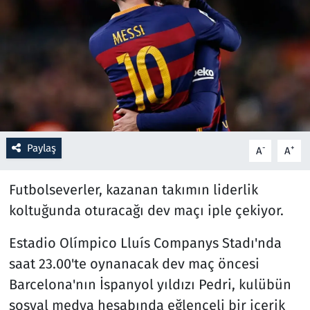
Resmi İlanlar
Rüya Tabirleri
Sağlık
Savunma Sanayi
Paylaş
-
+
A
A
Seçim 2023
Futbolseverler, kazanan takımın liderlik
Spor
koltuğunda oturacağı dev maçı iple çekiyor.
Estadio Olímpico Lluís Companys Stadı'nda
Teknoloji ve Bilim
saat 23.00'te oynanacak dev maç öncesi
Televizyon
Barcelona'nın İspanyol yıldızı Pedri, kulübün
sosyal medya hesabında eğlenceli bir içerik