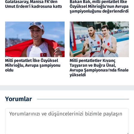
Galatasaray, Manisa FK'den
Bakan Bak, milli pentatlet İlke
Umut Erdem'i kadrosuna kattı
Özyüksel Mihrioğlu'nun Avrupa
şampiyonluğunu değerlendirdi
Milli pentatlet İlke Özyüksel
Milli pentatletler Kıvanç
Mihrioğlu, Avrupa şampiyonu
Taşyaran ve Buğra Ünal,
oldu
Avrupa Şampiyonası'nda finale
yükseldi
Yorumlar