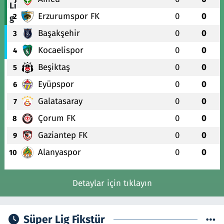
Erzurumspor FK
0
0
2
Başakşehir
0
0
3
Kocaelispor
0
0
4
Beşiktaş
0
0
5
Eyüpspor
0
0
6
Galatasaray
0
0
7
Çorum FK
0
0
8
Gaziantep FK
0
0
9
Alanyaspor
0
0
10
Detaylar için tıklayın
Süper Lig Fikstür