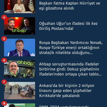
Başkan Fatma Kaplan Hürriyet ve
eşi gözaltına alındı
4
Oğuzhan Uğur’un ifadesi ilk kez
Diriliş Postası'nda!
5
Rusya Başbakan Yardımcısı Novak,
Rusya-Türkiye enerji ortaklığının
stratejik nitelikte olduğunu
belirtti
6
Ahbap soruşturmasında ifadeler
birbirine girdi: Dokuz şüphelinin
ifadelerinden ortaya çıkan tablo
şok etti
7
Ankara'da bir kişinin 2 milyon
lirasını gasp eden şüpheliler
Kırıkkale'de yakalandı
8