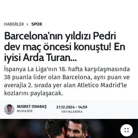
Gündem
HABERLER
SPOR
Haber
Barcelona'nın yıldızı Pedri
Kültür Sanat
dev maç öncesi konuştu! En
iyisi Arda Turan...
Kurumsal Haberler
İspanya La Liga'nın 18. hafta karşılaşmasında
Lezzet Durağı
38 puanla lider olan Barcelona, aynı puan ve
averajla 2. sırada yer alan Atletico Madrid'le
Memur ve Kamu
kozlarını paylaşacak.
Otomobil
NUSRET ODABAŞ
21.12.2024 - 14:59
MUHABIR
YAYINLANMA
Oyun
Ramazan