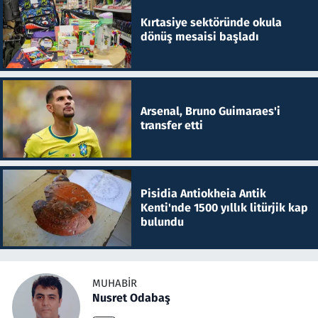
Kırtasiye sektöründe okula
dönüş mesaisi başladı
Arsenal, Bruno Guimaraes'i
transfer etti
Pisidia Antiokheia Antik
Kenti'nde 1500 yıllık litürjik kap
bulundu
MUHABIR
Nusret Odabaş