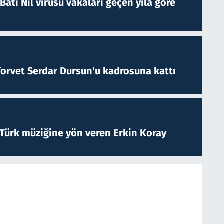
atı Nil virüsü vakaları geçen yıla göre
forvet Serdar Dursun'u kadrosuna kattı
 Türk müziğine yön veren Erkin Koray