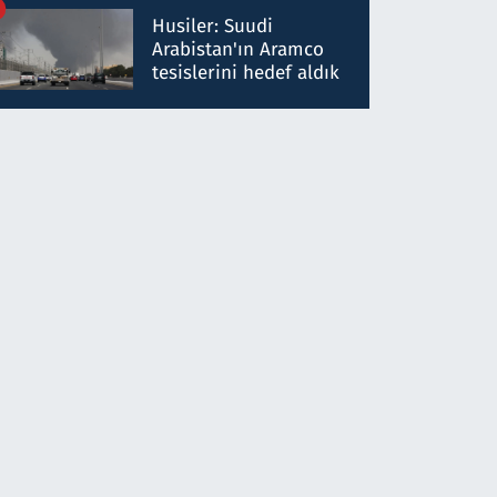
talimat verdi, ben
Husiler: Suudi
gönderdim
Arabistan'ın Aramco
tesislerini hedef aldık