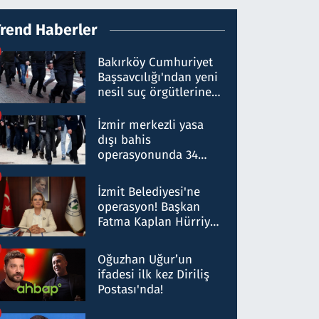
Trend Haberler
Bakırköy Cumhuriyet
Başsavcılığı'ndan yeni
nesil suç örgütlerine
operasyon: 50 şüpheli
hakkında gözaltı kararı
İzmir merkezli yasa
dışı bahis
operasyonunda 34
gözaltı: Yaklaşık 2
Milyar liralık para
İzmit Belediyesi'ne
trafiği tespit edildi
operasyon! Başkan
Fatma Kaplan Hürriyet
ve eşi gözaltına alındı
Oğuzhan Uğur’un
ifadesi ilk kez Diriliş
Postası'nda!