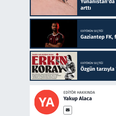
Yunanistan'da B
arttı
EDITÖRÜN SEÇTIĞI
Gaziantep FK, 
EDITÖRÜN SEÇTIĞI
Özgün tarzıyla
EDITÖR HAKKINDA
Yakup Alaca