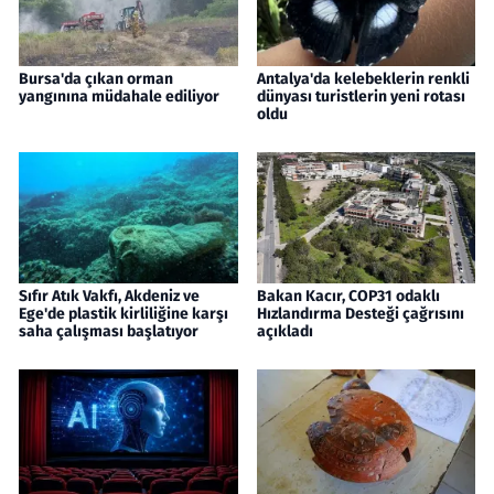
Bursa'da çıkan orman
Antalya'da kelebeklerin renkli
yangınına müdahale ediliyor
dünyası turistlerin yeni rotası
oldu
Sıfır Atık Vakfı, Akdeniz ve
Bakan Kacır, COP31 odaklı
Ege'de plastik kirliliğine karşı
Hızlandırma Desteği çağrısını
saha çalışması başlatıyor
açıkladı