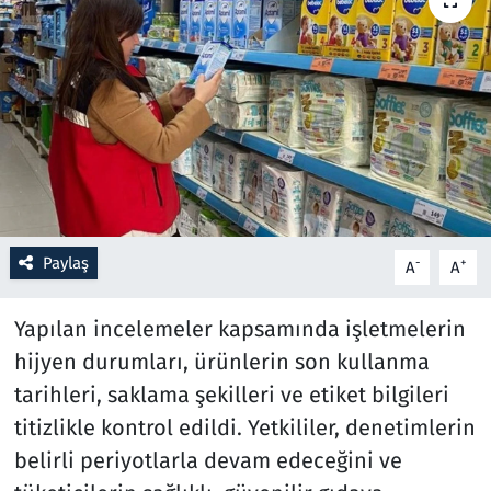
Resmi İlanlar
Rüya Tabirleri
Sağlık
Savunma Sanayi
Paylaş
-
+
A
A
Seçim 2023
Yapılan incelemeler kapsamında işletmelerin
Spor
hijyen durumları, ürünlerin son kullanma
Teknoloji ve Bilim
tarihleri, saklama şekilleri ve etiket bilgileri
titizlikle kontrol edildi. Yetkililer, denetimlerin
Televizyon
belirli periyotlarla devam edeceğini ve