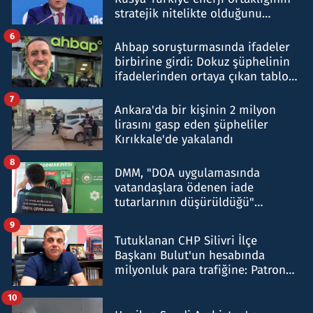
stratejik nitelikte olduğunu
belirtti
6
Ahbap soruşturmasında ifadeler
birbirine girdi: Dokuz şüphelinin
ifadelerinden ortaya çıkan tablo
şok etti
7
Ankara'da bir kişinin 2 milyon
lirasını gasp eden şüpheliler
Kırıkkale'de yakalandı
8
DMM, "DOA uygulamasında
vatandaşlara ödenen iade
tutarlarının düşürüldüğü"
iddiasını yalanladı
9
Tutuklanan CHP Silivri İlçe
Başkanı Bulut'un hesabında
milyonluk para trafiğine: Patron
talimat verdi, ben gönderdim
10