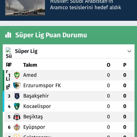
Husiler: Suudi Arabistan'ın
Aramco tesislerini hedef aldık
Süper Lig Puan Durumu
Süper Lig
#
Takım
O
P
Amed
0
0
1
Erzurumspor FK
0
0
2
Başakşehir
0
0
3
Kocaelispor
0
0
4
Beşiktaş
0
0
5
Eyüpspor
0
0
6