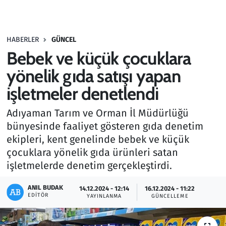
Gündem
HABERLER
GÜNCEL
Haber
Bebek ve küçük çocuklara
Kültür Sanat
yönelik gıda satışı yapan
işletmeler denetlendi
Kurumsal Haberler
Adıyaman Tarım ve Orman İl Müdürlüğü
Lezzet Durağı
bünyesinde faaliyet gösteren gıda denetim
ekipleri, kent genelinde bebek ve küçük
Memur ve Kamu
çocuklara yönelik gıda ürünleri satan
işletmelerde denetim gerçekleştirdi.
Otomobil
ANIL BUDAK
14.12.2024 - 12:14
16.12.2024 - 11:22
EDITÖR
Oyun
YAYINLANMA
GÜNCELLEME
Ramazan