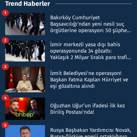
Trend Haberler
1
Bakırköy Cumhuriyet
Başsavcılığı'ndan yeni nesil suç
örgütlerine operasyon: 50 şüpheli
hakkında gözaltı kararı
2
İzmir merkezli yasa dışı bahis
operasyonunda 34 gözaltı:
Yaklaşık 2 Milyar liralık para trafiği
tespit edildi
3
İzmit Belediyesi'ne operasyon!
Başkan Fatma Kaplan Hürriyet ve
eşi gözaltına alındı
4
Oğuzhan Uğur’un ifadesi ilk kez
Diriliş Postası'nda!
5
Rusya Başbakan Yardımcısı Novak,
Rusya-Türkiye enerji ortaklığının