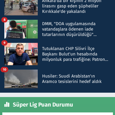
Ankara'da bir kişinin 2 milyon
lirasını gasp eden şüpheliler
Kırıkkale'de yakalandı
8
DMM, "DOA uygulamasında
vatandaşlara ödenen iade
tutarlarının düşürüldüğü"
iddiasını yalanladı
9
Tutuklanan CHP Silivri İlçe
Başkanı Bulut'un hesabında
milyonluk para trafiğine: Patron
talimat verdi, ben gönderdim
10
Husiler: Suudi Arabistan'ın
Aramco tesislerini hedef aldık
Süper Lig Puan Durumu