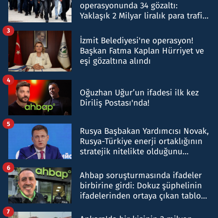
operasyonunda 34 gözaltı:
Yaklaşık 2 Milyar liralık para trafiği
tespit edildi
3
İzmit Belediyesi'ne operasyon!
Başkan Fatma Kaplan Hürriyet ve
eşi gözaltına alındı
4
Oğuzhan Uğur’un ifadesi ilk kez
Diriliş Postası'nda!
5
Rusya Başbakan Yardımcısı Novak,
Rusya-Türkiye enerji ortaklığının
stratejik nitelikte olduğunu
belirtti
6
Ahbap soruşturmasında ifadeler
birbirine girdi: Dokuz şüphelinin
ifadelerinden ortaya çıkan tablo
şok etti
7