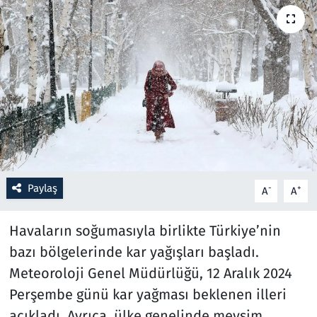
Resmi İlanlar
Rüya Tabirleri
Sağlık
Savunma Sanayi
Seçim 2023
Paylaş
-
+
A
A
Spor
Havaların soğumasıyla birlikte Türkiye’nin
Teknoloji ve Bilim
bazı bölgelerinde kar yağışları başladı.
Meteoroloji Genel Müdürlüğü, 12 Aralık 2024
Televizyon
Perşembe günü kar yağması beklenen illeri
açıkladı. Ayrıca, ülke genelinde mevsim