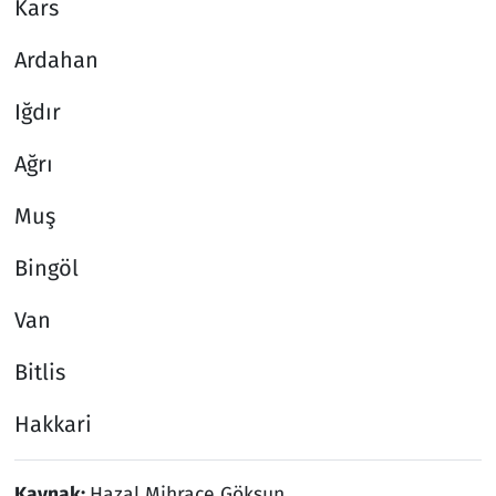
Kars
Ardahan
Iğdır
Ağrı
Muş
Bingöl
Van
Bitlis
Hakkari
Kaynak:
Hazal Mihrace Göksun