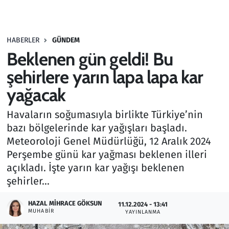
Gündem
HABERLER
GÜNDEM
Haber
Beklenen gün geldi! Bu
Kültür Sanat
şehirlere yarın lapa lapa kar
yağacak
Kurumsal Haberler
Havaların soğumasıyla birlikte Türkiye’nin
Lezzet Durağı
bazı bölgelerinde kar yağışları başladı.
Meteoroloji Genel Müdürlüğü, 12 Aralık 2024
Memur ve Kamu
Perşembe günü kar yağması beklenen illeri
açıkladı. İşte yarın kar yağışı beklenen
Otomobil
şehirler...
Oyun
HAZAL MIHRACE GÖKSUN
11.12.2024 - 13:41
MUHABIR
YAYINLANMA
Ramazan