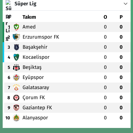
Süper Lig
#
Takım
O
P
Amed
0
0
1
Erzurumspor FK
0
0
2
Başakşehir
0
0
3
Kocaelispor
0
0
4
Beşiktaş
0
0
5
Eyüpspor
0
0
6
Galatasaray
0
0
7
Çorum FK
0
0
8
Gaziantep FK
0
0
9
Alanyaspor
0
0
10