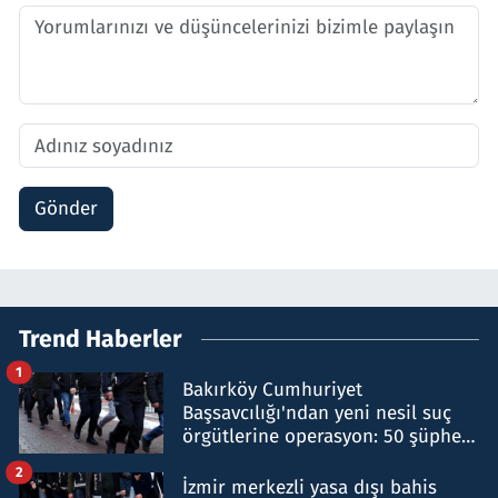
Gönder
Trend Haberler
1
Bakırköy Cumhuriyet
Başsavcılığı'ndan yeni nesil suç
örgütlerine operasyon: 50 şüpheli
hakkında gözaltı kararı
2
İzmir merkezli yasa dışı bahis