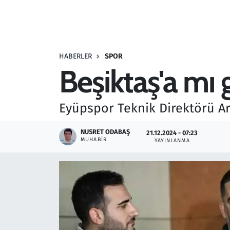
Resmi İlanlar
Rüya Tabirleri
HABERLER
SPOR
Beşiktaş'a mı 
Sağlık
Savunma Sanayi
Eyüpspor Teknik Direktörü Ar
Seçim 2023
NUSRET ODABAŞ
21.12.2024 - 07:23
MUHABIR
YAYINLANMA
Spor
Teknoloji ve Bilim
Televizyon