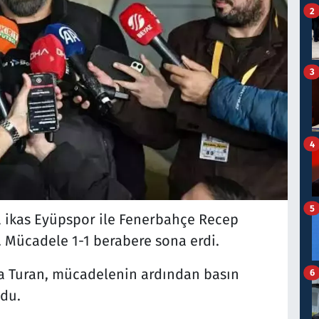
2
3
4
5
da ikas Eyüpspor ile Fenerbahçe Recep
. Mücadele 1-1 berabere sona erdi.
da Turan, mücadelenin ardından basın
6
du.