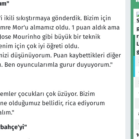
um"
ikili sıkıştırmaya gönderdik. Bizim için
Emre Mor'u almamız oldu. 1 puan aldık ama
 Jose Mourinho gibi büyük bir teknik
im için çok iyi öğreti oldu.
mizi düşünüyorum. Puan kaybettikleri diğer
ı. Ben oyuncularımla gurur duyuyorum."
lemler çocukları çok üzüyor. Bizim
 ne olduğumuz bellidir, rica ediyorum
lım."
bahçe'yi"
1