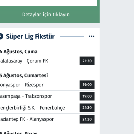
Detaylar için tıklayın
Süper Lig Fikstür
4 Ağustos, Cuma
alatasaray - Çorum FK
21:30
5 Ağustos, Cumartesi
onyaspor - Rizespor
19:00
asımpaşa - Trabzonspor
19:00
ençlerbirliği S.K. - Fenerbahçe
21:30
aziantep FK - Alanyaspor
21:30
6 Ağustos, Pazar