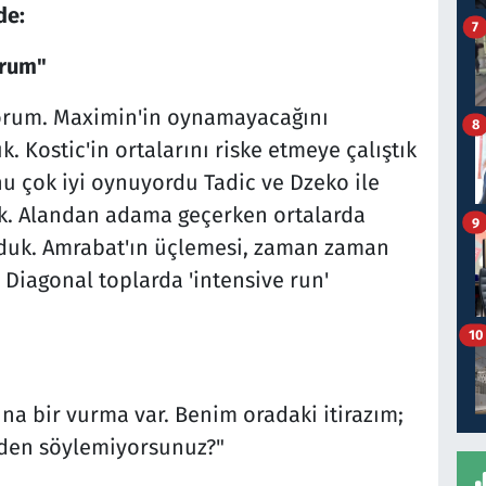
de:
7
orum"
orum. Maximin'in oynamayacağını
8
 Kostic'in ortalarını riske etmeye çalıştık
 çok iyi oynuyordu Tadic ve Dzeko ile
ik. Alandan adama geçerken ortalarda
9
unduk. Amrabat'ın üçlemesi, zaman zaman
 Diagonal toplarda 'intensive run'
10
ına bir vurma var. Benim oradaki itirazım;
zden söylemiyorsunuz?"