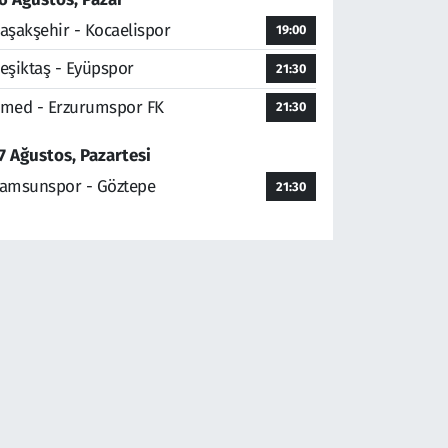
aşakşehir - Kocaelispor
19:00
eşiktaş - Eyüpspor
21:30
med - Erzurumspor FK
21:30
7 Ağustos, Pazartesi
amsunspor - Göztepe
21:30