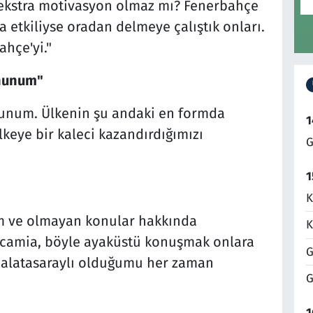
 ekstra motivasyon olmaz mı? Fenerbahçe
 etkiliyse oradan delmeye çalıştık onları.
hçe'yi."
nunum"
unum. Ülkenin şu andaki en formda
1
eye bir kaleci kazandırdığımızı
G
1
K
m ve olmayan konular hakkında
K
 camia, böyle ayaküstü konuşmak onlara
G
 Galatasaraylı olduğumu her zaman
G
1