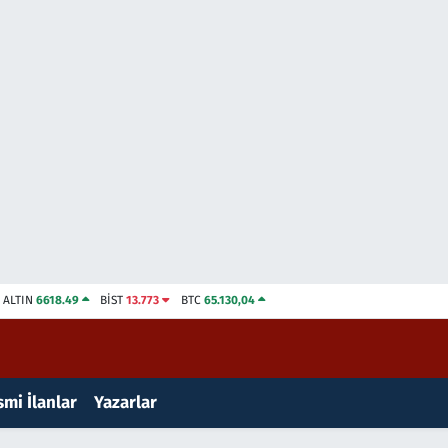
ALTIN
6618.49
BİST
13.773
BTC
65.130,04
mi İlanlar
Yazarlar