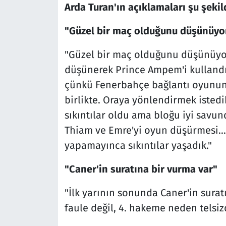
Arda Turan'ın açıklamaları şu şekil
"Güzel bir maç olduğunu düşünüy
"Güzel bir maç olduğunu düşünüy
düşünerek Prince Ampem'i kullandık.
çünkü Fenerbahçe bağlantı oyununu
birlikte. Oraya yönlendirmek isted
sıkıntılar oldu ama bloğu iyi sav
Thiam ve Emre'yi oyun düşürmesi...
yapamayınca sıkıntılar yaşadık."
"Caner'in suratına bir vurma var"
"İlk yarının sonunda Caner'in surat
faule değil, 4. hakeme neden telsi