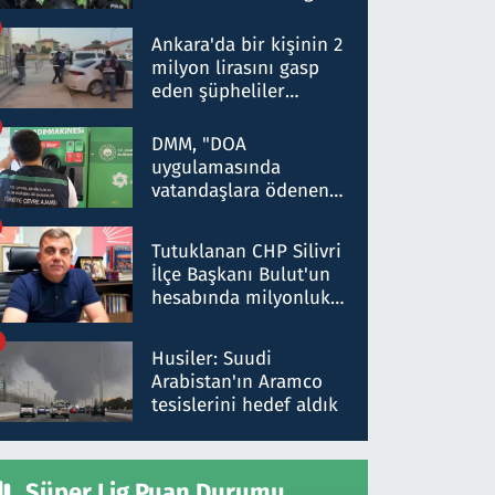
Dokuz şüphelinin
ifadelerinden ortaya
Ankara'da bir kişinin 2
çıkan tablo şok etti
milyon lirasını gasp
eden şüpheliler
Kırıkkale'de yakalandı
DMM, "DOA
uygulamasında
vatandaşlara ödenen
iade tutarlarının
düşürüldüğü" iddiasını
Tutuklanan CHP Silivri
yalanladı
İlçe Başkanı Bulut'un
hesabında milyonluk
para trafiğine: Patron
talimat verdi, ben
Husiler: Suudi
gönderdim
Arabistan'ın Aramco
tesislerini hedef aldık
Süper Lig Puan Durumu