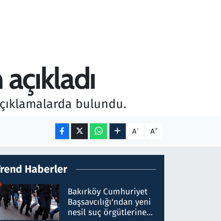
 açıkladı
açıklamalarda bulundu.
-
+
A
A
Trend Haberler
Bakırköy Cumhuriyet
Başsavcılığı'ndan yeni
nesil suç örgütlerine