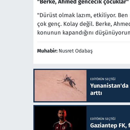
"Berke, Ahmed gencecik çocuklar"
"Dürüst olmak lazım, etkiliyor. Be
çok genç. Kolay değil. Berke, Ahme
konunun kapandığını düşünüyorum
Muhabir:
Nusret Odabaş
EDITÖRÜN SEÇTIĞI
Yunanistan'da B
arttı
EDITÖRÜN SEÇTIĞI
Gaziantep FK, 