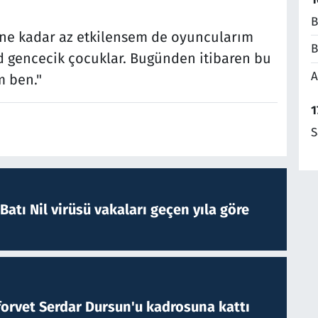
B
n ne kadar az etkilensem de oyuncularım
B
d gencecik çocuklar. Bugünden itibaren bu
A
 ben."
1
S
atı Nil virüsü vakaları geçen yıla göre
forvet Serdar Dursun'u kadrosuna kattı