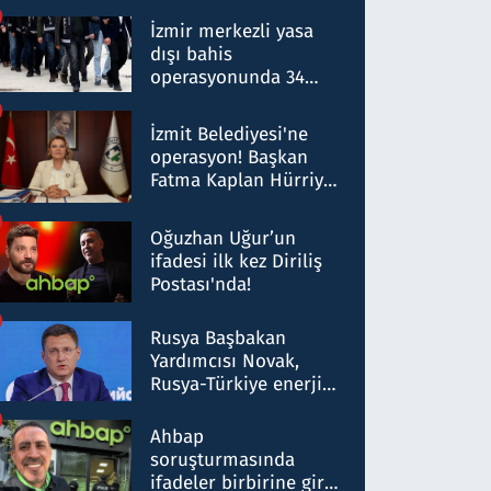
operasyon: 50 şüpheli
hakkında gözaltı kararı
İzmir merkezli yasa
dışı bahis
operasyonunda 34
gözaltı: Yaklaşık 2
Milyar liralık para
İzmit Belediyesi'ne
trafiği tespit edildi
operasyon! Başkan
Fatma Kaplan Hürriyet
ve eşi gözaltına alındı
Oğuzhan Uğur’un
ifadesi ilk kez Diriliş
Postası'nda!
Rusya Başbakan
Yardımcısı Novak,
Rusya-Türkiye enerji
ortaklığının stratejik
nitelikte olduğunu
Ahbap
belirtti
soruşturmasında
ifadeler birbirine girdi: