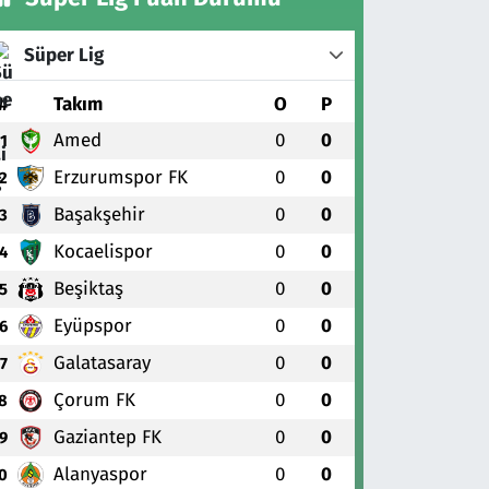
Süper Lig
#
Takım
O
P
Amed
0
0
1
Erzurumspor FK
0
0
2
Başakşehir
0
0
3
Kocaelispor
0
0
4
Beşiktaş
0
0
5
Eyüpspor
0
0
6
Galatasaray
0
0
7
Çorum FK
0
0
8
Gaziantep FK
0
0
9
Alanyaspor
0
0
0