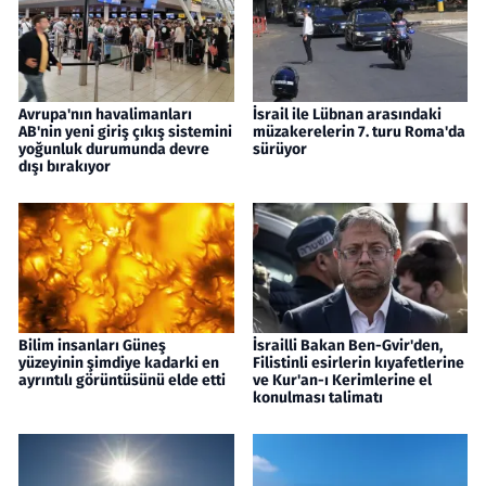
Avrupa'nın havalimanları
İsrail ile Lübnan arasındaki
AB'nin yeni giriş çıkış sistemini
müzakerelerin 7. turu Roma'da
yoğunluk durumunda devre
sürüyor
dışı bırakıyor
Bilim insanları Güneş
İsrailli Bakan Ben-Gvir'den,
yüzeyinin şimdiye kadarki en
Filistinli esirlerin kıyafetlerine
ayrıntılı görüntüsünü elde etti
ve Kur'an-ı Kerimlerine el
konulması talimatı