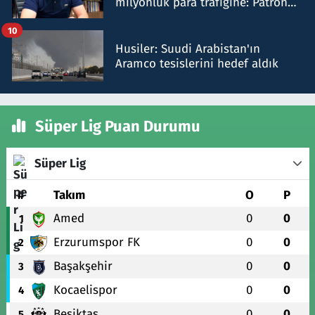
milyonluk para trafiğine: Patron
talimat verdi, ben gönderdim
10
Husiler: Suudi Arabistan'ın
Aramco tesislerini hedef aldık
Süper Lig Puan Durumu
Süper Lig
#
Takım
O
P
Amed
0
0
1
Erzurumspor FK
0
0
2
Başakşehir
0
0
3
Kocaelispor
0
0
4
Beşiktaş
0
0
5