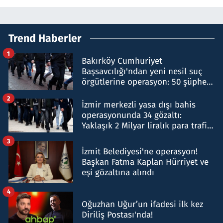
Trend Haberler
1
Bakırköy Cumhuriyet
Başsavcılığı'ndan yeni nesil suç
örgütlerine operasyon: 50 şüpheli
hakkında gözaltı kararı
2
İzmir merkezli yasa dışı bahis
operasyonunda 34 gözaltı:
Yaklaşık 2 Milyar liralık para trafiği
tespit edildi
3
İzmit Belediyesi'ne operasyon!
Başkan Fatma Kaplan Hürriyet ve
eşi gözaltına alındı
4
Oğuzhan Uğur’un ifadesi ilk kez
Diriliş Postası'nda!