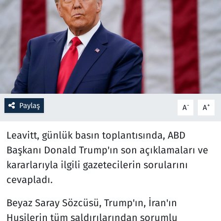
Resmi İlanlar
Rüya Tabirleri
Sağlık
Savunma Sanayi
Paylaş
-
+
A
A
Seçim 2023
Leavitt, günlük basın toplantısında, ABD
Spor
Başkanı Donald Trump'ın son açıklamaları ve
kararlarıyla ilgili gazetecilerin sorularını
Teknoloji ve Bilim
cevapladı.
Televizyon
Beyaz Saray Sözcüsü, Trump'ın, İran'ın
Husilerin tüm saldırılarından sorumlu