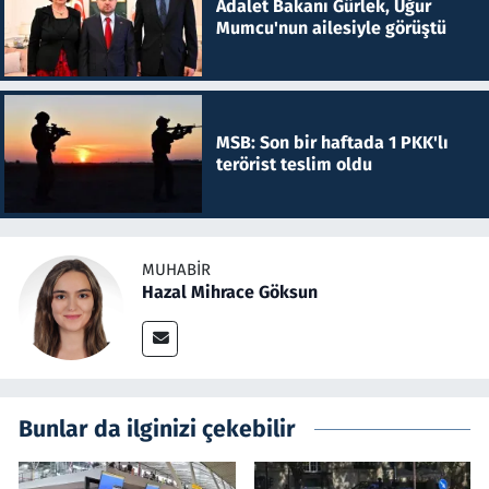
Adalet Bakanı Gürlek, Uğur
Mumcu'nun ailesiyle görüştü
MSB: Son bir haftada 1 PKK'lı
terörist teslim oldu
MUHABIR
Hazal Mihrace Göksun
Bunlar da ilginizi çekebilir