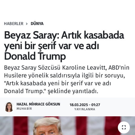
Gündem
HABERLER
DÜNYA
Haber
Beyaz Saray: Artık kasabada
Kültür Sanat
yeni bir şerif var ve adı
Donald Trump
Kurumsal Haberler
Beyaz Saray Sözcüsü Karoline Leavitt, ABD'nin
Lezzet Durağı
Husilere yönelik saldırısıyla ilgili bir soruyu,
"Artık kasabada yeni bir şerif var ve adı
Memur ve Kamu
Donald Trump." şeklinde yanıtladı.
Otomobil
HAZAL MIHRACE GÖKSUN
18.03.2025 - 01:27
MUHABIR
YAYINLANMA
Oyun
Ramazan