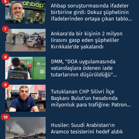
6
Ahbap soruşturmasında ifadeler
birbirine girdi: Dokuz şüphelinin
ifadelerinden ortaya çıkan tablo
şok etti
7
Ankara'da bir kişinin 2 milyon
lirasını gasp eden şüpheliler
Kırıkkale'de yakalandı
8
DMM, "DOA uygulamasında
vatandaşlara ödenen iade
tutarlarının düşürüldüğü"
iddiasını yalanladı
9
Tutuklanan CHP Silivri İlçe
Başkanı Bulut'un hesabında
milyonluk para trafiğine: Patron
talimat verdi, ben gönderdim
10
Husiler: Suudi Arabistan'ın
Aramco tesislerini hedef aldık