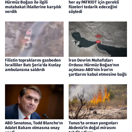
Hürmüz Boğazı ile ilgili
her ay PATRİOT için gerekli
mutabakat ihlallerine karşılık
füzeleri tedarik edeceğini
verdik
söyledi
Filistin topraklarını gasbeden
İran Devrim Muhafızları
İsrailliler Batı Şeria'da Kızılay
Ordusu: Hürmüz Boğazı'nın
ambulansına saldırdı
açılması ABD'nin İran'ın
şartlarını kabul etmesine bağlı
ABD Senatosu, Todd Blanche'ın
Tunus'ta orman yangınları
Adalet Bakanı olmasına onay
Akdeniz'in doğal mirasını