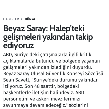
Gündem
HABERLER
DÜNYA
Haber
Beyaz Saray: Halep'teki
Kültür Sanat
gelişmeleri yakından takip
ediyoruz
Kurumsal Haberler
ABD, Suriye'deki çatışmalarla ilgili kritik
Lezzet Durağı
açıklamalarda bulundu ve bölgede yaşanan
gelişmeleri yakından izlediğini duyurdu.
Memur ve Kamu
Beyaz Saray Ulusal Güvenlik Konseyi Sözcüsü
Sean Savett, "Suriye'deki durumu yakından
Otomobil
izliyoruz. Son 48 saattir, bölgedeki
başkentlerle iletişim halindeyiz. ABD
Oyun
personelini ve askeri mevzilerimizi
savunmaya devam edeceğiz." sözlerini
Ramazan