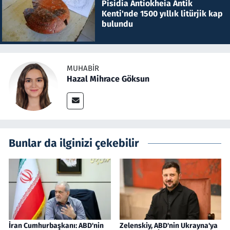
Pisidia Antiokheia Antik
Kenti'nde 1500 yıllık litürjik kap
bulundu
MUHABIR
Hazal Mihrace Göksun
Bunlar da ilginizi çekebilir
İran Cumhurbaşkanı: ABD'nin
Zelenskiy, ABD'nin Ukrayna'ya