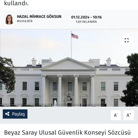
kullandı.
Resmi İlanlar
HAZAL MIHRACE GÖKSUN
01.12.2024 - 10:16
MUHABIR
YAYINLANMA
Rüya Tabirleri
Sağlık
Savunma Sanayi
Seçim 2023
Spor
Teknoloji ve Bilim
Paylaş
-
+
A
A
Televizyon
Beyaz Saray Ulusal Güvenlik Konseyi Sözcüsü