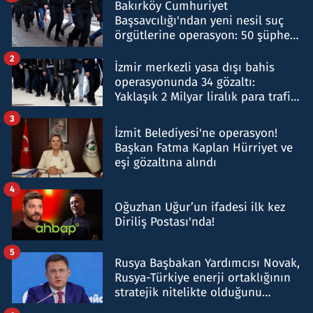
Bakırköy Cumhuriyet
Başsavcılığı'ndan yeni nesil suç
örgütlerine operasyon: 50 şüpheli
hakkında gözaltı kararı
2
İzmir merkezli yasa dışı bahis
operasyonunda 34 gözaltı:
Yaklaşık 2 Milyar liralık para trafiği
tespit edildi
3
İzmit Belediyesi'ne operasyon!
Başkan Fatma Kaplan Hürriyet ve
eşi gözaltına alındı
4
Oğuzhan Uğur’un ifadesi ilk kez
Diriliş Postası'nda!
5
Rusya Başbakan Yardımcısı Novak,
Rusya-Türkiye enerji ortaklığının
stratejik nitelikte olduğunu
belirtti