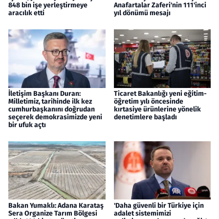
848 bin işe yerleştirmeye
Anafartalar Zaferi'nin 111'inci
aracılık etti
yıl dönümü mesajı
İletişim Başkanı Duran:
Ticaret Bakanlığı yeni eğitim-
Milletimiz, tarihinde ilk kez
öğretim yılı öncesinde
cumhurbaşkanını doğrudan
kırtasiye ürünlerine yönelik
seçerek demokrasimizde yeni
denetimlere başladı
bir ufuk açtı
Bakan Yumaklı: Adana Karataş
'Daha güvenli bir Türkiye için
Sera Organize Tarım Bölgesi
adalet sistemimizi