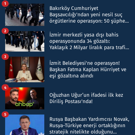
1
Bakırköy Cumhuriyet
Başsavcılığı'ndan yeni nesil suç
örgütlerine operasyon: 50 şüpheli
hakkında gözaltı kararı
2
İzmir merkezli yasa dışı bahis
operasyonunda 34 gözaltı:
Yaklaşık 2 Milyar liralık para trafiği
tespit edildi
3
İzmit Belediyesi'ne operasyon!
Başkan Fatma Kaplan Hürriyet ve
eşi gözaltına alındı
4
Oğuzhan Uğur’un ifadesi ilk kez
Diriliş Postası'nda!
5
Rusya Başbakan Yardımcısı Novak,
Rusya-Türkiye enerji ortaklığının
stratejik nitelikte olduğunu