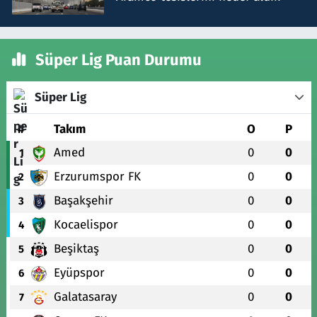
Süper Lig Puan Durumu
Süper Lig
#
Takım
O
P
Amed
0
0
1
Erzurumspor FK
0
0
2
Başakşehir
0
0
3
Kocaelispor
0
0
4
Beşiktaş
0
0
5
Eyüpspor
0
0
6
Galatasaray
0
0
7