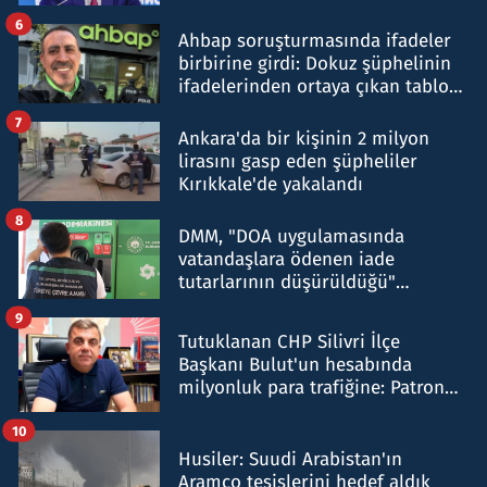
belirtti
6
Ahbap soruşturmasında ifadeler
birbirine girdi: Dokuz şüphelinin
ifadelerinden ortaya çıkan tablo
şok etti
7
Ankara'da bir kişinin 2 milyon
lirasını gasp eden şüpheliler
Kırıkkale'de yakalandı
8
DMM, "DOA uygulamasında
vatandaşlara ödenen iade
tutarlarının düşürüldüğü"
iddiasını yalanladı
9
Tutuklanan CHP Silivri İlçe
Başkanı Bulut'un hesabında
milyonluk para trafiğine: Patron
talimat verdi, ben gönderdim
10
Husiler: Suudi Arabistan'ın
Aramco tesislerini hedef aldık