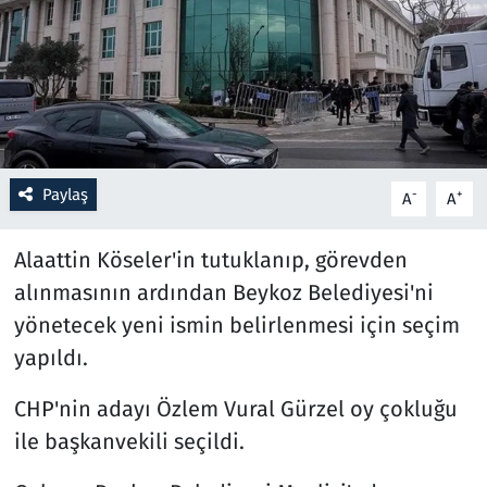
Resmi İlanlar
Rüya Tabirleri
Sağlık
Paylaş
-
+
A
A
Savunma Sanayi
Alaattin Köseler'in tutuklanıp, görevden
Seçim 2023
alınmasının ardından Beykoz Belediyesi'ni
yönetecek yeni ismin belirlenmesi için seçim
Spor
yapıldı.
Teknoloji ve Bilim
CHP'nin adayı Özlem Vural Gürzel oy çokluğu
Televizyon
ile başkanvekili seçildi.