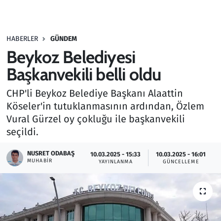
Gündem
HABERLER
GÜNDEM
Haber
Beykoz Belediyesi
Kültür Sanat
Başkanvekili belli oldu
CHP'li Beykoz Belediye Başkanı Alaattin
Kurumsal Haberler
Köseler'in tutuklanmasının ardından, Özlem
Vural Gürzel oy çokluğu ile başkanvekili
Lezzet Durağı
seçildi.
Memur ve Kamu
NUSRET ODABAŞ
10.03.2025 - 15:33
10.03.2025 - 16:01
MUHABIR
YAYINLANMA
GÜNCELLEME
Otomobil
Oyun
Ramazan