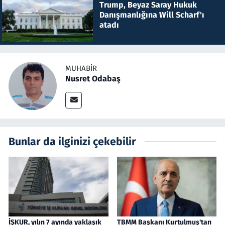
Trump, Beyaz Saray Hukuk
Danışmanlığına Will Scharf'ı
atadı
MUHABIR
Nusret Odabaş
Bunlar da ilginizi çekebilir
İŞKUR, yılın 7 ayında yaklaşık
TBMM Başkanı Kurtulmuş'tan