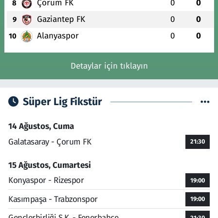
Çorum FK
0
0
8
Gaziantep FK
0
0
9
Alanyaspor
0
0
10
Detaylar için tıklayın
Süper Lig Fikstür
14 Ağustos, Cuma
Galatasaray - Çorum FK
21:30
15 Ağustos, Cumartesi
Konyaspor - Rizespor
19:00
Kasımpaşa - Trabzonspor
19:00
Gençlerbirliği S.K. - Fenerbahçe
21:30