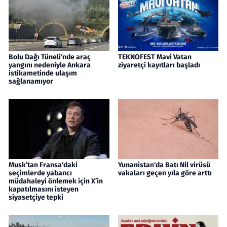
Bolu Dağı Tüneli'nde araç
TEKNOFEST Mavi Vatan
yangını nedeniyle Ankara
ziyaretçi kayıtları başladı
istikametinde ulaşım
sağlanamıyor
Musk’tan Fransa'daki
Yunanistan'da Batı Nil virüsü
seçimlerde yabancı
vakaları geçen yıla göre arttı
müdahaleyi önlemek için X’in
kapatılmasını isteyen
siyasetçiye tepki