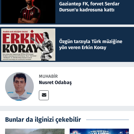
Gaziantep FK, forvet Serdar
Dursun'u kadrosuna kattı
Özgün tarzıyla Türk müziğine
yön veren Erkin Koray
MUHABIR
Nusret Odabaş
Bunlar da ilginizi çekebilir