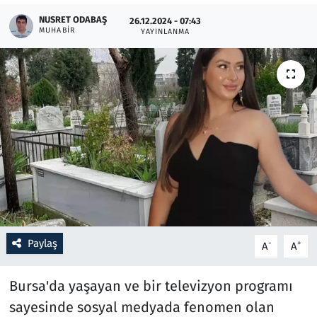
NUSRET ODABAŞ
26.12.2024 - 07:43
MUHABIR
Resmi İlanlar
YAYINLANMA
Rüya Tabirleri
Sağlık
Savunma Sanayi
Seçim 2023
Spor
Paylaş
-
+
A
A
Teknoloji ve Bilim
Bursa'da yaşayan ve bir televizyon programı
Televizyon
sayesinde sosyal medyada fenomen olan