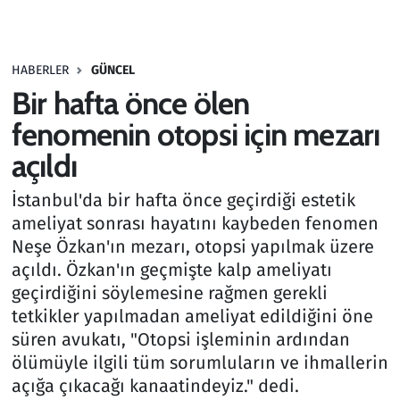
Gündem
HABERLER
GÜNCEL
Haber
Bir hafta önce ölen
Kültür Sanat
fenomenin otopsi için mezarı
açıldı
Kurumsal Haberler
İstanbul'da bir hafta önce geçirdiği estetik
Lezzet Durağı
ameliyat sonrası hayatını kaybeden fenomen
Neşe Özkan'ın mezarı, otopsi yapılmak üzere
Memur ve Kamu
açıldı. Özkan'ın geçmişte kalp ameliyatı
geçirdiğini söylemesine rağmen gerekli
Otomobil
tetkikler yapılmadan ameliyat edildiğini öne
süren avukatı, "Otopsi işleminin ardından
Oyun
ölümüyle ilgili tüm sorumluların ve ihmallerin
açığa çıkacağı kanaatindeyiz." dedi.
Ramazan