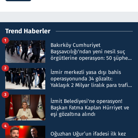
Trend Haberler
1
Bakırköy Cumhuriyet
Başsavcılığı'ndan yeni nesil suç
örgütlerine operasyon: 50 şüpheli
hakkında gözaltı kararı
2
İzmir merkezli yasa dışı bahis
operasyonunda 34 gözaltı:
Yaklaşık 2 Milyar liralık para trafiği
tespit edildi
3
İzmit Belediyesi'ne operasyon!
Başkan Fatma Kaplan Hürriyet ve
eşi gözaltına alındı
4
Oğuzhan Uğur’un ifadesi ilk kez