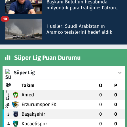
Başkanı Bulut'un hesabında
milyonluk para trafiğine: Patron
talimat verdi, ben gönderdim
10
Husiler: Suudi Arabistan'ın
Aramco tesislerini hedef aldık
Süper Lig Puan Durumu
Süper Lig
#
Takım
O
P
Amed
0
0
1
Erzurumspor FK
0
0
2
Başakşehir
0
0
3
Kocaelispor
0
0
4