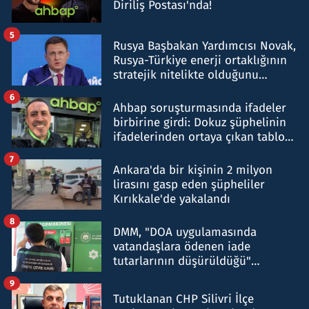
Diriliş Postası'nda!
5
Rusya Başbakan Yardımcısı Novak,
Rusya-Türkiye enerji ortaklığının
stratejik nitelikte olduğunu
belirtti
6
Ahbap soruşturmasında ifadeler
birbirine girdi: Dokuz şüphelinin
ifadelerinden ortaya çıkan tablo
şok etti
7
Ankara'da bir kişinin 2 milyon
lirasını gasp eden şüpheliler
Kırıkkale'de yakalandı
8
DMM, "DOA uygulamasında
vatandaşlara ödenen iade
tutarlarının düşürüldüğü"
iddiasını yalanladı
9
Tutuklanan CHP Silivri İlçe