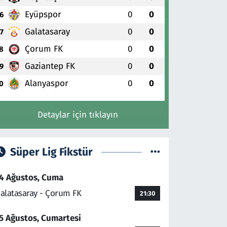
Eyüpspor
0
0
6
Galatasaray
0
0
7
Çorum FK
0
0
8
Gaziantep FK
0
0
9
Alanyaspor
0
0
0
Detaylar için tıklayın
Süper Lig Fikstür
4 Ağustos, Cuma
alatasaray - Çorum FK
21:30
5 Ağustos, Cumartesi