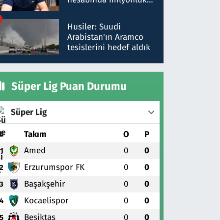
para trafiğine: Patron
talimat verdi, ben
Husiler: Suudi
gönderdim
Arabistan'ın Aramco
tesislerini hedef aldık
Süper Lig Puan Durumu
Süper Lig
#
Takım
O
P
Amed
0
0
1
Erzurumspor FK
0
0
2
Başakşehir
0
0
3
Kocaelispor
0
0
4
Beşiktaş
0
0
5