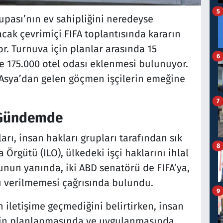
5
upası’nın ev sahipliğini neredeyse
cak çevrimiçi FIFA toplantısında kararın
r. Turnuva için planlar arasında 15
6
ve 175.000 otel odası eklenmesi bulunuyor.
Asya’dan gelen göçmen işçilerin emeğine
7
i Gündemde
arı, insan hakları grupları tarafından sık
8
a Örgütü (ILO), ülkedeki işçi haklarını ihlal
nun yanında, iki ABD senatörü de FIFA’ya,
kı verilmemesi çağrısında bulundu.
9
n iletişime geçmediğini belirtirken, insan
inin planlanmasında ve uygulanmasında