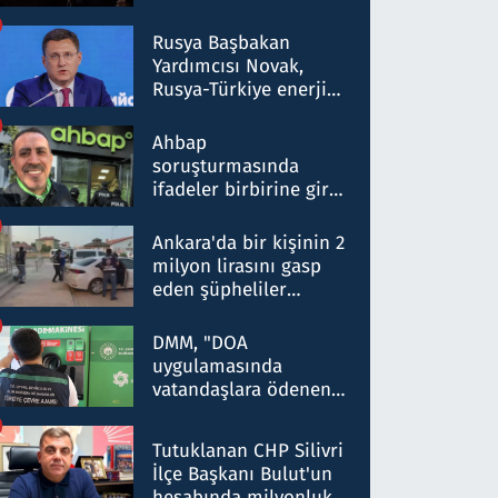
Rusya Başbakan
Yardımcısı Novak,
Rusya-Türkiye enerji
ortaklığının stratejik
nitelikte olduğunu
Ahbap
belirtti
soruşturmasında
ifadeler birbirine girdi:
Dokuz şüphelinin
ifadelerinden ortaya
Ankara'da bir kişinin 2
çıkan tablo şok etti
milyon lirasını gasp
eden şüpheliler
Kırıkkale'de yakalandı
DMM, "DOA
uygulamasında
vatandaşlara ödenen
iade tutarlarının
düşürüldüğü" iddiasını
Tutuklanan CHP Silivri
yalanladı
İlçe Başkanı Bulut'un
hesabında milyonluk