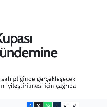
Kupası
 gündemine
 sahipliğinde gerçekleşecek
 iyileştirilmesi için çağrıda
-
+
A
A