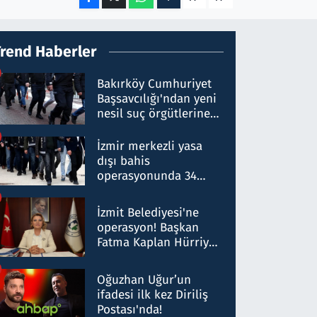
Trend Haberler
Bakırköy Cumhuriyet
Başsavcılığı'ndan yeni
nesil suç örgütlerine
operasyon: 50 şüpheli
hakkında gözaltı kararı
İzmir merkezli yasa
dışı bahis
operasyonunda 34
gözaltı: Yaklaşık 2
Milyar liralık para
İzmit Belediyesi'ne
trafiği tespit edildi
operasyon! Başkan
Fatma Kaplan Hürriyet
ve eşi gözaltına alındı
Oğuzhan Uğur’un
ifadesi ilk kez Diriliş
Postası'nda!