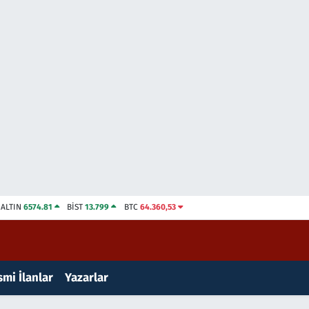
ALTIN
6574.81
BİST
13.799
BTC
64.360,53
mi İlanlar
Yazarlar