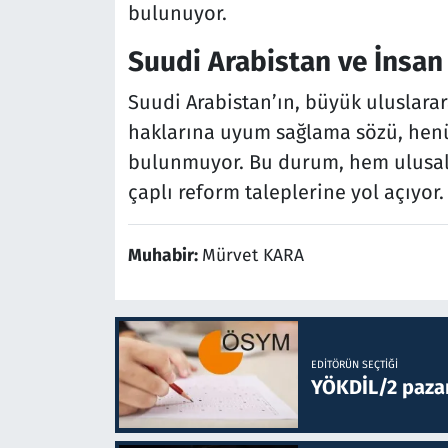
bulunuyor.
Suudi Arabistan ve İnsan
Suudi Arabistan’ın, büyük uluslara
haklarına uyum sağlama sözü, henüz
bulunmuyor. Bu durum, hem ulusal
çaplı reform taleplerine yol açıyor.
Muhabir:
Mürvet KARA
EDITÖRÜN SEÇTIĞI
YÖKDİL/2 paza