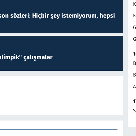
K
on sözleri: Hiçbir şey istemiyorum, hepsi
K
G
G
1
limpik" çalışmalar
B
B
A
1
S