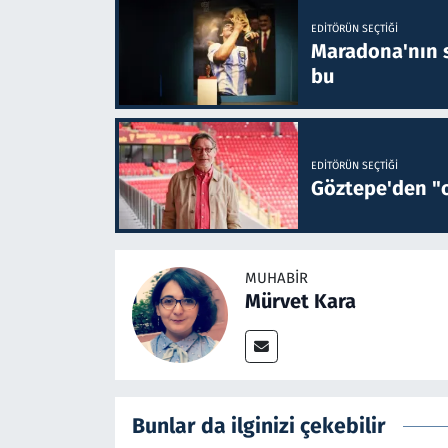
EDITÖRÜN SEÇTIĞI
Maradona'nın s
bu
EDITÖRÜN SEÇTIĞI
Göztepe'den "o
MUHABIR
Mürvet Kara
Bunlar da ilginizi çekebilir