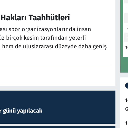
 Hakları Taahhütleri
rası spor organizasyonlarında insan
 birçok kesim tarafından yeterli
 hem de uluslararası düzeyde daha geniş
1
1
G
r günü yapılacak
1