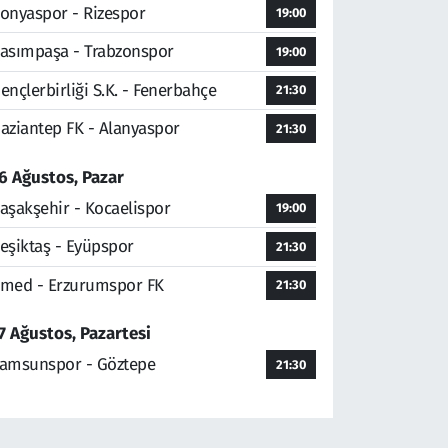
onyaspor - Rizespor
19:00
asımpaşa - Trabzonspor
19:00
ençlerbirliği S.K. - Fenerbahçe
21:30
aziantep FK - Alanyaspor
21:30
6 Ağustos, Pazar
aşakşehir - Kocaelispor
19:00
eşiktaş - Eyüpspor
21:30
med - Erzurumspor FK
21:30
7 Ağustos, Pazartesi
amsunspor - Göztepe
21:30