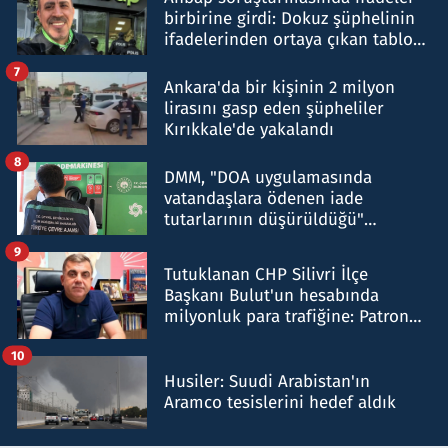
birbirine girdi: Dokuz şüphelinin
ifadelerinden ortaya çıkan tablo
şok etti
7
Ankara'da bir kişinin 2 milyon
lirasını gasp eden şüpheliler
Kırıkkale'de yakalandı
8
DMM, "DOA uygulamasında
vatandaşlara ödenen iade
tutarlarının düşürüldüğü"
iddiasını yalanladı
9
Tutuklanan CHP Silivri İlçe
Başkanı Bulut'un hesabında
milyonluk para trafiğine: Patron
talimat verdi, ben gönderdim
10
Husiler: Suudi Arabistan'ın
Aramco tesislerini hedef aldık