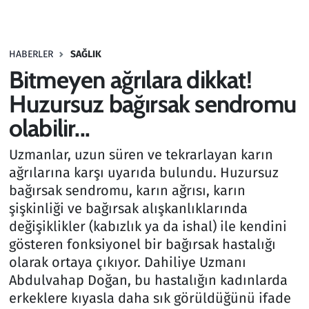
Gündem
HABERLER
SAĞLIK
Haber
Bitmeyen ağrılara dikkat!
Kültür Sanat
Huzursuz bağırsak sendromu
olabilir...
Kurumsal Haberler
Uzmanlar, uzun süren ve tekrarlayan karın
Lezzet Durağı
ağrılarına karşı uyarıda bulundu. Huzursuz
bağırsak sendromu, karın ağrısı, karın
Memur ve Kamu
şişkinliği ve bağırsak alışkanlıklarında
değişiklikler (kabızlık ya da ishal) ile kendini
Otomobil
gösteren fonksiyonel bir bağırsak hastalığı
olarak ortaya çıkıyor. Dahiliye Uzmanı
Oyun
Abdulvahap Doğan, bu hastalığın kadınlarda
erkeklere kıyasla daha sık görüldüğünü ifade
Ramazan