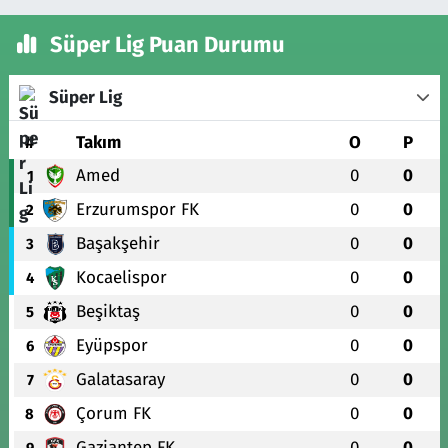
Süper Lig Puan Durumu
Süper Lig
#
Takım
O
P
Amed
0
0
1
Erzurumspor FK
0
0
2
Başakşehir
0
0
3
Kocaelispor
0
0
4
Beşiktaş
0
0
5
Eyüpspor
0
0
6
Galatasaray
0
0
7
Çorum FK
0
0
8
Gaziantep FK
0
0
9