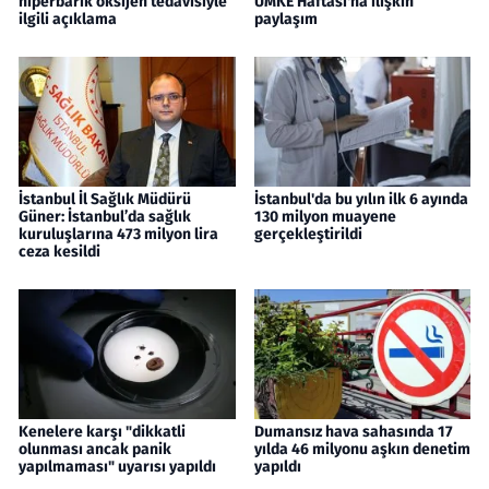
hiperbarik oksijen tedavisiyle
UMKE Haftası'na ilişkin
ilgili açıklama
paylaşım
İstanbul İl Sağlık Müdürü
İstanbul'da bu yılın ilk 6 ayında
Güner: İstanbul’da sağlık
130 milyon muayene
kuruluşlarına 473 milyon lira
gerçekleştirildi
ceza kesildi
Kenelere karşı "dikkatli
Dumansız hava sahasında 17
olunması ancak panik
yılda 46 milyonu aşkın denetim
yapılmaması" uyarısı yapıldı
yapıldı