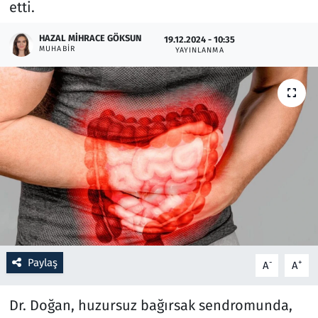
etti.
Resmi İlanlar
HAZAL MIHRACE GÖKSUN
19.12.2024 - 10:35
MUHABIR
YAYINLANMA
Rüya Tabirleri
Sağlık
Savunma Sanayi
Seçim 2023
Spor
Teknoloji ve Bilim
Paylaş
-
+
A
A
Televizyon
Dr. Doğan, huzursuz bağırsak sendromunda,