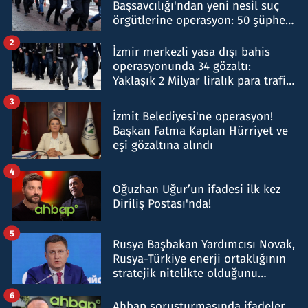
Başsavcılığı'ndan yeni nesil suç
örgütlerine operasyon: 50 şüpheli
hakkında gözaltı kararı
2
İzmir merkezli yasa dışı bahis
operasyonunda 34 gözaltı:
Yaklaşık 2 Milyar liralık para trafiği
tespit edildi
3
İzmit Belediyesi'ne operasyon!
Başkan Fatma Kaplan Hürriyet ve
eşi gözaltına alındı
4
Oğuzhan Uğur’un ifadesi ilk kez
Diriliş Postası'nda!
5
Rusya Başbakan Yardımcısı Novak,
Rusya-Türkiye enerji ortaklığının
stratejik nitelikte olduğunu
belirtti
6
Ahbap soruşturmasında ifadeler