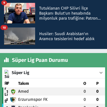
iddiasını yalanladı
9
Tutuklanan CHP Silivri İlçe
Başkanı Bulut'un hesabında
milyonluk para trafiğine: Patron
talimat verdi, ben gönderdim
10
Husiler: Suudi Arabistan'ın
Aramco tesislerini hedef aldık
Süper Lig Puan Durumu
Süper Lig
#
Takım
O
P
Amed
0
0
1
Erzurumspor FK
0
0
2