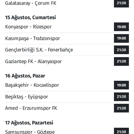
Galatasaray - Çorum FK
21:30
15 Ağustos, Cumartesi
Konyaspor - Rizespor
19:00
Kasımpaşa - Trabzonspor
19:00
Gençlerbirliği S.K. - Fenerbahçe
21:30
Gaziantep FK - Alanyaspor
21:30
16 Ağustos, Pazar
Başakşehir - Kocaelispor
19:00
Beşiktaş - Eyüpspor
21:30
Amed - Erzurumspor FK
21:30
17 Ağustos, Pazartesi
Samsunspor - Göztepe
21:30