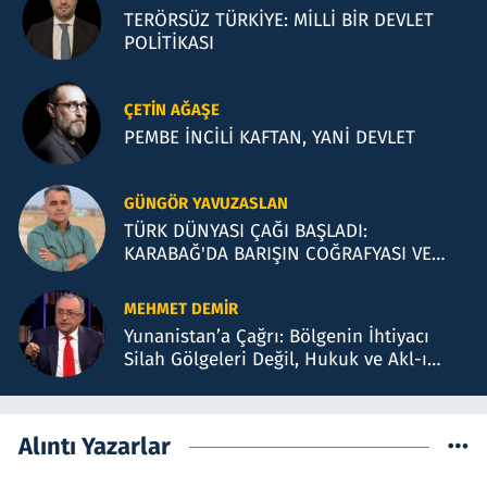
TERÖRSÜZ TÜRKİYE: MİLLİ BİR DEVLET
POLİTİKASI
ÇETIN AĞAŞE
PEMBE İNCİLİ KAFTAN, YANİ DEVLET
GÜNGÖR YAVUZASLAN
TÜRK DÜNYASI ÇAĞI BAŞLADI:
KARABAĞ'DA BARIŞIN COĞRAFYASI VE
BAKÜ TEMASLARI
MEHMET DEMIR
Yunanistan’a Çağrı: Bölgenin İhtiyacı
Silah Gölgeleri Değil, Hukuk ve Akl-ı
Selimdir
Alıntı Yazarlar