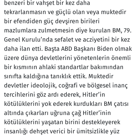
benzeri bir vahşet bir kez daha
tekrarlanmasın ve güçlü olan veya muktedir
Resmi İlanlar
bir efendiden güç devşiren birileri
Rüya Tabirleri
mazlumlara zulmetmesin diye kurulan BM, 79.
Genel Kurulu’nda sefalet ve acziyetini bir kez
Sağlık
daha ilan etti. Başta ABD Başkanı Biden olmak
üzere dünya devletlerini yönetenlerin önemli
Savunma Sanayi
bir kısmının ahlaki standartlar bakımından
sınıfta kaldığına tanıklık ettik. Muktedir
Seçim 2023
devletler ideolojik, coğrafi ve bölgesel inanç
Spor
tercihlerini göz ardı ederek, Hitler’in
kötülüklerini yok ederek kurdukları BM çatısı
Teknoloji ve Bilim
altında çıkarları uğruna çağ Hitler’inin
kötülüklerini yaşatan birini destekleyerek
Televizyon
insanlığı dehşet verici bir ümitsizlikle yüz