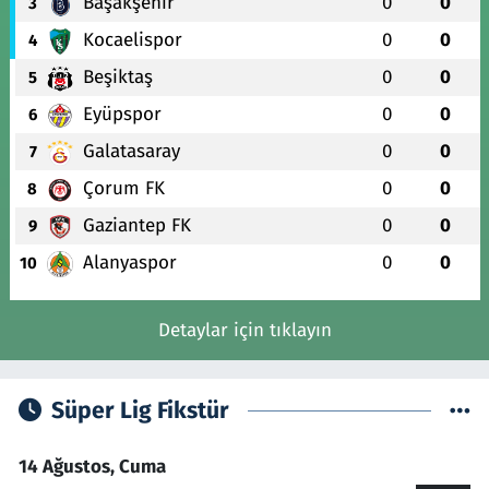
Başakşehir
0
0
3
Kocaelispor
0
0
4
Beşiktaş
0
0
5
Eyüpspor
0
0
6
Galatasaray
0
0
7
Çorum FK
0
0
8
Gaziantep FK
0
0
9
Alanyaspor
0
0
10
Detaylar için tıklayın
Süper Lig Fikstür
14 Ağustos, Cuma