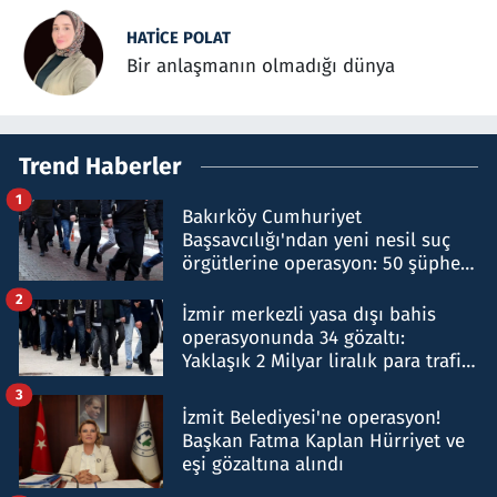
HATICE POLAT
Bir anlaşmanın olmadığı dünya
Trend Haberler
1
Bakırköy Cumhuriyet
Başsavcılığı'ndan yeni nesil suç
örgütlerine operasyon: 50 şüpheli
hakkında gözaltı kararı
2
İzmir merkezli yasa dışı bahis
operasyonunda 34 gözaltı:
Yaklaşık 2 Milyar liralık para trafiği
tespit edildi
3
İzmit Belediyesi'ne operasyon!
Başkan Fatma Kaplan Hürriyet ve
eşi gözaltına alındı