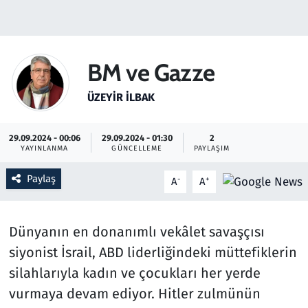
Gündem
Haber
BM ve Gazze
Kültür Sanat
ÜZEYIR İLBAK
Kurumsal Haberler
29.09.2024 - 00:06
29.09.2024 - 01:30
2
YAYINLANMA
GÜNCELLEME
PAYLAŞIM
Lezzet Durağı
Paylaş
-
+
A
A
Memur ve Kamu
Dünyanın en donanımlı vekâlet savaşçısı
Otomobil
siyonist İsrail, ABD liderliğindeki müttefiklerin
Oyun
silahlarıyla kadın ve çocukları her yerde
vurmaya devam ediyor. Hitler zulmünün
Ramazan