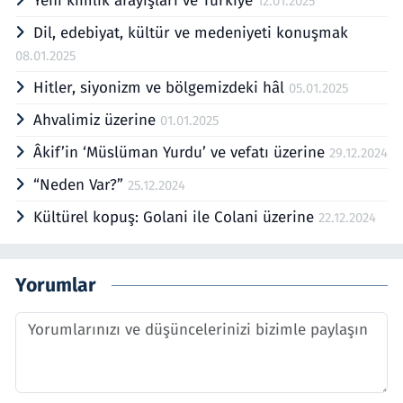
Yeni kimlik arayışları ve Türkiye
12.01.2025
Dil, edebiyat, kültür ve medeniyeti konuşmak
08.01.2025
Hitler, siyonizm ve bölgemizdeki hâl
05.01.2025
Ahvalimiz üzerine
01.01.2025
Âkif’in ‘Müslüman Yurdu’ ve vefatı üzerine
29.12.2024
“Neden Var?”
25.12.2024
Kültürel kopuş: Golani ile Colani üzerine
22.12.2024
Yorumlar