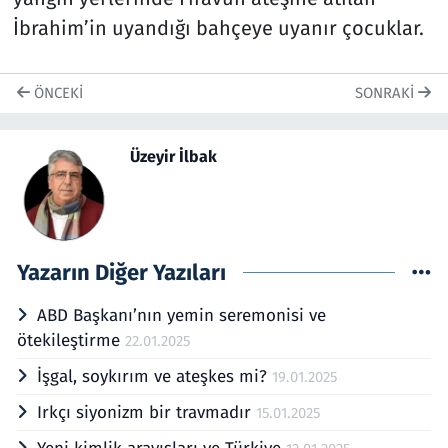
İbrahim’in uyandığı bahçeye uyanır çocuklar.
ÖNCEKI
SONRAKI
Üzeyir İlbak
Yazarın Diğer Yazıları
ABD Başkanı’nın yemin seremonisi ve
ötekileştirme
22.01.2025
İşgal, soykırım ve ateşkes mi?
19.01.2025
Irkçı siyonizm bir travmadır
15.01.2025