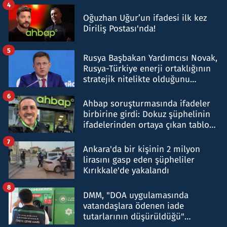
4
Oğuzhan Uğur’un ifadesi ilk kez
Diriliş Postası'nda!
5
Rusya Başbakan Yardımcısı Novak,
Rusya-Türkiye enerji ortaklığının
stratejik nitelikte olduğunu
belirtti
6
Ahbap soruşturmasında ifadeler
birbirine girdi: Dokuz şüphelinin
ifadelerinden ortaya çıkan tablo
şok etti
7
Ankara'da bir kişinin 2 milyon
lirasını gasp eden şüpheliler
Kırıkkale'de yakalandı
8
DMM, "DOA uygulamasında
vatandaşlara ödenen iade
tutarlarının düşürüldüğü"