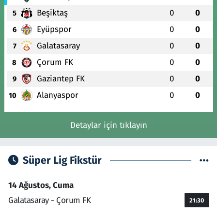
Beşiktaş
0
0
5
Eyüpspor
0
0
6
Galatasaray
0
0
7
Çorum FK
0
0
8
Gaziantep FK
0
0
9
Alanyaspor
0
0
10
Detaylar için tıklayın
Süper Lig Fikstür
14 Ağustos, Cuma
Galatasaray - Çorum FK
21:30