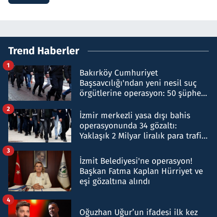
Trend Haberler
1
Bakırköy Cumhuriyet
Başsavcılığı'ndan yeni nesil suç
örgütlerine operasyon: 50 şüpheli
hakkında gözaltı kararı
2
İzmir merkezli yasa dışı bahis
operasyonunda 34 gözaltı:
Yaklaşık 2 Milyar liralık para trafiği
tespit edildi
3
İzmit Belediyesi'ne operasyon!
Başkan Fatma Kaplan Hürriyet ve
eşi gözaltına alındı
4
Oğuzhan Uğur’un ifadesi ilk kez