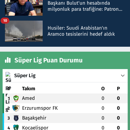
Başkanı Bulut'un hesabında
milyonluk para trafiğine: Patron
talimat verdi, ben gönderdim
10
Husiler: Suudi Arabistan'ın
Aramco tesislerini hedef aldık
Süper Lig Puan Durumu
Süper Lig
#
Takım
O
P
Amed
0
0
1
Erzurumspor FK
0
0
2
Başakşehir
0
0
3
Kocaelispor
0
0
4