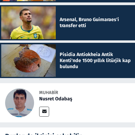
Arsenal, Bruno Guimaraes'i
transfer etti
Pisidia Antiokheia Antik
Kenti'nde 1500 yıllık litürjik kap
bulundu
MUHABIR
Nusret Odabaş