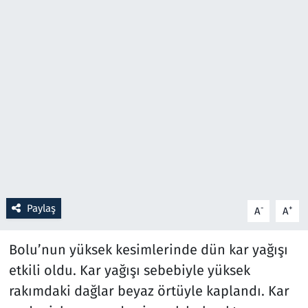
Resmi İlanlar
Rüya Tabirleri
Sağlık
Savunma Sanayi
Seçim 2023
Spor
Paylaş
-
+
A
A
Teknoloji ve Bilim
Bolu’nun yüksek kesimlerinde dün kar yağışı
etkili oldu. Kar yağışı sebebiyle yüksek
Televizyon
rakımdaki dağlar beyaz örtüyle kaplandı. Kar