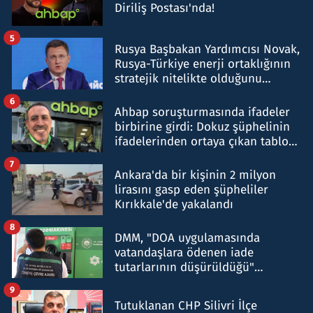
Diriliş Postası'nda!
5
Rusya Başbakan Yardımcısı Novak,
Rusya-Türkiye enerji ortaklığının
stratejik nitelikte olduğunu
belirtti
6
Ahbap soruşturmasında ifadeler
birbirine girdi: Dokuz şüphelinin
ifadelerinden ortaya çıkan tablo
şok etti
7
Ankara'da bir kişinin 2 milyon
lirasını gasp eden şüpheliler
Kırıkkale'de yakalandı
8
DMM, "DOA uygulamasında
vatandaşlara ödenen iade
tutarlarının düşürüldüğü"
iddiasını yalanladı
9
Tutuklanan CHP Silivri İlçe