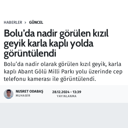
Gündem
HABERLER
GÜNCEL
Haber
Bolu’da nadir görülen kızıl
Kültür Sanat
geyik karla kaplı yolda
görüntülendi
Kurumsal Haberler
Bolu’da nadir olarak görülen kızıl geyik, karla
Lezzet Durağı
kaplı Abant Gölü Milli Parkı yolu üzerinde cep
telefonu kamerası ile görüntülendi.
Memur ve Kamu
NUSRET ODABAŞ
28.12.2024 - 13:39
MUHABIR
YAYINLANMA
Otomobil
Oyun
Ramazan