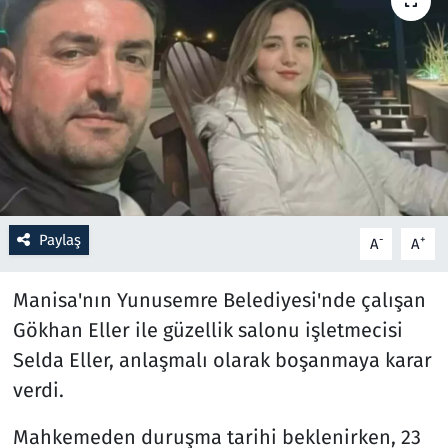
Resmi İlanlar
Rüya Tabirleri
Sağlık
Savunma Sanayi
Paylaş
-
+
A
A
Seçim 2023
Manisa'nın Yunusemre Belediyesi'nde çalışan
Spor
Gökhan Eller ile güzellik salonu işletmecisi
Teknoloji ve Bilim
Selda Eller, anlaşmalı olarak boşanmaya karar
verdi.
Televizyon
Mahkemeden duruşma tarihi beklenirken, 23