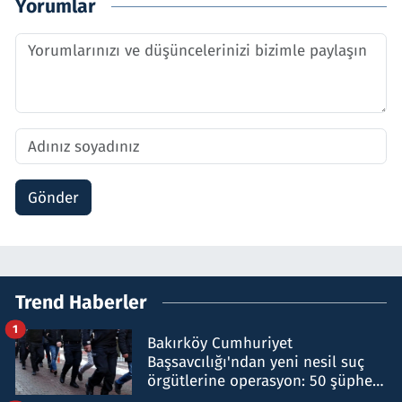
Yorumlar
Gönder
Trend Haberler
1
Bakırköy Cumhuriyet
Başsavcılığı'ndan yeni nesil suç
örgütlerine operasyon: 50 şüpheli
hakkında gözaltı kararı