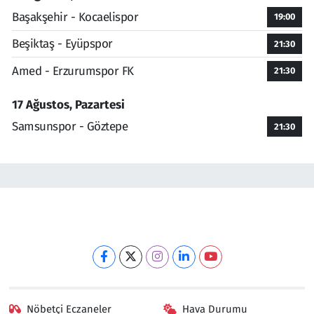
Başakşehir - Kocaelispor
19:00
Beşiktaş - Eyüpspor
21:30
Amed - Erzurumspor FK
21:30
17 Ağustos, Pazartesi
Samsunspor - Göztepe
21:30
Nöbetçi Eczaneler
Hava Durumu