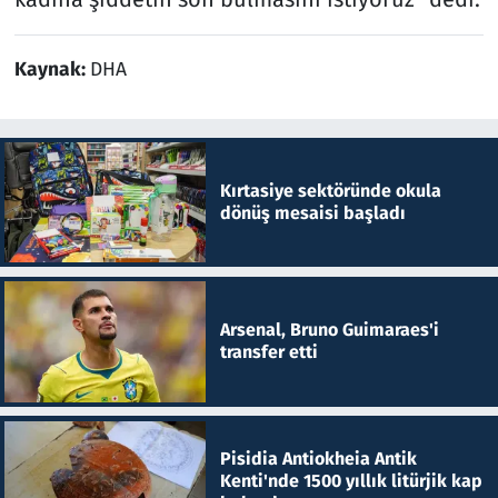
Kaynak:
DHA
Kırtasiye sektöründe okula
dönüş mesaisi başladı
Arsenal, Bruno Guimaraes'i
transfer etti
Pisidia Antiokheia Antik
Kenti'nde 1500 yıllık litürjik kap