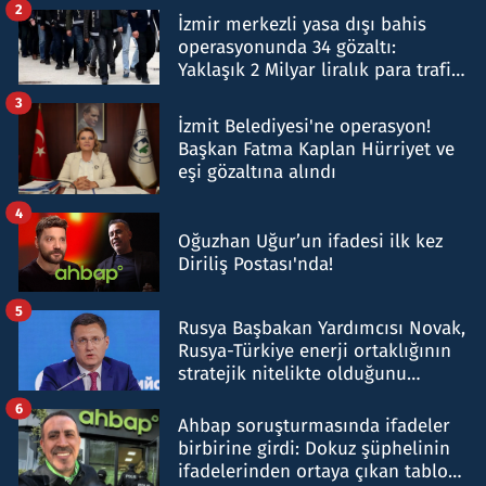
2
İzmir merkezli yasa dışı bahis
operasyonunda 34 gözaltı:
Yaklaşık 2 Milyar liralık para trafiği
tespit edildi
3
İzmit Belediyesi'ne operasyon!
Başkan Fatma Kaplan Hürriyet ve
eşi gözaltına alındı
4
Oğuzhan Uğur’un ifadesi ilk kez
Diriliş Postası'nda!
5
Rusya Başbakan Yardımcısı Novak,
Rusya-Türkiye enerji ortaklığının
stratejik nitelikte olduğunu
belirtti
6
Ahbap soruşturmasında ifadeler
birbirine girdi: Dokuz şüphelinin
ifadelerinden ortaya çıkan tablo