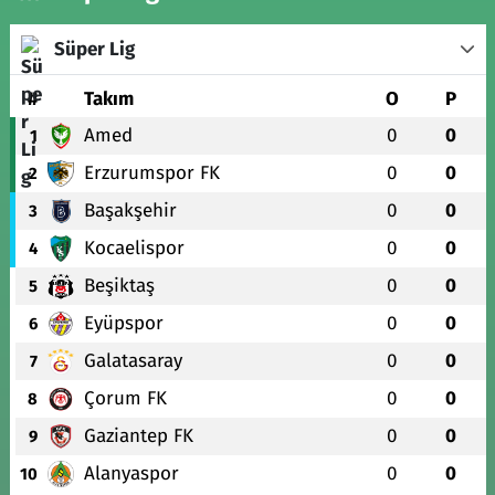
Süper Lig
#
Takım
O
P
Amed
0
0
1
Erzurumspor FK
0
0
2
Başakşehir
0
0
3
Kocaelispor
0
0
4
Beşiktaş
0
0
5
Eyüpspor
0
0
6
Galatasaray
0
0
7
Çorum FK
0
0
8
Gaziantep FK
0
0
9
Alanyaspor
0
0
10