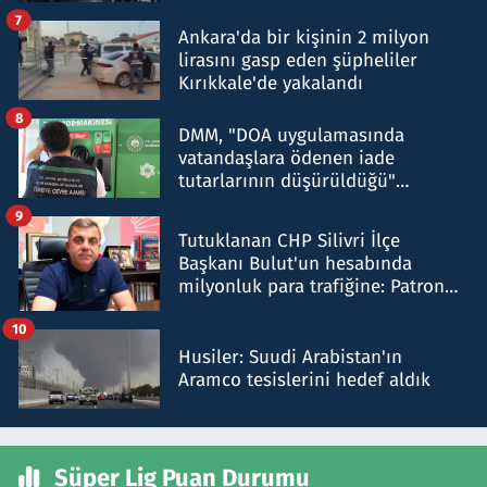
şok etti
7
Ankara'da bir kişinin 2 milyon
lirasını gasp eden şüpheliler
Kırıkkale'de yakalandı
8
DMM, "DOA uygulamasında
vatandaşlara ödenen iade
tutarlarının düşürüldüğü"
iddiasını yalanladı
9
Tutuklanan CHP Silivri İlçe
Başkanı Bulut'un hesabında
milyonluk para trafiğine: Patron
talimat verdi, ben gönderdim
10
Husiler: Suudi Arabistan'ın
Aramco tesislerini hedef aldık
Süper Lig Puan Durumu