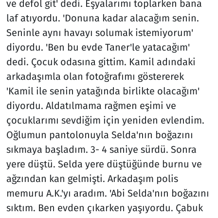
ve defol git' dedi. Eşyalarımı toplarken bana
laf atıyordu. 'Donuna kadar alacağım senin.
Seninle aynı havayı solumak istemiyorum'
diyordu. 'Ben bu evde Taner'le yatacağım'
dedi. Çocuk odasına gittim. Kamil adındaki
arkadaşımla olan fotoğrafımı göstererek
'Kamil ile senin yatağında birlikte olacağım'
diyordu. Aldatılmama rağmen eşimi ve
çocuklarımı sevdiğim için yeniden evlendim.
Oğlumun pantolonuyla Selda'nın boğazını
sıkmaya başladım. 3- 4 saniye sürdü. Sonra
yere düştü. Selda yere düştüğünde burnu ve
ağzından kan gelmişti. Arkadaşım polis
memuru A.K.'yı aradım. 'Abi Selda'nın boğazını
sıktım. Ben evden çıkarken yaşıyordu. Çabuk