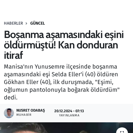
Gündem
HABERLER
GÜNCEL
Haber
Boşanma aşamasındaki eşini
Kültür Sanat
öldürmüştü! Kan donduran
itiraf
Kurumsal Haberler
Manisa'nın Yunusemre ilçesinde boşanma
Lezzet Durağı
aşamasındaki eşi Selda Eller'i (40) öldüren
Gökhan Eller (40), ilk duruşmada, "Eşimi,
Memur ve Kamu
oğlumun pantolonuyla boğarak öldürdüm"
dedi.
Otomobil
NUSRET ODABAŞ
20.12.2024 - 07:13
MUHABIR
Oyun
YAYINLANMA
Ramazan