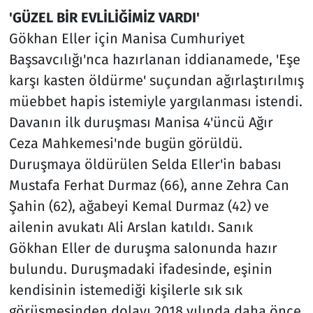
'GÜZEL BİR EVLİLİĞİMİZ VARDI'
Gökhan Eller için Manisa Cumhuriyet
Başsavcılığı'nca hazırlanan iddianamede, 'Eşe
karşı kasten öldürme' suçundan ağırlaştırılmış
müebbet hapis istemiyle yargılanması istendi.
Davanın ilk duruşması Manisa 4'üncü Ağır
Ceza Mahkemesi'nde bugün görüldü.
Duruşmaya öldürülen Selda Eller'in babası
Mustafa Ferhat Durmaz (66), anne Zehra Can
Şahin (62), ağabeyi Kemal Durmaz (42) ve
ailenin avukatı Ali Arslan katıldı. Sanık
Gökhan Eller de duruşma salonunda hazır
bulundu. Duruşmadaki ifadesinde, eşinin
kendisinin istemediği kişilerle sık sık
görüşmesinden dolayı 2018 yılında daha önce