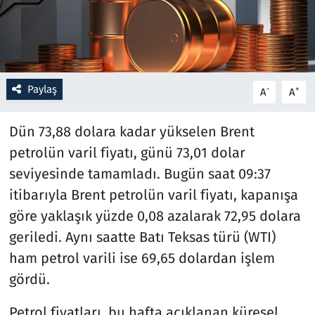
Resmi İlanlar
Rüya Tabirleri
Paylaş
-
+
A
A
Sağlık
Dün 73,88 dolara kadar yükselen Brent
Savunma Sanayi
petrolün varil fiyatı, günü 73,01 dolar
seviyesinde tamamladı. Bugün saat 09:37
Seçim 2023
itibarıyla Brent petrolün varil fiyatı, kapanışa
Spor
göre yaklaşık yüzde 0,08 azalarak 72,95 dolara
geriledi. Aynı saatte Batı Teksas türü (WTI)
Teknoloji ve Bilim
ham petrol varili ise 69,65 dolardan işlem
gördü.
Televizyon
Petrol fiyatları, bu hafta açıklanan küresel