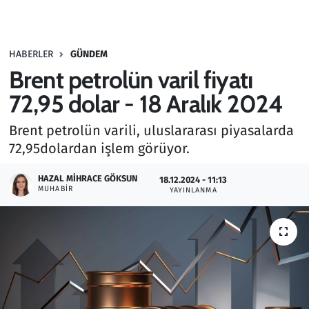
Gündem
HABERLER
GÜNDEM
Haber
Brent petrolün varil fiyatı
Kültür Sanat
72,95 dolar - 18 Aralık 2024
Brent petrolün varili, uluslararası piyasalarda
Kurumsal Haberler
72,95​​​dolardan işlem görüyor.
Lezzet Durağı
HAZAL MIHRACE GÖKSUN
18.12.2024 - 11:13
MUHABIR
YAYINLANMA
Memur ve Kamu
Otomobil
Oyun
Ramazan