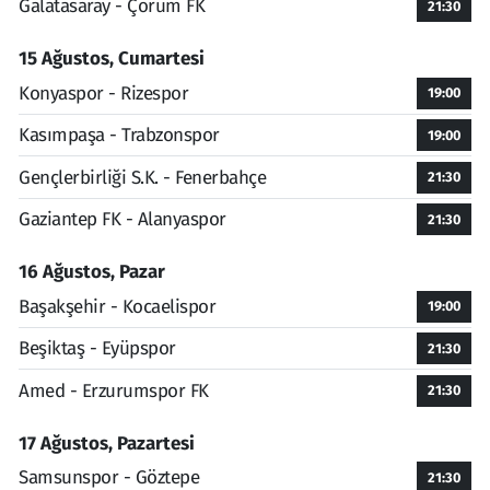
Galatasaray - Çorum FK
21:30
15 Ağustos, Cumartesi
Konyaspor - Rizespor
19:00
Kasımpaşa - Trabzonspor
19:00
Gençlerbirliği S.K. - Fenerbahçe
21:30
Gaziantep FK - Alanyaspor
21:30
16 Ağustos, Pazar
Başakşehir - Kocaelispor
19:00
Beşiktaş - Eyüpspor
21:30
Amed - Erzurumspor FK
21:30
17 Ağustos, Pazartesi
Samsunspor - Göztepe
21:30