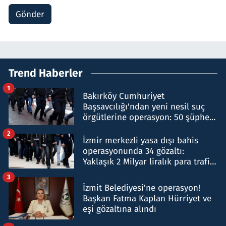
Gönder
Trend Haberler
1
Bakırköy Cumhuriyet
Başsavcılığı'ndan yeni nesil suç
örgütlerine operasyon: 50 şüpheli
hakkında gözaltı kararı
2
İzmir merkezli yasa dışı bahis
operasyonunda 34 gözaltı:
Yaklaşık 2 Milyar liralık para trafiği
tespit edildi
3
İzmit Belediyesi'ne operasyon!
Başkan Fatma Kaplan Hürriyet ve
eşi gözaltına alındı