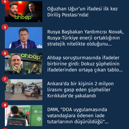
4
Oğuzhan Uğur’un ifadesi ilk kez
Diriliş Postası'nda!
5
Rusya Başbakan Yardımcısı Novak,
Rusya-Türkiye enerji ortaklığının
stratejik nitelikte olduğunu
belirtti
6
Ahbap soruşturmasında ifadeler
birbirine girdi: Dokuz şüphelinin
ifadelerinden ortaya çıkan tablo
şok etti
7
Ankara'da bir kişinin 2 milyon
lirasını gasp eden şüpheliler
Kırıkkale'de yakalandı
8
DMM, "DOA uygulamasında
vatandaşlara ödenen iade
tutarlarının düşürüldüğü"
iddiasını yalanladı