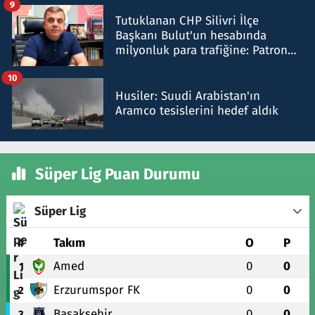
9
Tutuklanan CHP Silivri İlçe
Başkanı Bulut'un hesabında
milyonluk para trafiğine: Patron
talimat verdi, ben gönderdim
10
Husiler: Suudi Arabistan'ın
Aramco tesislerini hedef aldık
Süper Lig Puan Durumu
Süper Lig
#
Takım
O
P
Amed
0
0
1
Erzurumspor FK
0
0
2
Başakşehir
0
0
3