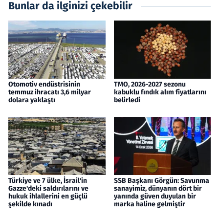
Bunlar da ilginizi çekebilir
Otomotiv endüstrisinin
TMO, 2026-2027 sezonu
temmuz ihracatı 3,6 milyar
kabuklu fındık alım fiyatlarını
dolara yaklaştı
belirledi
Türkiye ve 7 ülke, İsrail'in
SSB Başkanı Görgün: Savunma
Gazze'deki saldırılarını ve
sanayimiz, dünyanın dört bir
hukuk ihlallerini en güçlü
yanında güven duyulan bir
şekilde kınadı
marka haline gelmiştir