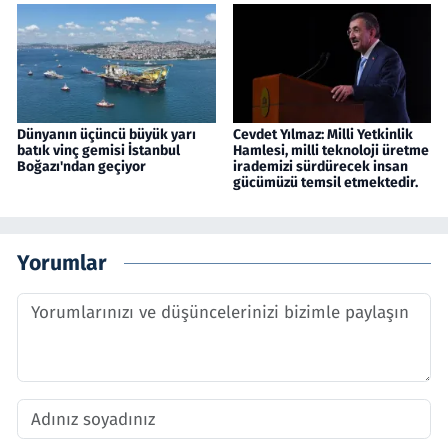
Dünyanın üçüncü büyük yarı
Cevdet Yılmaz: Milli Yetkinlik
batık vinç gemisi İstanbul
Hamlesi, milli teknoloji üretme
Boğazı'ndan geçiyor
irademizi sürdürecek insan
gücümüzü temsil etmektedir.
Yorumlar