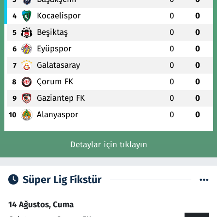
Kocaelispor
0
0
4
Beşiktaş
0
0
5
Eyüpspor
0
0
6
Galatasaray
0
0
7
Çorum FK
0
0
8
Gaziantep FK
0
0
9
Alanyaspor
0
0
10
Detaylar için tıklayın
Süper Lig Fikstür
14 Ağustos, Cuma