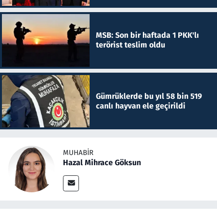
MSB: Son bir haftada 1 PKK'lı
terörist teslim oldu
Gümrüklerde bu yıl 58 bin 519
canlı hayvan ele geçirildi
MUHABIR
Hazal Mihrace Göksun