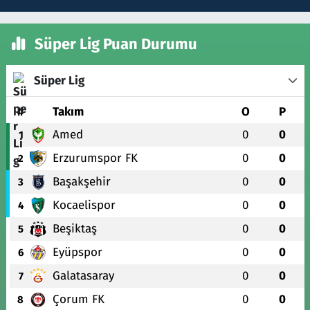
Süper Lig Puan Durumu
Süper Lig
#
Takım
O
P
Amed
0
0
1
Erzurumspor FK
0
0
2
Başakşehir
0
0
3
Kocaelispor
0
0
4
Beşiktaş
0
0
5
Eyüpspor
0
0
6
Galatasaray
0
0
7
Çorum FK
0
0
8