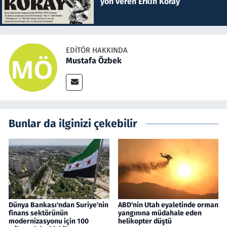
yön veren Erkin Koray
EDITÖR HAKKINDA
Mustafa Özbek
Bunlar da ilginizi çekebilir
Dünya Bankası'ndan Suriye'nin
ABD'nin Utah eyaletinde orman
finans sektörünün
yangınına müdahale eden
modernizasyonu için 100
helikopter düştü