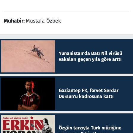
Muhabir:
Mustafa Özbek
Yunanistan'da Batı Nil virüsü
vakaları geçen yıla göre arttı
Gaziantep FK, forvet Serdar
Dursun'u kadrosuna kattı
Özgün tarzıyla Türk müziğine