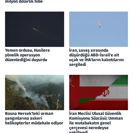
milyon dolarlık hibe
Yemen ordusu, Husilere
İran, savaş sırasında
yönelik operasyon
düşürdüğü ABD-İsrail'e ait
düzenlediğini duyurdu
uçak ve İHA'ların kalıntılarını
sergiledi
Bosna Hersek'teki orman
İran Meclisi Ulusal Güvenlik
yangınlarına askeri
Komisyonu Sözcüsü: Umman
helikopterler müdahale ediyor
ile mutabakatın genel
çerçevesi neredeyse
şekillendi