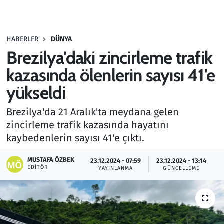
Gündem
HABERLER
DÜNYA
Haber
Brezilya'daki zincirleme trafik
Kültür Sanat
kazasında ölenlerin sayısı 41'e
yükseldi
Kurumsal Haberler
Brezilya'da 21 Aralık'ta meydana gelen
Lezzet Durağı
zincirleme trafik kazasında hayatını
kaybedenlerin sayısı 41'e çıktı.
Memur ve Kamu
MUSTAFA ÖZBEK
23.12.2024 - 07:59
23.12.2024 - 13:14
EDITÖR
YAYINLANMA
GÜNCELLEME
Otomobil
Oyun
Ramazan