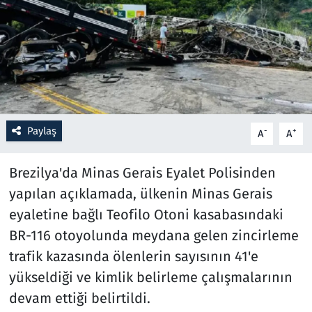
Resmi İlanlar
Rüya Tabirleri
Sağlık
Paylaş
-
+
A
A
Savunma Sanayi
Brezilya'da Minas Gerais Eyalet Polisinden
Seçim 2023
yapılan açıklamada, ülkenin Minas Gerais
Spor
eyaletine bağlı Teofilo Otoni kasabasındaki
BR-116 otoyolunda meydana gelen zincirleme
Teknoloji ve Bilim
trafik kazasında ölenlerin sayısının 41'e
yükseldiği ve kimlik belirleme çalışmalarının
Televizyon
devam ettiği belirtildi.