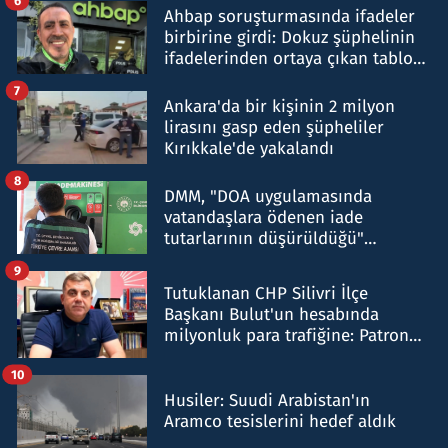
6
Ahbap soruşturmasında ifadeler
birbirine girdi: Dokuz şüphelinin
ifadelerinden ortaya çıkan tablo
şok etti
7
Ankara'da bir kişinin 2 milyon
lirasını gasp eden şüpheliler
Kırıkkale'de yakalandı
8
DMM, "DOA uygulamasında
vatandaşlara ödenen iade
tutarlarının düşürüldüğü"
iddiasını yalanladı
9
Tutuklanan CHP Silivri İlçe
Başkanı Bulut'un hesabında
milyonluk para trafiğine: Patron
talimat verdi, ben gönderdim
10
Husiler: Suudi Arabistan'ın
Aramco tesislerini hedef aldık