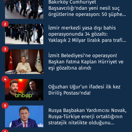
Bakırköy Cumhuriyet
Başsavcılığı'ndan yeni nesil suç
örgütlerine operasyon: 50 şüpheli
hakkında gözaltı kararı
2
İzmir merkezli yasa dışı bahis
operasyonunda 34 gözaltı:
Yaklaşık 2 Milyar liralık para trafiği
tespit edildi
3
İzmit Belediyesi'ne operasyon!
Başkan Fatma Kaplan Hürriyet ve
eşi gözaltına alındı
4
Oğuzhan Uğur’un ifadesi ilk kez
Diriliş Postası'nda!
5
Rusya Başbakan Yardımcısı Novak,
Rusya-Türkiye enerji ortaklığının
stratejik nitelikte olduğunu
belirtti