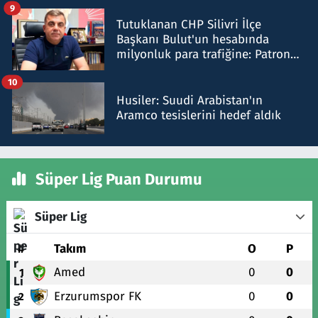
iddiasını yalanladı
9
Tutuklanan CHP Silivri İlçe
Başkanı Bulut'un hesabında
milyonluk para trafiğine: Patron
talimat verdi, ben gönderdim
10
Husiler: Suudi Arabistan'ın
Aramco tesislerini hedef aldık
Süper Lig Puan Durumu
Süper Lig
#
Takım
O
P
Amed
0
0
1
Erzurumspor FK
0
0
2