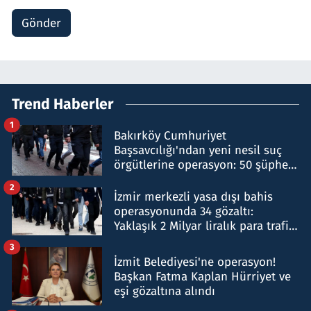
Gönder
Trend Haberler
1
Bakırköy Cumhuriyet
Başsavcılığı'ndan yeni nesil suç
örgütlerine operasyon: 50 şüpheli
hakkında gözaltı kararı
2
İzmir merkezli yasa dışı bahis
operasyonunda 34 gözaltı:
Yaklaşık 2 Milyar liralık para trafiği
tespit edildi
3
İzmit Belediyesi'ne operasyon!
Başkan Fatma Kaplan Hürriyet ve
eşi gözaltına alındı