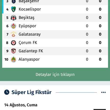
Başakşehir
0
0
3
Kocaelispor
0
0
4
Beşiktaş
0
0
5
Eyüpspor
0
0
6
Galatasaray
0
0
7
Çorum FK
0
0
8
Gaziantep FK
0
0
9
Alanyaspor
0
0
10
Detaylar için tıklayın
Süper Lig Fikstür
14 Ağustos, Cuma