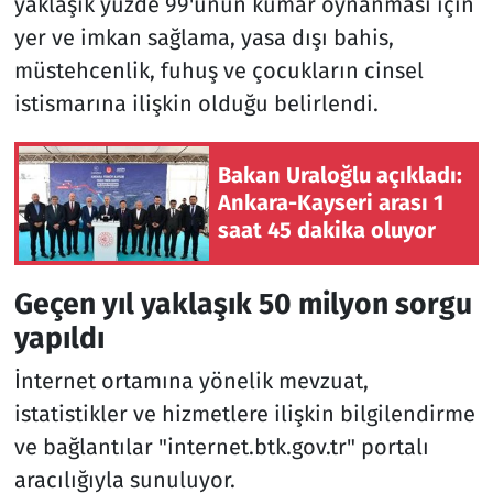
yaklaşık yüzde 99'unun kumar oynanması için
yer ve imkan sağlama, yasa dışı bahis,
müstehcenlik, fuhuş ve çocukların cinsel
istismarına ilişkin olduğu belirlendi.
Bakan Uraloğlu açıkladı:
Ankara-Kayseri arası 1
saat 45 dakika oluyor
Geçen yıl yaklaşık 50 milyon sorgu
yapıldı
İnternet ortamına yönelik mevzuat,
istatistikler ve hizmetlere ilişkin bilgilendirme
ve bağlantılar "internet.btk.gov.tr" portalı
aracılığıyla sunuluyor.