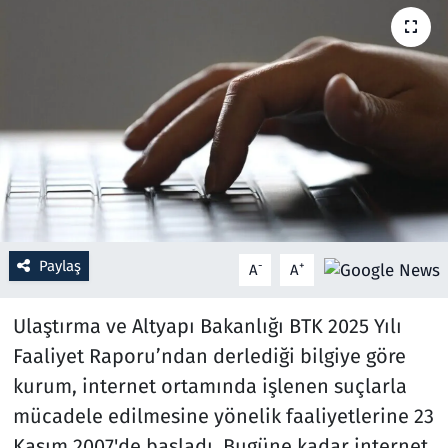
Resmi İlanlar
Rüya Tabirleri
Sağlık
Savunma Sanayi
Seçim 2023
Paylaş
-
+
A
A
Spor
Ulaştırma ve Altyapı Bakanlığı BTK 2025 Yılı
Teknoloji ve Bilim
Faaliyet Raporu’ndan derlediği bilgiye göre
kurum, internet ortamında işlenen suçlarla
Televizyon
mücadele edilmesine yönelik faaliyetlerine 23
Kasım 2007'de başladı. Bugüne kadar internet