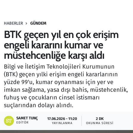
Gündem
HABERLER
GÜNDEM
Haber
BTK geçen yıl en çok erişim
Kültür Sanat
engeli kararını kumar ve
müstehcenliğe karşı aldı
Kurumsal Haberler
Bilgi ve İletişim Teknolojileri Kurumunun
Lezzet Durağı
(BTK) geçen yılki erişim engeli kararlarının
yüzde 99'u, kumar oynanması için yer ve
Memur ve Kamu
imkan sağlama, yasa dışı bahis, müstehcenlik,
fuhuş ve çocukların cinsel istismarı
Otomobil
suçlarından dolayı alındı.
Oyun
SAMET TUNÇ
17.06.2026 - 11:20
2 DK
EDITÖR
YAYINLANMA
OKUNMA SÜRESI
Ramazan