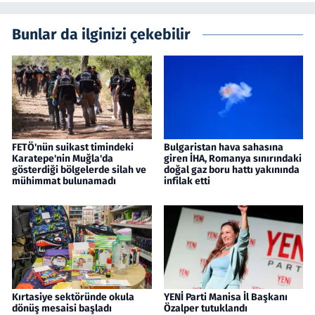
Bunlar da ilginizi çekebilir
FETÖ'nün suikast timindeki
Bulgaristan hava sahasına
Karatepe'nin Muğla'da
giren İHA, Romanya sınırındaki
gösterdiği bölgelerde silah ve
doğal gaz boru hattı yakınında
mühimmat bulunamadı
infilak etti
Kırtasiye sektöründe okula
YENİ Parti Manisa İl Başkanı
dönüş mesaisi başladı
Özalper tutuklandı