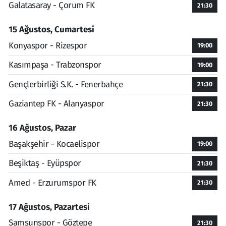
Galatasaray - Çorum FK
21:30
15 Ağustos, Cumartesi
Konyaspor - Rizespor
19:00
Kasımpaşa - Trabzonspor
19:00
Gençlerbirliği S.K. - Fenerbahçe
21:30
Gaziantep FK - Alanyaspor
21:30
16 Ağustos, Pazar
Başakşehir - Kocaelispor
19:00
Beşiktaş - Eyüpspor
21:30
Amed - Erzurumspor FK
21:30
17 Ağustos, Pazartesi
Samsunspor - Göztepe
21:30