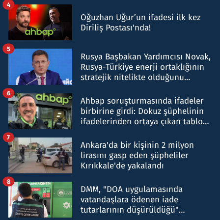
4
Oğuzhan Uğur’un ifadesi ilk kez
Diriliş Postası'nda!
5
Rusya Başbakan Yardımcısı Novak,
Rusya-Türkiye enerji ortaklığının
stratejik nitelikte olduğunu
belirtti
6
Ahbap soruşturmasında ifadeler
birbirine girdi: Dokuz şüphelinin
ifadelerinden ortaya çıkan tablo
şok etti
7
Ankara'da bir kişinin 2 milyon
lirasını gasp eden şüpheliler
Kırıkkale'de yakalandı
8
DMM, "DOA uygulamasında
vatandaşlara ödenen iade
tutarlarının düşürüldüğü"