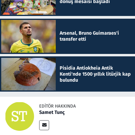
dönüş mesaisi başladı
Arsenal, Bruno Guimaraes'i
transfer etti
Pisidia Antiokheia Antik
Kenti'nde 1500 yıllık litürjik kap
bulundu
EDITÖR HAKKINDA
Samet Tunç