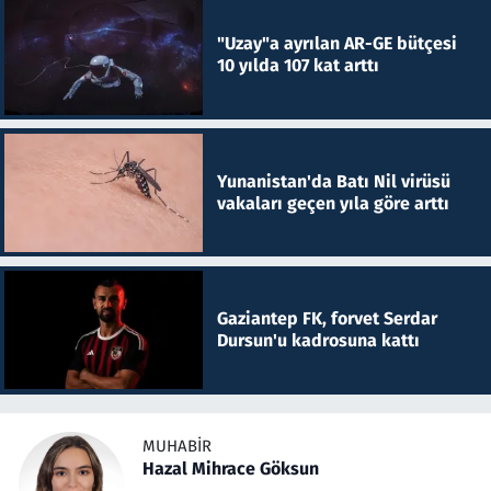
"Uzay"a ayrılan AR-GE bütçesi
10 yılda 107 kat arttı
Yunanistan'da Batı Nil virüsü
vakaları geçen yıla göre arttı
Gaziantep FK, forvet Serdar
Dursun'u kadrosuna kattı
MUHABIR
Hazal Mihrace Göksun