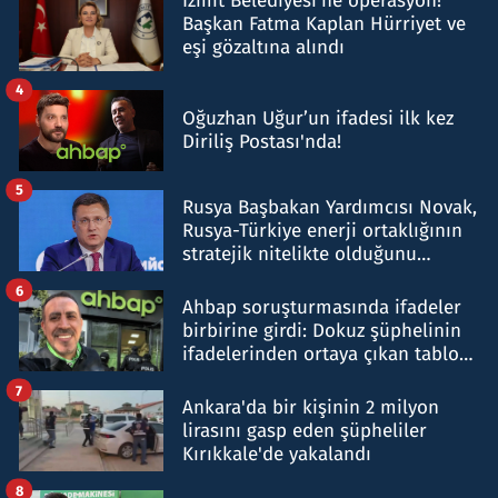
İzmit Belediyesi'ne operasyon!
Başkan Fatma Kaplan Hürriyet ve
eşi gözaltına alındı
4
Oğuzhan Uğur’un ifadesi ilk kez
Diriliş Postası'nda!
5
Rusya Başbakan Yardımcısı Novak,
Rusya-Türkiye enerji ortaklığının
stratejik nitelikte olduğunu
belirtti
6
Ahbap soruşturmasında ifadeler
birbirine girdi: Dokuz şüphelinin
ifadelerinden ortaya çıkan tablo
şok etti
7
Ankara'da bir kişinin 2 milyon
lirasını gasp eden şüpheliler
Kırıkkale'de yakalandı
8