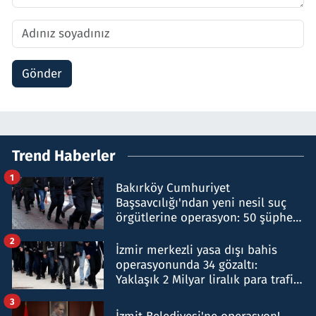
Gönder
Trend Haberler
1
Bakırköy Cumhuriyet
Başsavcılığı'ndan yeni nesil suç
örgütlerine operasyon: 50 şüpheli
hakkında gözaltı kararı
2
İzmir merkezli yasa dışı bahis
operasyonunda 34 gözaltı:
Yaklaşık 2 Milyar liralık para trafiği
tespit edildi
3