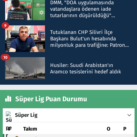
DMM, "DOA uygulamasında
vatandaşlara ödenen iade
tutarlarının düşürüldüğü"
iddiasını yalanladı
9
Tutuklanan CHP Silivri İlçe
Başkanı Bulut'un hesabında
milyonluk para trafiğine: Patron
talimat verdi, ben gönderdim
10
Husiler: Suudi Arabistan'ın
Aramco tesislerini hedef aldık
Süper Lig Puan Durumu
Süper Lig
#
Takım
O
P