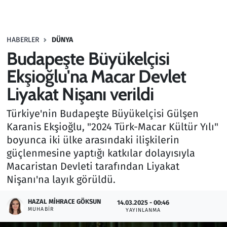
Gündem
HABERLER
DÜNYA
Haber
Budapeşte Büyükelçisi
Kültür Sanat
Ekşioğlu'na Macar Devlet
Liyakat Nişanı verildi
Kurumsal Haberler
Türkiye'nin Budapeşte Büyükelçisi Gülşen
Lezzet Durağı
Karanis Ekşioğlu, "2024 Türk-Macar Kültür Yılı"
boyunca iki ülke arasındaki ilişkilerin
Memur ve Kamu
güçlenmesine yaptığı katkılar dolayısıyla
Macaristan Devleti tarafından Liyakat
Otomobil
Nişanı'na layık görüldü.
Oyun
HAZAL MIHRACE GÖKSUN
14.03.2025 - 00:46
MUHABIR
YAYINLANMA
Ramazan