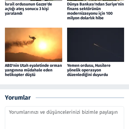
İsrail ordusunun Gazze'de
Dünya Bankası'ndan Suriye'nin
açtığı ateş sonucu 3 kişi
finans sektörünün
yaralandı
modernizasyonu için 100
milyon dolarlık hibe
ABD'nin Utah eyaletinde orman
Yemen ordusu, Husilere
yangınına müdahale eden
yönelik operasyon
helikopter düştü
düzenlediğini duyurdu
Yorumlar