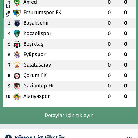
Amed
0
0
1
Erzurumspor FK
0
0
2
Başakşehir
0
0
3
Kocaelispor
0
0
4
Beşiktaş
0
0
5
Eyüpspor
0
0
6
Galatasaray
0
0
7
Çorum FK
0
0
8
Gaziantep FK
0
0
9
Alanyaspor
0
0
10
Detaylar için tıklayın
Süper Lig Fikstür