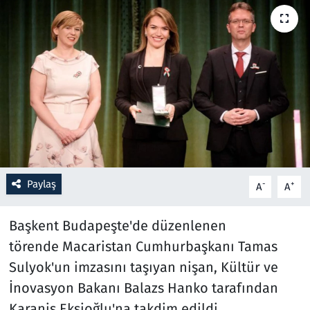
Resmi İlanlar
Rüya Tabirleri
Sağlık
Savunma Sanayi
Seçim 2023
Paylaş
-
+
A
A
Spor
Başkent Budapeşte'de düzenlenen
Teknoloji ve Bilim
törende Macaristan Cumhurbaşkanı Tamas
Sulyok'un imzasını taşıyan nişan, Kültür ve
Televizyon
İnovasyon Bakanı Balazs Hanko tarafından
Karanis Ekşioğlu'na takdim edildi.