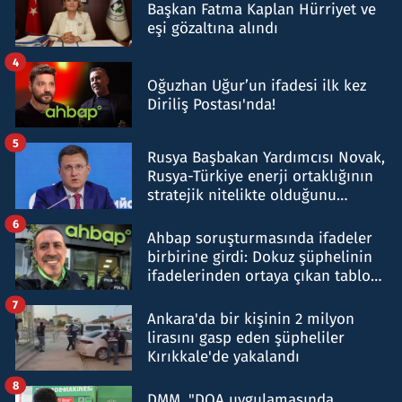
Başkan Fatma Kaplan Hürriyet ve
eşi gözaltına alındı
4
Oğuzhan Uğur’un ifadesi ilk kez
Diriliş Postası'nda!
5
Rusya Başbakan Yardımcısı Novak,
Rusya-Türkiye enerji ortaklığının
stratejik nitelikte olduğunu
belirtti
6
Ahbap soruşturmasında ifadeler
birbirine girdi: Dokuz şüphelinin
ifadelerinden ortaya çıkan tablo
şok etti
7
Ankara'da bir kişinin 2 milyon
lirasını gasp eden şüpheliler
Kırıkkale'de yakalandı
8
DMM, "DOA uygulamasında