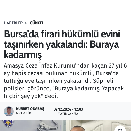
Gündem
HABERLER
GÜNCEL
Haber
Bursa'da firari hükümlü evini
Kültür Sanat
taşınırken yakalandı: Buraya
kadarmış
Kurumsal Haberler
Amasya Ceza İnfaz Kurumu'ndan kaçan 27 yıl 6
Lezzet Durağı
ay hapis cezası bulunan hükümlü, Bursa'da
tuttuğu eve taşınırken yakalandı. Şüpheli
Memur ve Kamu
polisleri görünce, "Buraya kadarmış. Yapacak
hiçbir şey yok" dedi.
Otomobil
NUSRET ODABAŞ
02.12.2024 - 12:03
MUHABIR
Oyun
YAYINLANMA
Ramazan