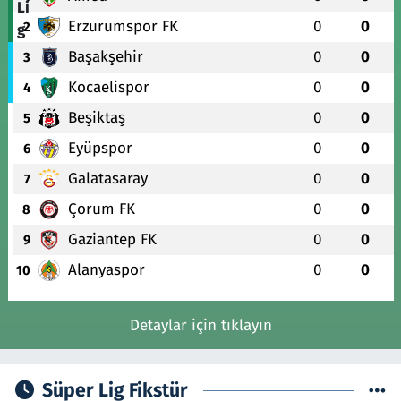
Erzurumspor FK
0
0
2
Başakşehir
0
0
3
Kocaelispor
0
0
4
Beşiktaş
0
0
5
Eyüpspor
0
0
6
Galatasaray
0
0
7
Çorum FK
0
0
8
Gaziantep FK
0
0
9
Alanyaspor
0
0
10
Detaylar için tıklayın
Süper Lig Fikstür