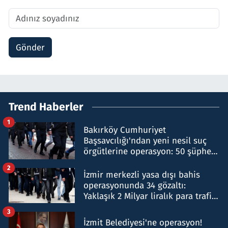
Gönder
Trend Haberler
1
Bakırköy Cumhuriyet
Başsavcılığı'ndan yeni nesil suç
örgütlerine operasyon: 50 şüpheli
hakkında gözaltı kararı
2
İzmir merkezli yasa dışı bahis
operasyonunda 34 gözaltı:
Yaklaşık 2 Milyar liralık para trafiği
tespit edildi
3
İzmit Belediyesi'ne operasyon!