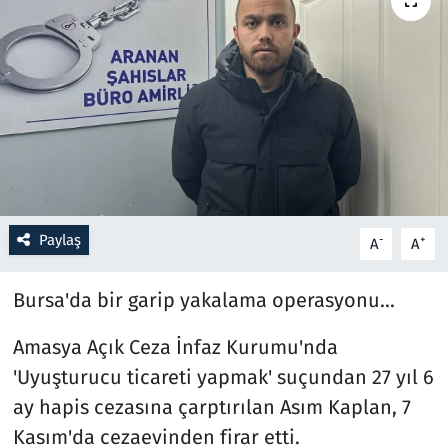
Resmi İlanlar
Rüya Tabirleri
Sağlık
Savunma Sanayi
Paylaş
-
+
A
A
Seçim 2023
Bursa'da bir garip yakalama operasyonu...
Spor
Amasya Açık Ceza İnfaz Kurumu'nda
Teknoloji ve Bilim
'Uyuşturucu ticareti yapmak' suçundan 27 yıl 6
Televizyon
ay hapis cezasına çarptırılan Asım Kaplan, 7
Kasım'da cezaevinden firar etti.