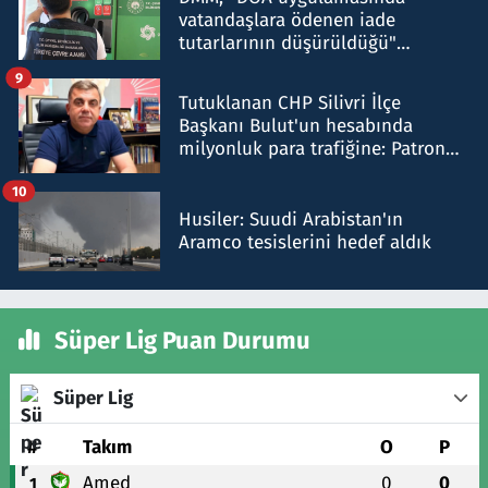
vatandaşlara ödenen iade
tutarlarının düşürüldüğü"
iddiasını yalanladı
9
Tutuklanan CHP Silivri İlçe
Başkanı Bulut'un hesabında
milyonluk para trafiğine: Patron
talimat verdi, ben gönderdim
10
Husiler: Suudi Arabistan'ın
Aramco tesislerini hedef aldık
Süper Lig Puan Durumu
Süper Lig
#
Takım
O
P
Amed
0
0
1