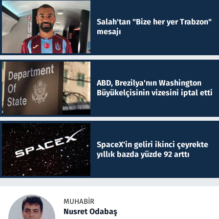
Salah'tan "Bize her yer Trabzon"
mesajı
ABD, Brezilya'nın Washington
Büyükelçisinin vizesini iptal etti
SpaceX'in geliri ikinci çeyrekte
yıllık bazda yüzde 92 arttı
MUHABIR
Nusret Odabaş