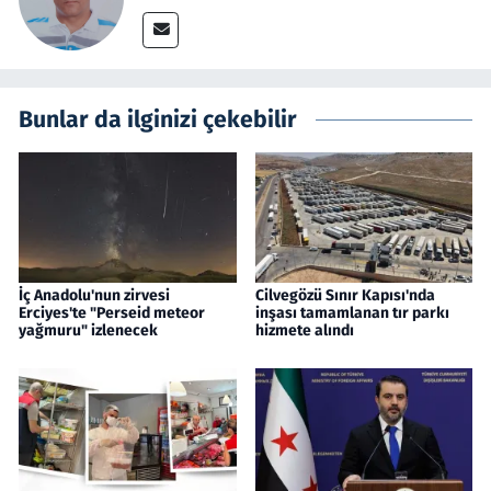
Bunlar da ilginizi çekebilir
İç Anadolu'nun zirvesi
Cilvegözü Sınır Kapısı'nda
Erciyes'te "Perseid meteor
inşası tamamlanan tır parkı
yağmuru" izlenecek
hizmete alındı