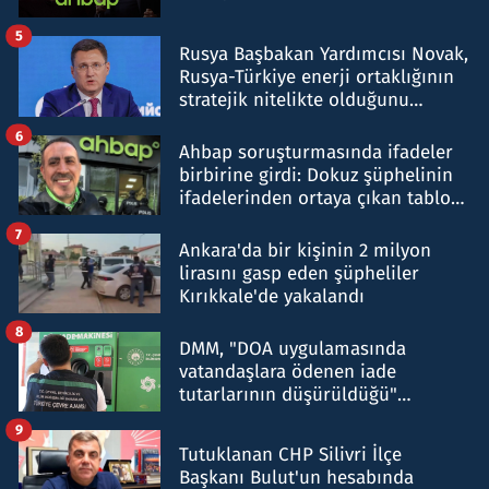
5
Rusya Başbakan Yardımcısı Novak,
Rusya-Türkiye enerji ortaklığının
stratejik nitelikte olduğunu
belirtti
6
Ahbap soruşturmasında ifadeler
birbirine girdi: Dokuz şüphelinin
ifadelerinden ortaya çıkan tablo
şok etti
7
Ankara'da bir kişinin 2 milyon
lirasını gasp eden şüpheliler
Kırıkkale'de yakalandı
8
DMM, "DOA uygulamasında
vatandaşlara ödenen iade
tutarlarının düşürüldüğü"
iddiasını yalanladı
9
Tutuklanan CHP Silivri İlçe
Başkanı Bulut'un hesabında