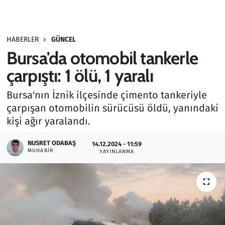
Gündem
HABERLER
GÜNCEL
Haber
Bursa'da otomobil tankerle
Kültür Sanat
çarpıştı: 1 ölü, 1 yaralı
Bursa'nın İznik ilçesinde çimento tankeriyle
Kurumsal Haberler
çarpışan otomobilin sürücüsü öldü, yanındaki
kişi ağır yaralandı.
Lezzet Durağı
NUSRET ODABAŞ
14.12.2024 - 11:59
Memur ve Kamu
MUHABIR
YAYINLANMA
Otomobil
Oyun
Ramazan