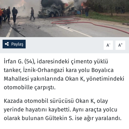
Resmi İlanlar
Rüya Tabirleri
Sağlık
Paylaş
-
+
A
A
Savunma Sanayi
İrfan G. (54), idaresindeki çimento yüklü
tanker, İznik-Orhangazi kara yolu Boyalıca
Seçim 2023
Mahallesi yakınlarında Okan K, yönetimindeki
otomobille çarpıştı.
Spor
Kazada otomobil sürücüsü Okan K, olay
Teknoloji ve Bilim
yerinde hayatını kaybetti. Aynı araçta yolcu
Televizyon
olarak bulunan Gültekin S. ise ağır yaralandı.