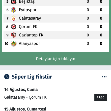
Beşiktaş
0
0
5
Eyüpspor
0
0
6
Galatasaray
0
0
7
Çorum FK
0
0
8
Gaziantep FK
0
0
9
Alanyaspor
0
0
10
Detaylar için tıklayın
Süper Lig Fikstür
14 Ağustos, Cuma
Galatasaray - Çorum FK
21:30
15 Ağustos, Cumartesi