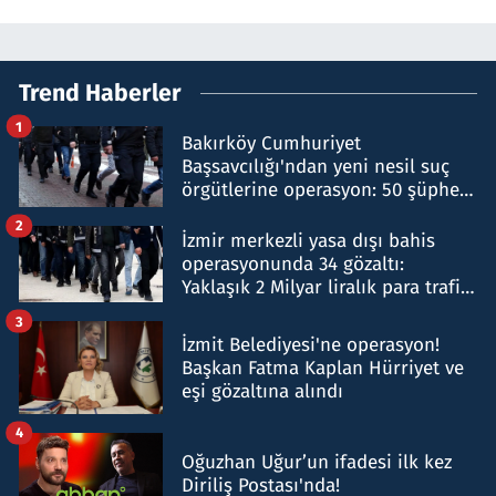
Trend Haberler
1
Bakırköy Cumhuriyet
Başsavcılığı'ndan yeni nesil suç
örgütlerine operasyon: 50 şüpheli
hakkında gözaltı kararı
2
İzmir merkezli yasa dışı bahis
operasyonunda 34 gözaltı:
Yaklaşık 2 Milyar liralık para trafiği
tespit edildi
3
İzmit Belediyesi'ne operasyon!
Başkan Fatma Kaplan Hürriyet ve
eşi gözaltına alındı
4
Oğuzhan Uğur’un ifadesi ilk kez
Diriliş Postası'nda!