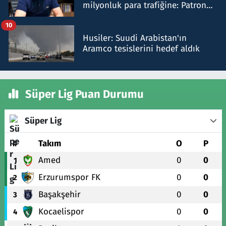
milyonluk para trafiğine: Patron
talimat verdi, ben gönderdim
10
Husiler: Suudi Arabistan'ın
Aramco tesislerini hedef aldık
Süper Lig Puan Durumu
Süper Lig
#
Takım
O
P
Amed
0
0
1
Erzurumspor FK
0
0
2
Başakşehir
0
0
3
Kocaelispor
0
0
4