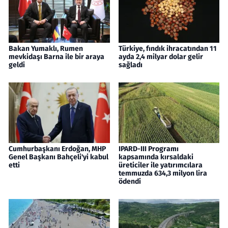
Bakan Yumaklı, Rumen
Türkiye, fındık ihracatından 11
mevkidaşı Barna ile bir araya
ayda 2,4 milyar dolar gelir
geldi
sağladı
Cumhurbaşkanı Erdoğan, MHP
IPARD-III Programı
Genel Başkanı Bahçeli'yi kabul
kapsamında kırsaldaki
etti
üreticiler ile yatırımcılara
temmuzda 634,3 milyon lira
ödendi