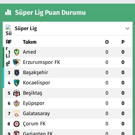
Süper Lig Puan Durumu
Süper Lig
#
Takım
O
P
Amed
0
0
1
Erzurumspor FK
0
0
2
Başakşehir
0
0
3
Kocaelispor
0
0
4
Beşiktaş
0
0
5
Eyüpspor
0
0
6
Galatasaray
0
0
7
Çorum FK
0
0
8
Gaziantep FK
0
0
9