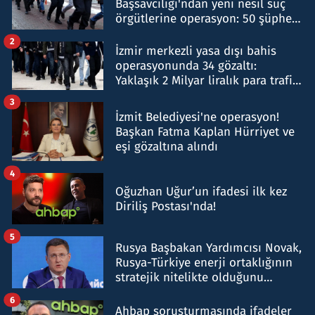
Başsavcılığı'ndan yeni nesil suç
örgütlerine operasyon: 50 şüpheli
hakkında gözaltı kararı
2
İzmir merkezli yasa dışı bahis
operasyonunda 34 gözaltı:
Yaklaşık 2 Milyar liralık para trafiği
tespit edildi
3
İzmit Belediyesi'ne operasyon!
Başkan Fatma Kaplan Hürriyet ve
eşi gözaltına alındı
4
Oğuzhan Uğur’un ifadesi ilk kez
Diriliş Postası'nda!
5
Rusya Başbakan Yardımcısı Novak,
Rusya-Türkiye enerji ortaklığının
stratejik nitelikte olduğunu
belirtti
6
Ahbap soruşturmasında ifadeler