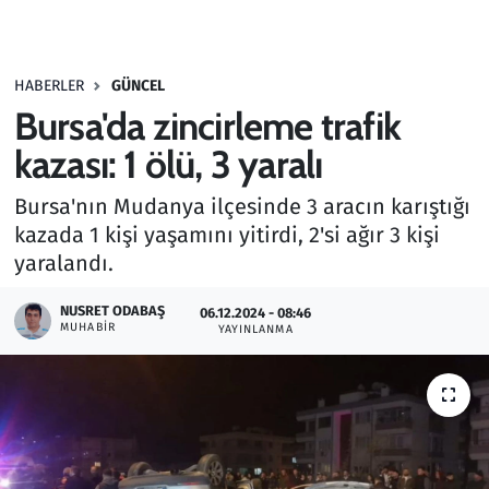
Gündem
HABERLER
GÜNCEL
Haber
Bursa'da zincirleme trafik
Kültür Sanat
kazası: 1 ölü, 3 yaralı
Bursa'nın Mudanya ilçesinde 3 aracın karıştığı
Kurumsal Haberler
kazada 1 kişi yaşamını yitirdi, 2'si ağır 3 kişi
yaralandı.
Lezzet Durağı
NUSRET ODABAŞ
06.12.2024 - 08:46
Memur ve Kamu
MUHABIR
YAYINLANMA
Otomobil
Oyun
Ramazan