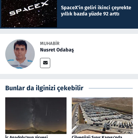
SpaceX'in geliri ikinci çeyrekte
yıllık bazda yüzde 92 arttı
MUHABIR
Nusret Odabaş
Bunlar da ilginizi çekebilir
İç Anadolu'nun zirvesi
Cilvegözü Sınır Kapısı'nda