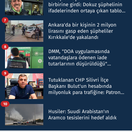
birbirine girdi: Dokuz şüphelinin
ifadelerinden ortaya çıkan tablo
şok etti
7
Ankara'da bir kişinin 2 milyon
lirasını gasp eden şüpheliler
Kırıkkale'de yakalandı
8
DMM, "DOA uygulamasında
vatandaşlara ödenen iade
tutarlarının düşürüldüğü"
iddiasını yalanladı
9
Tutuklanan CHP Silivri İlçe
Başkanı Bulut'un hesabında
milyonluk para trafiğine: Patron
talimat verdi, ben gönderdim
10
Husiler: Suudi Arabistan'ın
Aramco tesislerini hedef aldık