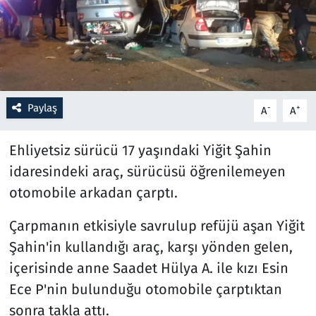
Resmi İlanlar
Rüya Tabirleri
Sağlık
Paylaş
-
+
A
A
Savunma Sanayi
Ehliyetsiz sürücü 17 yaşındaki Yiğit Şahin
idaresindeki araç, sürücüsü öğrenilemeyen
Seçim 2023
otomobile arkadan çarptı.
Spor
Çarpmanın etkisiyle savrulup refüjü aşan Yiğit
Şahin'in kullandığı araç, karşı yönden gelen,
Teknoloji ve Bilim
içerisinde anne Saadet Hülya A. ile kızı Esin
Televizyon
Ece P'nin bulunduğu otomobile çarptıktan
sonra takla attı.