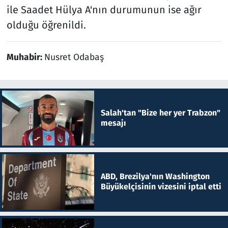
ile Saadet Hülya A'nın durumunun ise ağır
olduğu öğrenildi.
Muhabir:
Nusret Odabaş
Salah'tan "Bize her yer Trabzon"
mesajı
ABD, Brezilya'nın Washington
Büyükelçisinin vizesini iptal etti