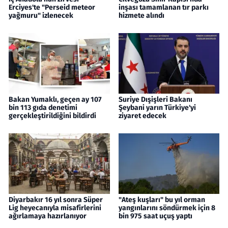
Erciyes'te "Perseid meteor
inşası tamamlanan tır parkı
yağmuru" izlenecek
hizmete alındı
Bakan Yumaklı, geçen ay 107
Suriye Dışişleri Bakanı
bin 113 gıda denetimi
Şeybani yarın Türkiye'yi
gerçekleştirildiğini bildirdi
ziyaret edecek
Diyarbakır 16 yıl sonra Süper
"Ateş kuşları" bu yıl orman
Lig heyecanıyla misafirlerini
yangınlarını söndürmek için 8
ağırlamaya hazırlanıyor
bin 975 saat uçuş yaptı