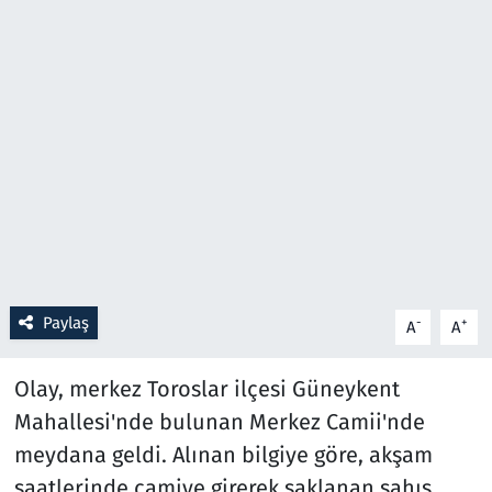
Resmi İlanlar
Rüya Tabirleri
Sağlık
Savunma Sanayi
Seçim 2023
Paylaş
-
+
A
A
Spor
Olay, merkez Toroslar ilçesi Güneykent
Teknoloji ve Bilim
Mahallesi'nde bulunan Merkez Camii'nde
Televizyon
meydana geldi. Alınan bilgiye göre, akşam
saatlerinde camiye girerek saklanan şahıs,