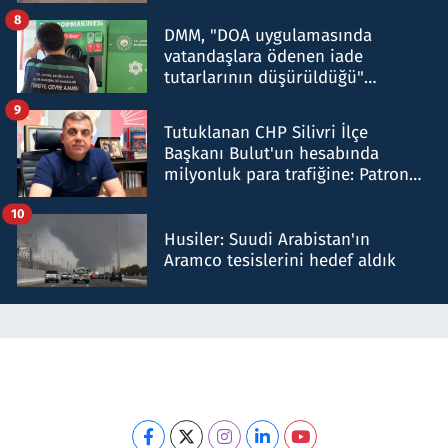
8
DMM, "DOA uygulamasında
vatandaşlara ödenen iade
tutarlarının düşürüldüğü"
iddiasını yalanladı
9
Tutuklanan CHP Silivri İlçe
Başkanı Bulut'un hesabında
milyonluk para trafiğine: Patron
talimat verdi, ben gönderdim
10
Husiler: Suudi Arabistan'ın
Aramco tesislerini hedef aldık