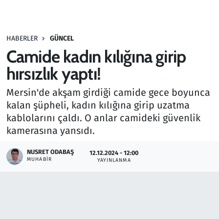
Gündem
HABERLER
GÜNCEL
Haber
Camide kadın kılığına girip
Kültür Sanat
hırsızlık yaptı!
Mersin'de akşam girdiği camide gece boyunca
Kurumsal Haberler
kalan şüpheli, kadın kılığına girip uzatma
kablolarını çaldı. O anlar camideki güvenlik
Lezzet Durağı
kamerasına yansıdı.
Memur ve Kamu
NUSRET ODABAŞ
12.12.2024 - 12:00
MUHABIR
YAYINLANMA
Otomobil
Oyun
Ramazan