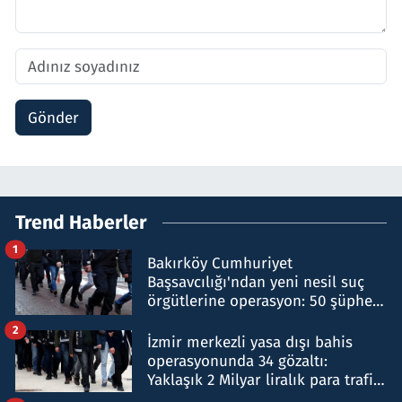
Gönder
Trend Haberler
1
Bakırköy Cumhuriyet
Başsavcılığı'ndan yeni nesil suç
örgütlerine operasyon: 50 şüpheli
hakkında gözaltı kararı
2
İzmir merkezli yasa dışı bahis
operasyonunda 34 gözaltı:
Yaklaşık 2 Milyar liralık para trafiği
tespit edildi