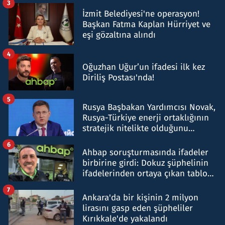
3
İzmit Belediyesi'ne operasyon!
Başkan Fatma Kaplan Hürriyet ve
eşi gözaltına alındı
4
Oğuzhan Uğur’un ifadesi ilk kez
Diriliş Postası'nda!
5
Rusya Başbakan Yardımcısı Novak,
Rusya-Türkiye enerji ortaklığının
stratejik nitelikte olduğunu
belirtti
6
Ahbap soruşturmasında ifadeler
birbirine girdi: Dokuz şüphelinin
ifadelerinden ortaya çıkan tablo
şok etti
7
Ankara'da bir kişinin 2 milyon
lirasını gasp eden şüpheliler
Kırıkkale'de yakalandı