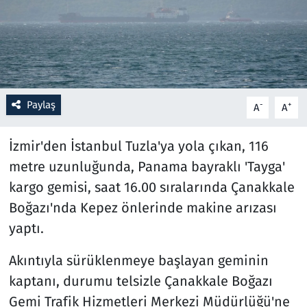
Resmi İlanlar
Rüya Tabirleri
Sağlık
Paylaş
-
+
A
A
Savunma Sanayi
İzmir'den İstanbul Tuzla'ya yola çıkan, 116
metre uzunluğunda, Panama bayraklı 'Tayga'
Seçim 2023
kargo gemisi, saat 16.00 sıralarında Çanakkale
Boğazı'nda Kepez önlerinde makine arızası
Spor
yaptı.
Teknoloji ve Bilim
Akıntıyla sürüklenmeye başlayan geminin
Televizyon
kaptanı, durumu telsizle Çanakkale Boğazı
Gemi Trafik Hizmetleri Merkezi Müdürlüğü'ne