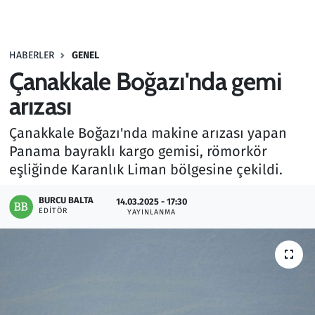
Gündem
HABERLER
GENEL
Haber
Çanakkale Boğazı'nda gemi
Kültür Sanat
arızası
Çanakkale Boğazı'nda makine arızası yapan
Kurumsal Haberler
Panama bayraklı kargo gemisi, römorkör
eşliğinde Karanlık Liman bölgesine çekildi.
Lezzet Durağı
BURCU BALTA
14.03.2025 - 17:30
Memur ve Kamu
EDITÖR
YAYINLANMA
Otomobil
Oyun
Ramazan