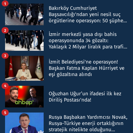
1
Bakırköy Cumhuriyet
Başsavcılığı'ndan yeni nesil suç
örgütlerine operasyon: 50 şüpheli
hakkında gözaltı kararı
2
İzmir merkezli yasa dışı bahis
operasyonunda 34 gözaltı:
Yaklaşık 2 Milyar liralık para trafiği
tespit edildi
3
İzmit Belediyesi'ne operasyon!
Başkan Fatma Kaplan Hürriyet ve
eşi gözaltına alındı
4
Oğuzhan Uğur’un ifadesi ilk kez
Diriliş Postası'nda!
5
Rusya Başbakan Yardımcısı Novak,
Rusya-Türkiye enerji ortaklığının
stratejik nitelikte olduğunu