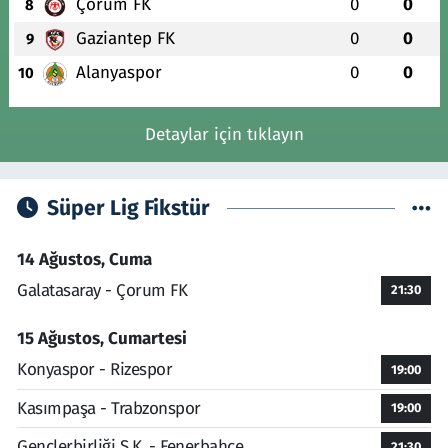
Çorum FK
0
0
8
Gaziantep FK
0
0
9
Alanyaspor
0
0
10
Detaylar için tıklayın
Süper Lig Fikstür
14 Ağustos, Cuma
Galatasaray - Çorum FK
21:30
15 Ağustos, Cumartesi
Konyaspor - Rizespor
19:00
Kasımpaşa - Trabzonspor
19:00
Gençlerbirliği S.K. - Fenerbahçe
21:30