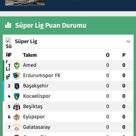
Süper Lig Puan Durumu
Süper Lig
#
Takım
O
P
Amed
0
0
1
Erzurumspor FK
0
0
2
Başakşehir
0
0
3
Kocaelispor
0
0
4
Beşiktaş
0
0
5
Eyüpspor
0
0
6
Galatasaray
0
0
7