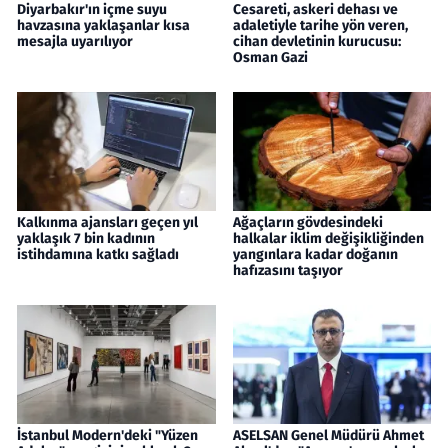
Diyarbakır'ın içme suyu
Cesareti, askeri dehası ve
havzasına yaklaşanlar kısa
adaletiyle tarihe yön veren,
mesajla uyarılıyor
cihan devletinin kurucusu:
Osman Gazi
Kalkınma ajansları geçen yıl
Ağaçların gövdesindeki
yaklaşık 7 bin kadının
halkalar iklim değişikliğinden
istihdamına katkı sağladı
yangınlara kadar doğanın
hafızasını taşıyor
İstanbul Modern'deki "Yüzen
ASELSAN Genel Müdürü Ahmet