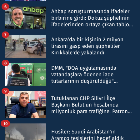
belirtti
6
Ahbap soruşturmasında ifadeler
birbirine girdi: Dokuz şüphelinin
ifadelerinden ortaya çıkan tablo
şok etti
7
Ankara'da bir kişinin 2 milyon
lirasını gasp eden şüpheliler
Kırıkkale'de yakalandı
8
DMM, "DOA uygulamasında
vatandaşlara ödenen iade
tutarlarının düşürüldüğü"
iddiasını yalanladı
9
Tutuklanan CHP Silivri İlçe
Başkanı Bulut'un hesabında
milyonluk para trafiğine: Patron
talimat verdi, ben gönderdim
10
Husiler: Suudi Arabistan'ın
Aramco tesislerini hedef aldık