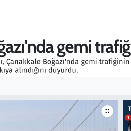
zı'nda gemi trafiği
ı, Çanakkale Boğazı'nda gemi trafiğinin k
skıya alındığını duyurdu.
1