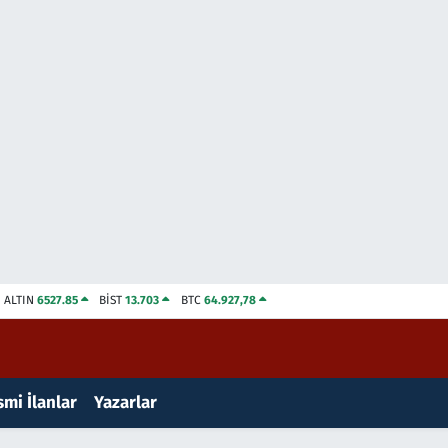
ALTIN
6527.85
BİST
13.703
BTC
64.927,78
mi İlanlar
Yazarlar