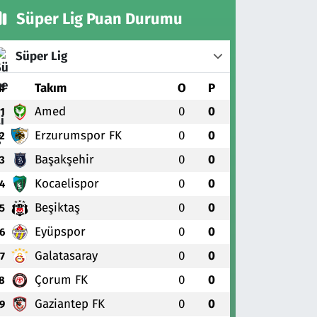
Süper Lig Puan Durumu
Süper Lig
#
Takım
O
P
Amed
0
0
1
Erzurumspor FK
0
0
2
Başakşehir
0
0
3
Kocaelispor
0
0
4
Beşiktaş
0
0
5
Eyüpspor
0
0
6
Galatasaray
0
0
7
Çorum FK
0
0
8
Gaziantep FK
0
0
9