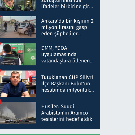
soruşturmasında
ifadeler birbirine girdi:
Dokuz şüphelinin
ifadelerinden ortaya
Ankara'da bir kişinin 2
çıkan tablo şok etti
milyon lirasını gasp
eden şüpheliler
Kırıkkale'de yakalandı
DMM, "DOA
uygulamasında
vatandaşlara ödenen
iade tutarlarının
düşürüldüğü" iddiasını
Tutuklanan CHP Silivri
yalanladı
İlçe Başkanı Bulut'un
hesabında milyonluk
para trafiğine: Patron
talimat verdi, ben
Husiler: Suudi
gönderdim
Arabistan'ın Aramco
tesislerini hedef aldık