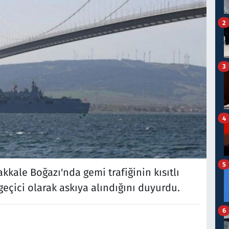
2
3
4
5
kkale Boğazı'nda gemi trafiğinin kısıtlı
geçici olarak askıya alındığını duyurdu.
6