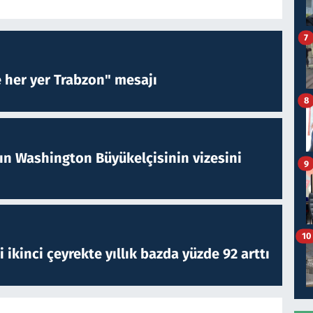
7
e her yer Trabzon" mesajı
8
nın Washington Büyükelçisinin vizesini
9
10
i ikinci çeyrekte yıllık bazda yüzde 92 arttı