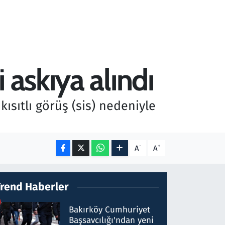
 askıya alındı
ısıtlı görüş (sis) nedeniyle
-
+
A
A
Trend Haberler
Bakırköy Cumhuriyet
Başsavcılığı'ndan yeni