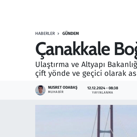
Resmi İlanlar
Rüya Tabirleri
HABERLER
GÜNDEM
Çanakkale Boğa
Sağlık
Savunma Sanayi
Ulaştırma ve Altyapı Bakanlığ
çift yönde ve geçici olarak a
Seçim 2023
NUSRET ODABAŞ
12.12.2024 - 08:38
Spor
MUHABIR
YAYINLANMA
Teknoloji ve Bilim
Televizyon