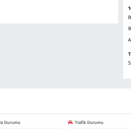
1
B
B
A
1
S
va Durumu
Trafik Durumu