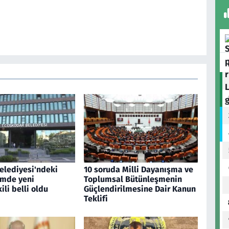
elediyesi'ndeki
10 soruda Milli Dayanışma ve
imde yeni
Toplumsal Bütünleşmenin
li belli oldu
Güçlendirilmesine Dair Kanun
Teklifi