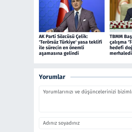
AK Parti Sözcüsü Çelik:
TBMM Başk
'Terörsüz Türkiye' yasa teklifi
çalışma 'T
ile sürecin en önemli
hedefi do
aşamasına gelindi
merhaledi
Yorumlar