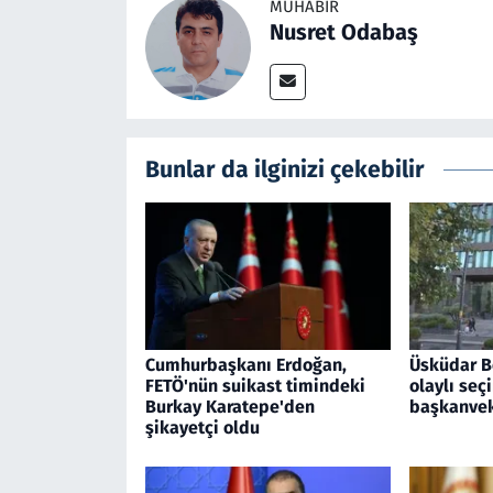
MUHABIR
Nusret Odabaş
Bunlar da ilginizi çekebilir
Cumhurbaşkanı Erdoğan,
Üsküdar B
FETÖ'nün suikast timindeki
olaylı seç
Burkay Karatepe'den
başkanveki
şikayetçi oldu