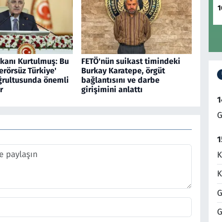
1
anı Kurtulmuş: Bu
FETÖ'nün suikast timindeki
erörsüz Türkiye'
Burkay Karatepe, örgüt
ğrultusunda önemli
bağlantısını ve darbe
r
girişimini anlattı
1
G
1
K
K
G
G