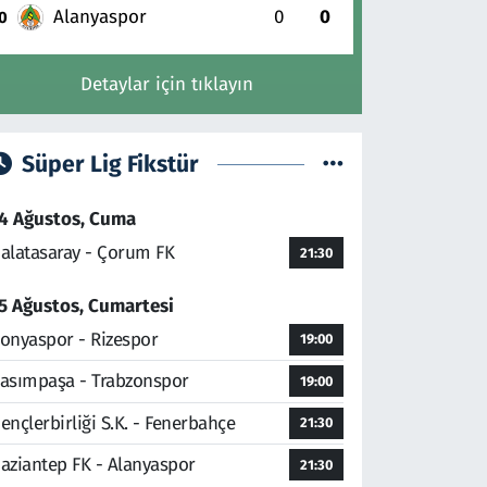
Alanyaspor
0
0
0
Detaylar için tıklayın
Süper Lig Fikstür
4 Ağustos, Cuma
alatasaray - Çorum FK
21:30
5 Ağustos, Cumartesi
onyaspor - Rizespor
19:00
asımpaşa - Trabzonspor
19:00
ençlerbirliği S.K. - Fenerbahçe
21:30
aziantep FK - Alanyaspor
21:30