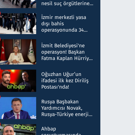
nesil suç örgütlerine
operasyon: 50 şüpheli
hakkında gözaltı kararı
İzmir merkezli yasa
dışı bahis
operasyonunda 34
gözaltı: Yaklaşık 2
Milyar liralık para
İzmit Belediyesi'ne
trafiği tespit edildi
operasyon! Başkan
Fatma Kaplan Hürriyet
ve eşi gözaltına alındı
Oğuzhan Uğur’un
ifadesi ilk kez Diriliş
Postası'nda!
Rusya Başbakan
Yardımcısı Novak,
Rusya-Türkiye enerji
ortaklığının stratejik
nitelikte olduğunu
Ahbap
belirtti