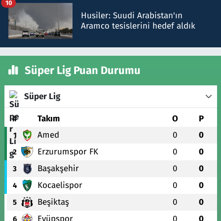
10
Husiler: Suudi Arabistan'ın
Aramco tesislerini hedef aldık
Süper Lig Puan Durumu
Süper Lig
#
Takım
O
P
Amed
0
0
1
Erzurumspor FK
0
0
2
Başakşehir
0
0
3
Kocaelispor
0
0
4
Beşiktaş
0
0
5
Eyüpspor
0
0
6