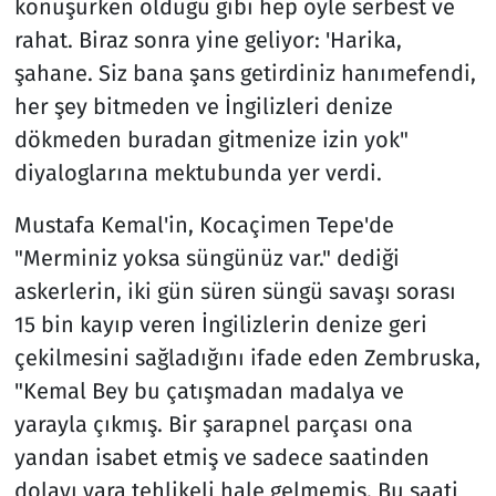
konuşurken olduğu gibi hep öyle serbest ve
rahat. Biraz sonra yine geliyor: 'Harika,
şahane. Siz bana şans getirdiniz hanımefendi,
her şey bitmeden ve İngilizleri denize
dökmeden buradan gitmenize izin yok"
diyaloglarına mektubunda yer verdi.
Mustafa Kemal'in, Kocaçimen Tepe'de
"Merminiz yoksa süngünüz var." dediği
askerlerin, iki gün süren süngü savaşı sorası
15 bin kayıp veren İngilizlerin denize geri
çekilmesini sağladığını ifade eden Zembruska,
"Kemal Bey bu çatışmadan madalya ve
yarayla çıkmış. Bir şarapnel parçası ona
yandan isabet etmiş ve sadece saatinden
dolayı yara tehlikeli hale gelmemiş. Bu saati