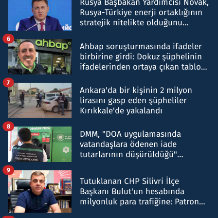
Rusya Başbakan Yardımcısı Novak,
Rusya-Türkiye enerji ortaklığının
stratejik nitelikte olduğunu
belirtti
6
Ahbap soruşturmasında ifadeler
birbirine girdi: Dokuz şüphelinin
ifadelerinden ortaya çıkan tablo
şok etti
7
Ankara'da bir kişinin 2 milyon
lirasını gasp eden şüpheliler
Kırıkkale'de yakalandı
8
DMM, "DOA uygulamasında
vatandaşlara ödenen iade
tutarlarının düşürüldüğü"
iddiasını yalanladı
9
Tutuklanan CHP Silivri İlçe
Başkanı Bulut'un hesabında
milyonluk para trafiğine: Patron
talimat verdi, ben gönderdim