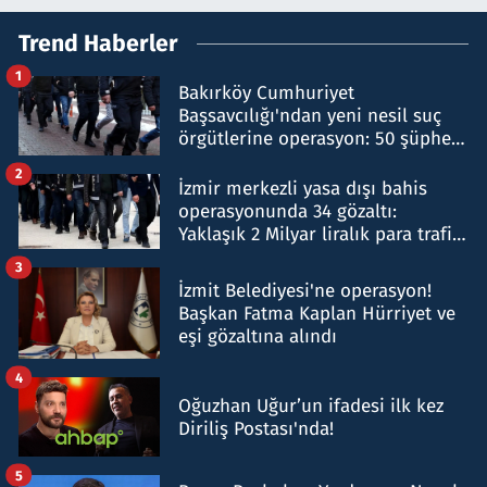
Trend Haberler
1
Bakırköy Cumhuriyet
Başsavcılığı'ndan yeni nesil suç
örgütlerine operasyon: 50 şüpheli
hakkında gözaltı kararı
2
İzmir merkezli yasa dışı bahis
operasyonunda 34 gözaltı:
Yaklaşık 2 Milyar liralık para trafiği
tespit edildi
3
İzmit Belediyesi'ne operasyon!
Başkan Fatma Kaplan Hürriyet ve
eşi gözaltına alındı
4
Oğuzhan Uğur’un ifadesi ilk kez
Diriliş Postası'nda!
5