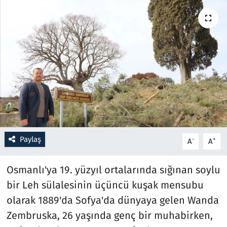
Resmi İlanlar
Rüya Tabirleri
Sağlık
Savunma Sanayi
Seçim 2023
Paylaş
-
+
A
A
Spor
Osmanlı'ya 19. yüzyıl ortalarında sığınan soylu
Teknoloji ve Bilim
bir Leh sülalesinin üçüncü kuşak mensubu
olarak 1889'da Sofya'da dünyaya gelen Wanda
Televizyon
Zembruska, 26 yaşında genç bir muhabirken,