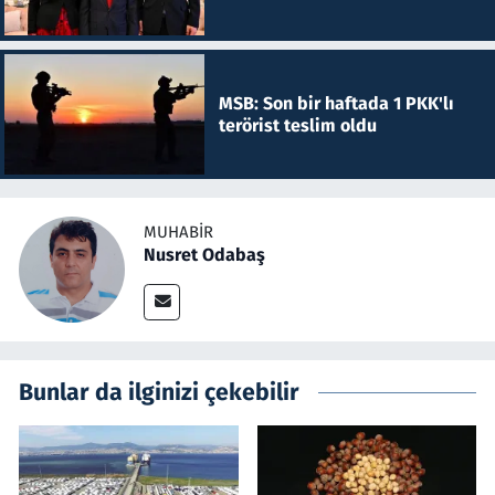
MSB: Son bir haftada 1 PKK'lı
terörist teslim oldu
MUHABIR
Nusret Odabaş
Bunlar da ilginizi çekebilir