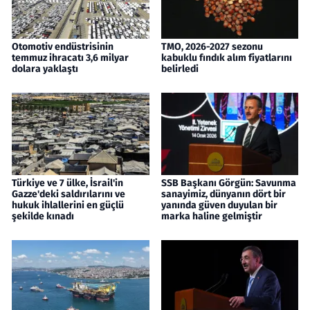
Otomotiv endüstrisinin
TMO, 2026-2027 sezonu
temmuz ihracatı 3,6 milyar
kabuklu fındık alım fiyatlarını
dolara yaklaştı
belirledi
Türkiye ve 7 ülke, İsrail'in
SSB Başkanı Görgün: Savunma
Gazze'deki saldırılarını ve
sanayimiz, dünyanın dört bir
hukuk ihlallerini en güçlü
yanında güven duyulan bir
şekilde kınadı
marka haline gelmiştir