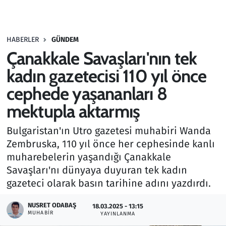
Gündem
HABERLER
GÜNDEM
Haber
Çanakkale Savaşları'nın tek
Kültür Sanat
kadın gazetecisi 110 yıl önce
cephede yaşananları 8
Kurumsal Haberler
mektupla aktarmış
Lezzet Durağı
Bulgaristan'ın Utro gazetesi muhabiri Wanda
Zembruska, 110 yıl önce her cephesinde kanlı
Memur ve Kamu
muharebelerin yaşandığı Çanakkale
Savaşları'nı dünyaya duyuran tek kadın
Otomobil
gazeteci olarak basın tarihine adını yazdırdı.
Oyun
NUSRET ODABAŞ
18.03.2025 - 13:15
MUHABIR
YAYINLANMA
Ramazan