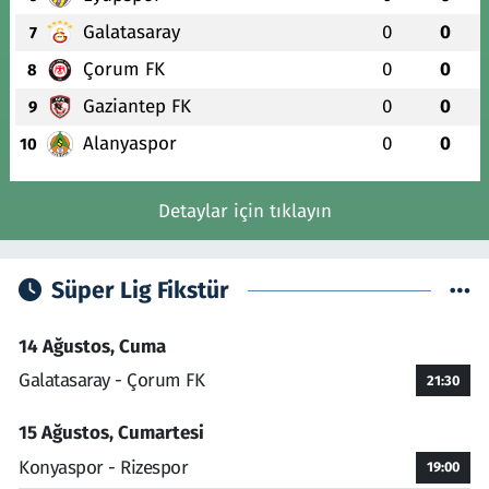
Galatasaray
0
0
7
Çorum FK
0
0
8
Gaziantep FK
0
0
9
Alanyaspor
0
0
10
Detaylar için tıklayın
Süper Lig Fikstür
14 Ağustos, Cuma
Galatasaray - Çorum FK
21:30
15 Ağustos, Cumartesi
Konyaspor - Rizespor
19:00