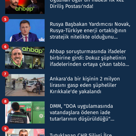
Diriliş Postası'nda!
5
Rusya Başbakan Yardımcısı Novak,
Rusya-Türkiye enerji ortaklığının
stratejik nitelikte olduğunu
belirtti
6
Ahbap soruşturmasında ifadeler
birbirine girdi: Dokuz şüphelinin
ifadelerinden ortaya çıkan tablo
şok etti
7
Ankara'da bir kişinin 2 milyon
lirasını gasp eden şüpheliler
Kırıkkale'de yakalandı
8
DMM, "DOA uygulamasında
vatandaşlara ödenen iade
tutarlarının düşürüldüğü"
iddiasını yalanladı
9
Tutuklanan CHP Silivri İlçe