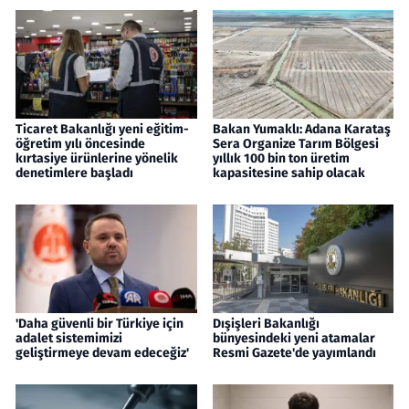
Ticaret Bakanlığı yeni eğitim-
Bakan Yumaklı: Adana Karataş
öğretim yılı öncesinde
Sera Organize Tarım Bölgesi
kırtasiye ürünlerine yönelik
yıllık 100 bin ton üretim
denetimlere başladı
kapasitesine sahip olacak
'Daha güvenli bir Türkiye için
Dışişleri Bakanlığı
adalet sistemimizi
bünyesindeki yeni atamalar
geliştirmeye devam edeceğiz'
Resmi Gazete'de yayımlandı