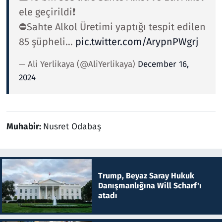
ele geçirildi❗️
⛔️Sahte Alkol Üretimi yaptığı tespit edilen
85 şüpheli…
pic.twitter.com/ArypnPWgrj
— Ali Yerlikaya (@AliYerlikaya)
December 16,
2024
Muhabir:
Nusret Odabaş
Trump, Beyaz Saray Hukuk
Danışmanlığına Will Scharf'ı
atadı