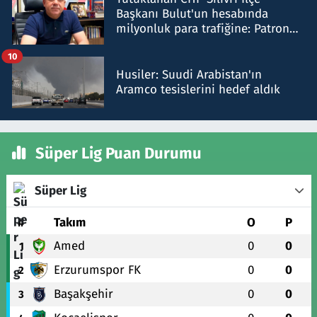
Başkanı Bulut'un hesabında
milyonluk para trafiğine: Patron
talimat verdi, ben gönderdim
10
Husiler: Suudi Arabistan'ın
Aramco tesislerini hedef aldık
Süper Lig Puan Durumu
Süper Lig
#
Takım
O
P
Amed
0
0
1
Erzurumspor FK
0
0
2
Başakşehir
0
0
3