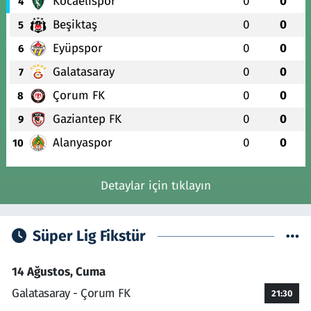
Kocaelispor
0
0
4
Beşiktaş
0
0
5
Eyüpspor
0
0
6
Galatasaray
0
0
7
Çorum FK
0
0
8
Gaziantep FK
0
0
9
Alanyaspor
0
0
10
Detaylar için tıklayın
Süper Lig Fikstür
14 Ağustos, Cuma
Galatasaray - Çorum FK
21:30