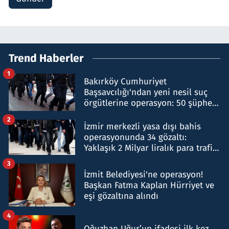
Trend Haberler
1
Bakırköy Cumhuriyet
Başsavcılığı'ndan yeni nesil suç
örgütlerine operasyon: 50 şüpheli
hakkında gözaltı kararı
2
İzmir merkezli yasa dışı bahis
operasyonunda 34 gözaltı:
Yaklaşık 2 Milyar liralık para trafiği
tespit edildi
3
İzmit Belediyesi'ne operasyon!
Başkan Fatma Kaplan Hürriyet ve
eşi gözaltına alındı
4
Oğuzhan Uğur’un ifadesi ilk kez