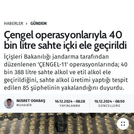
Gündem
HABERLER
GÜNDEM
Haber
Çengel operasyonlarıyla 40
Kültür Sanat
bin litre sahte içki ele geçirildi
İçişleri Bakanılığı jandarma tarafından
Kurumsal Haberler
düzenlenen 'ÇENGEL-11' operasyonlarında; 40
bin 388 litre sahte alkol ve etil alkol ele
Lezzet Durağı
geçirildiğini, sahte alkol üretimi yaptığı tespit
Memur ve Kamu
edilen 85 şüphelinin yakalandığını duyurdu.
NUSRET ODABAŞ
Otomobil
16.12.2024 - 08:28
16.12.2024 - 08:50
MUHABIR
YAYINLANMA
GÜNCELLEME
Oyun
Ramazan