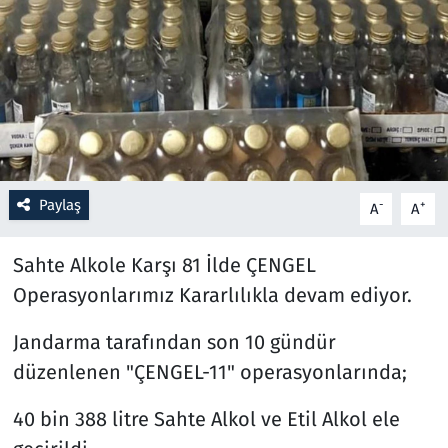
Resmi İlanlar
Rüya Tabirleri
Sağlık
Savunma Sanayi
Paylaş
-
+
A
A
Seçim 2023
Sahte Alkole Karşı 81 İlde ÇENGEL
Operasyonlarımız Kararlılıkla devam ediyor.
Spor
Jandarma tarafından son 10 gündür
Teknoloji ve Bilim
düzenlenen "ÇENGEL-11" operasyonlarında;
Televizyon
40 bin 388 litre Sahte Alkol ve Etil Alkol ele