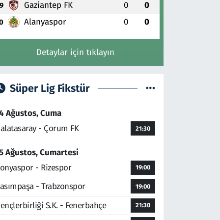
Gaziantep FK
0
0
9
Alanyaspor
0
0
0
Detaylar için tıklayın
Süper Lig Fikstür
4 Ağustos, Cuma
alatasaray - Çorum FK
21:30
5 Ağustos, Cumartesi
onyaspor - Rizespor
19:00
asımpaşa - Trabzonspor
19:00
ençlerbirliği S.K. - Fenerbahçe
21:30