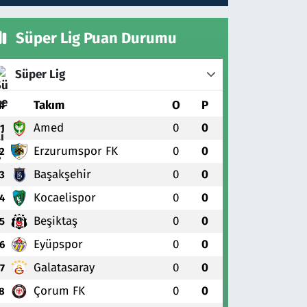
Süper Lig Puan Durumu
Süper Lig
#
Takım
O
P
Amed
0
0
1
Erzurumspor FK
0
0
2
Başakşehir
0
0
3
Kocaelispor
0
0
4
Beşiktaş
0
0
5
Eyüpspor
0
0
6
Galatasaray
0
0
7
Çorum FK
0
0
8