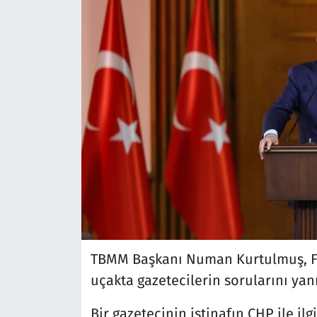
TBMM Başkanı Numan Kurtulmuş, Fin
uçakta gazetecilerin sorularını yanı
Bir gazetecinin istinafın CHP ile ilg