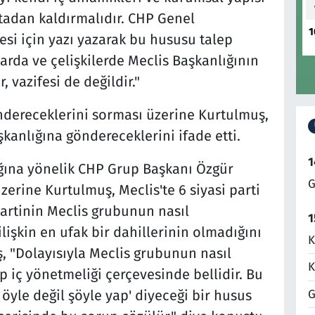
tadan kaldırmalıdır. CHP Genel
1
esi için yazı yazarak bu hususu talep
arda ve çelişkilerde Meclis Başkanlığının
 vazifesi de değildir."
ndereceklerini sorması üzerine Kurtulmuş,
kanlığına göndereceklerini ifade etti.
1
ağına yönelik CHP Grup Başkanı Özgür
G
zerine Kurtulmuş, Meclis'te 6 siyasi parti
artinin Meclis grubunun nasıl
1
ilişkin en ufak bir dahillerinin olmadığını
K
, "Dolayısıyla Meclis grubunun nasıl
K
p iç yönetmeliği çerçevesinde bellidir. Bu
G
 öyle değil şöyle yap' diyeceği bir husus