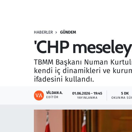
Resmi İlanlar
Rüya Tabirleri
HABERLER
GÜNDEM
'CHP meseleyi
Sağlık
Savunma Sanayi
TBMM Başkanı Numan Kurtul
kendi iç dinamikleri ve kuru
Seçim 2023
ifadesini kullandı.
Spor
VILDAN A.
01.06.2026 - 19:45
5 DK
EDITÖR
YAYINLANMA
OKUNMA SÜ
Teknoloji ve Bilim
Televizyon