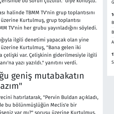
içerisinde bu sorun çözülür." diye konuştu.
G
ası halinde TBMM TV'nin grup toplantısını
1
üzerine Kurtulmuş, grup toplantısı
B
MM TV'nin her grubu yayınladığını söyledi.
B
yla ilgili denetimi yapacak olan yine
A
 üzerine Kurtulmuş, "Bana gelen iki
1
çelişki var. Çelişkinin giderilmesiyle ilgili
S
ı'na yazı yazıldı." yanıtını verdi.
uğu geniş mutabakatın
lazım"
ecini hatırlatarak, "Pervin Buldan açıkladı,
de bu bölünmüşlüğün Meclis'e bir
şeniz var mı?" sorusu üzerine Kurtulmuş,