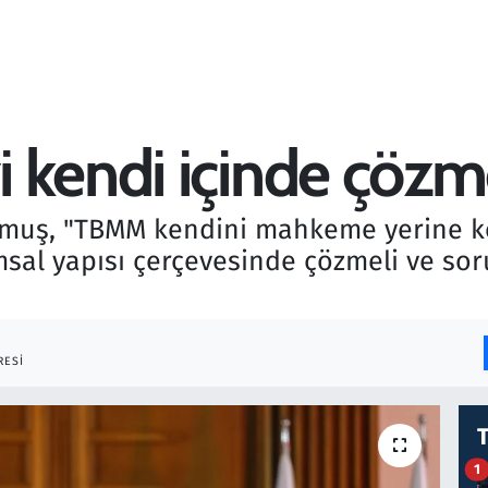
 kendi içinde çözme
muş, "TBMM kendini mahkeme yerine k
msal yapısı çerçevesinde çözmeli ve sor
RESI
1