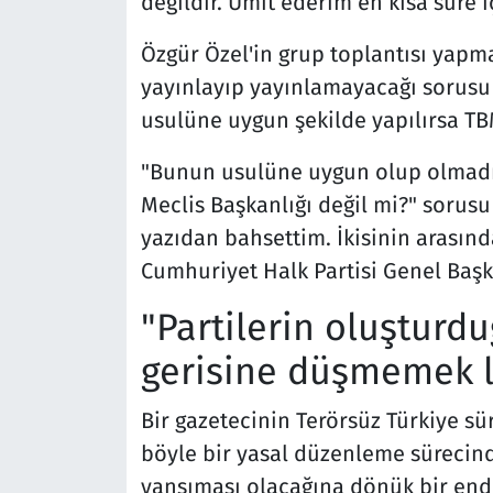
değildir. Ümit ederim en kısa süre 
Özgür Özel'in grup toplantısı yapm
yayınlayıp yayınlamayacağı sorusu 
usulüne uygun şekilde yapılırsa TB
"Bunun usulüne uygun olup olmadığı
Meclis Başkanlığı değil mi?" sorusu
yazıdan bahsettim. İkisinin arasında 
Cumhuriyet Halk Partisi Genel Başkan
"Partilerin oluşturd
gerisine düşmemek 
Bir gazetecinin Terörsüz Türkiye sür
böyle bir yasal düzenleme sürecin
yansıması olacağına dönük bir endi