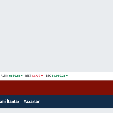
ALTIN
6660.55
BİST
13.779
BTC
64.960,21
mi İlanlar
Yazarlar