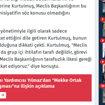
erine Kurtulmuş, Meclis Başkanlığının bu
inisiyatifin söz konusu olmadığını
7
yönetimiyle ilgili olarak sadece
et ettiğini dile getiren Kurtulmuş, bunun
8
duğuna dikkati çekti. Kurtulmuş, "Meclis
da grup içi ihtilafın tarafı değildir, görevi
 Meclis Başkanlığının tarafsızlık ilkesi gereği
9
at ediyoruz." diye konuştu.
 Yardımcısı Yılmaz'dan "Mekke Ortak
ması"na ilişkin açıklama
10