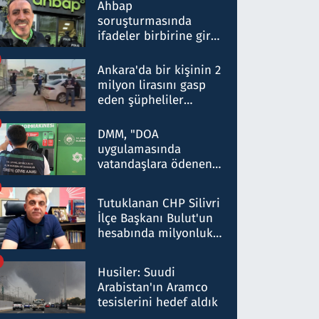
nitelikte olduğunu
Ahbap
belirtti
soruşturmasında
ifadeler birbirine girdi:
Dokuz şüphelinin
ifadelerinden ortaya
Ankara'da bir kişinin 2
çıkan tablo şok etti
milyon lirasını gasp
eden şüpheliler
Kırıkkale'de yakalandı
DMM, "DOA
uygulamasında
vatandaşlara ödenen
iade tutarlarının
düşürüldüğü" iddiasını
Tutuklanan CHP Silivri
yalanladı
İlçe Başkanı Bulut'un
hesabında milyonluk
para trafiğine: Patron
talimat verdi, ben
Husiler: Suudi
gönderdim
Arabistan'ın Aramco
tesislerini hedef aldık