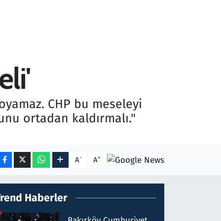
li'
oyamaz. CHP bu meseleyi
unu ortadan kaldırmalı."
-
+
A
A
Trend Haberler
Bakırköy Cumhuriyet