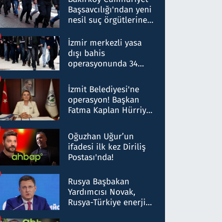
Başsavcılığı'ndan yeni
nesil suç örgütlerine
operasyon: 50 şüpheli
hakkında gözaltı kararı
İzmir merkezli yasa
dışı bahis
operasyonunda 34
gözaltı: Yaklaşık 2
Milyar liralık para
İzmit Belediyesi'ne
trafiği tespit edildi
operasyon! Başkan
Fatma Kaplan Hürriyet
ve eşi gözaltına alındı
Oğuzhan Uğur’un
ifadesi ilk kez Diriliş
Postası'nda!
Rusya Başbakan
Yardımcısı Novak,
Rusya-Türkiye enerji
ortaklığının stratejik