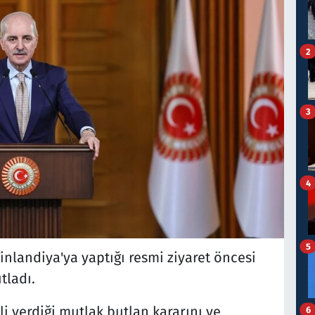
2
3
4
5
landiya'ya yaptığı resmi ziyaret öncesi
tladı.
ili verdiği mutlak butlan kararını ve
6