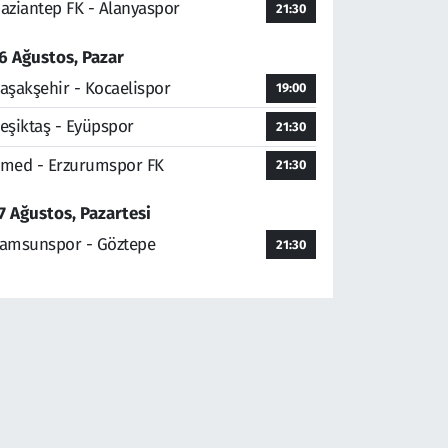
aziantep FK - Alanyaspor
21:30
6 Ağustos, Pazar
aşakşehir - Kocaelispor
19:00
eşiktaş - Eyüpspor
21:30
med - Erzurumspor FK
21:30
7 Ağustos, Pazartesi
amsunspor - Göztepe
21:30