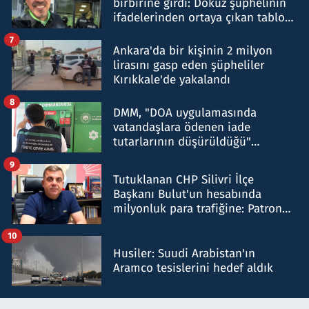
birbirine girdi: Dokuz şüphelinin
ifadelerinden ortaya çıkan tablo
şok etti
7
Ankara'da bir kişinin 2 milyon
lirasını gasp eden şüpheliler
Kırıkkale'de yakalandı
8
DMM, "DOA uygulamasında
vatandaşlara ödenen iade
tutarlarının düşürüldüğü"
iddiasını yalanladı
9
Tutuklanan CHP Silivri İlçe
Başkanı Bulut'un hesabında
milyonluk para trafiğine: Patron
talimat verdi, ben gönderdim
10
Husiler: Suudi Arabistan'ın
Aramco tesislerini hedef aldık