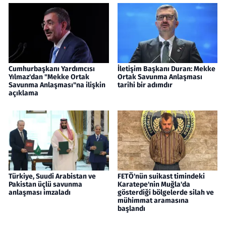
Cumhurbaşkanı Yardımcısı
İletişim Başkanı Duran: Mekke
Yılmaz'dan "Mekke Ortak
Ortak Savunma Anlaşması
Savunma Anlaşması"na ilişkin
tarihi bir adımdır
açıklama
Türkiye, Suudi Arabistan ve
FETÖ'nün suikast timindeki
Pakistan üçlü savunma
Karatepe'nin Muğla'da
anlaşması imzaladı
gösterdiği bölgelerde silah ve
mühimmat aramasına
başlandı