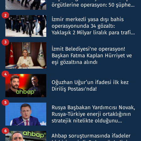
örgütlerine operasyon: 50 şüpheli
hakkında gözaltı kararı
2
İzmir merkezli yasa dışı bahis
operasyonunda 34 gözaltı:
Yaklaşık 2 Milyar liralık para trafiği
tespit edildi
3
İzmit Belediyesi'ne operasyon!
Başkan Fatma Kaplan Hürriyet ve
eşi gözaltına alındı
4
Oğuzhan Uğur’un ifadesi ilk kez
Diriliş Postası'nda!
5
Rusya Başbakan Yardımcısı Novak,
Rusya-Türkiye enerji ortaklığının
stratejik nitelikte olduğunu
belirtti
6
Ahbap soruşturmasında ifadeler