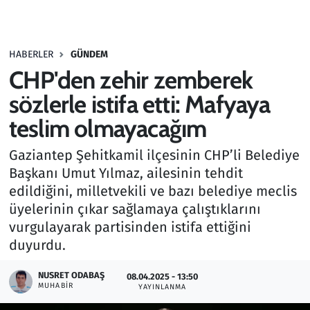
Gündem
HABERLER
GÜNDEM
Haber
CHP'den zehir zemberek
Kültür Sanat
sözlerle istifa etti: Mafyaya
teslim olmayacağım
Kurumsal Haberler
Gaziantep Şehitkamil ilçesinin CHP’li Belediye
Lezzet Durağı
Başkanı Umut Yılmaz, ailesinin tehdit
edildiğini, milletvekili ve bazı belediye meclis
Memur ve Kamu
üyelerinin çıkar sağlamaya çalıştıklarını
vurgulayarak partisinden istifa ettiğini
Otomobil
duyurdu.
Oyun
NUSRET ODABAŞ
08.04.2025 - 13:50
MUHABIR
YAYINLANMA
Ramazan