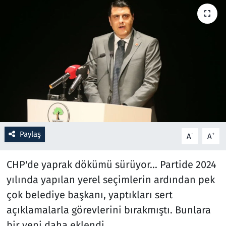
Resmi İlanlar
Rüya Tabirleri
Sağlık
Savunma Sanayi
Seçim 2023
Paylaş
-
+
A
A
Spor
CHP'de yaprak dökümü sürüyor... Partide 2024
Teknoloji ve Bilim
yılında yapılan yerel seçimlerin ardından pek
çok belediye başkanı, yaptıkları sert
Televizyon
açıklamalarla görevlerini bırakmıştı. Bunlara
bir yeni daha eklendi.