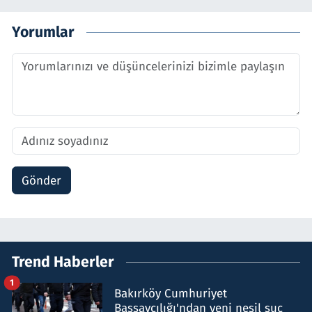
Yorumlar
Gönder
Trend Haberler
1
Bakırköy Cumhuriyet
Başsavcılığı'ndan yeni nesil suç