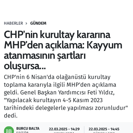
Gündem
HABERLER
GÜNDEM
Haber
CHP'nin kurultay kararına
Kültür Sanat
MHP'den açıklama: Kayyum
atanmasının şartları
Kurumsal Haberler
oluşursa...
Lezzet Durağı
CHP'nin 6 Nisan'da olağanüstü kurultay
toplama kararıyla ilgili MHP'den açıklama
Memur ve Kamu
geldi. Genel Başkan Yardımcısı Feti Yıldız,
"Yapılacak kurultayın 4-5 Kasım 2023
Otomobil
tarihindeki delegelerle yapılması zorunludur"
dedi.
Oyun
BURCU BALTA
22.03.2025 - 14:29
22.03.2025 - 14:45
Ramazan
EDITÖR