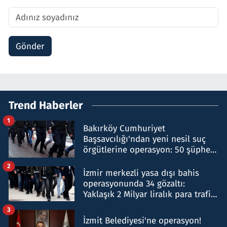
Gönder
Trend Haberler
1
Bakırköy Cumhuriyet
Başsavcılığı'ndan yeni nesil suç
örgütlerine operasyon: 50 şüpheli
hakkında gözaltı kararı
2
İzmir merkezli yasa dışı bahis
operasyonunda 34 gözaltı:
Yaklaşık 2 Milyar liralık para trafiği
tespit edildi
3
İzmit Belediyesi'ne operasyon!