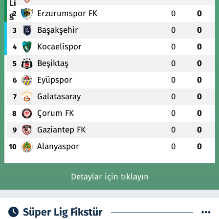
Erzurumspor FK
0
0
2
Başakşehir
0
0
3
Kocaelispor
0
0
4
Beşiktaş
0
0
5
Eyüpspor
0
0
6
Galatasaray
0
0
7
Çorum FK
0
0
8
Gaziantep FK
0
0
9
Alanyaspor
0
0
10
Detaylar için tıklayın
Süper Lig Fikstür