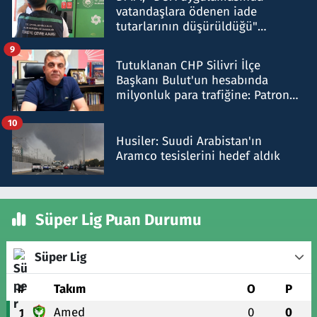
vatandaşlara ödenen iade
tutarlarının düşürüldüğü"
iddiasını yalanladı
9
Tutuklanan CHP Silivri İlçe
Başkanı Bulut'un hesabında
milyonluk para trafiğine: Patron
talimat verdi, ben gönderdim
10
Husiler: Suudi Arabistan'ın
Aramco tesislerini hedef aldık
Süper Lig Puan Durumu
Süper Lig
#
Takım
O
P
Amed
0
0
1