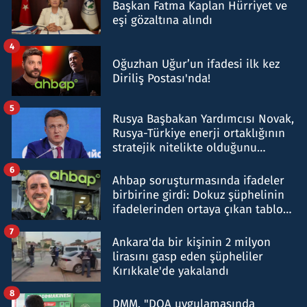
Başkan Fatma Kaplan Hürriyet ve
eşi gözaltına alındı
4
Oğuzhan Uğur’un ifadesi ilk kez
Diriliş Postası'nda!
5
Rusya Başbakan Yardımcısı Novak,
Rusya-Türkiye enerji ortaklığının
stratejik nitelikte olduğunu
belirtti
6
Ahbap soruşturmasında ifadeler
birbirine girdi: Dokuz şüphelinin
ifadelerinden ortaya çıkan tablo
şok etti
7
Ankara'da bir kişinin 2 milyon
lirasını gasp eden şüpheliler
Kırıkkale'de yakalandı
8
DMM, "DOA uygulamasında