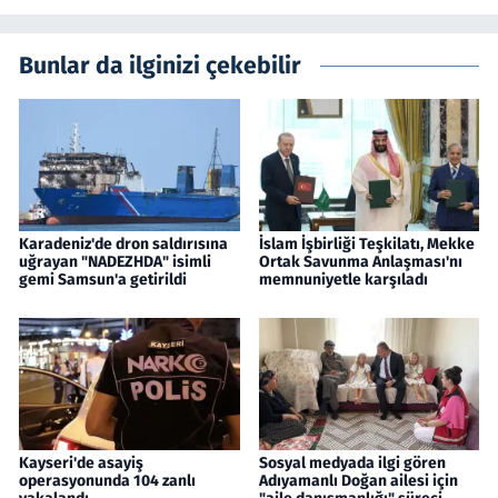
Bunlar da ilginizi çekebilir
Karadeniz'de dron saldırısına
İslam İşbirliği Teşkilatı, Mekke
uğrayan "NADEZHDA" isimli
Ortak Savunma Anlaşması'nı
gemi Samsun'a getirildi
memnuniyetle karşıladı
Kayseri'de asayiş
Sosyal medyada ilgi gören
operasyonunda 104 zanlı
Adıyamanlı Doğan ailesi için