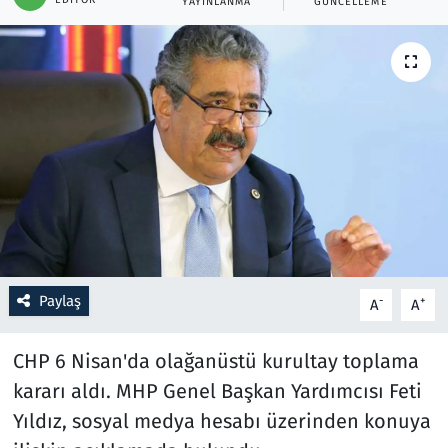
YAYINLANMA
GÜNCELLEME
Resmi İlanlar
Rüya Tabirleri
Sağlık
Savunma Sanayi
Seçim 2023
Spor
Paylaş
-
+
A
A
Teknoloji ve Bilim
CHP 6 Nisan'da olağanüstü kurultay toplama
kararı aldı. MHP Genel Başkan Yardımcısı Feti
Televizyon
Yıldız, sosyal medya hesabı üzerinden konuya