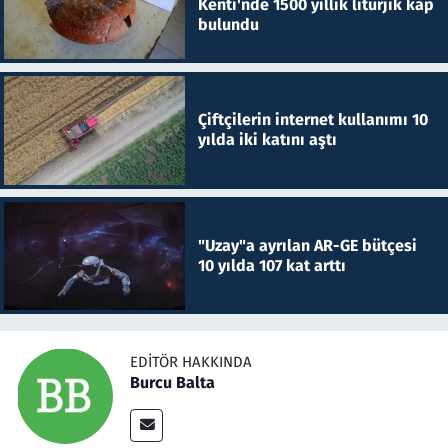
Kenti'nde 1500 yıllık litürjik kap
bulundu
Çiftçilerin internet kullanımı 10
yılda iki katını aştı
"Uzay"a ayrılan AR-GE bütçesi
10 yılda 107 kat arttı
EDITÖR HAKKINDA
Burcu Balta