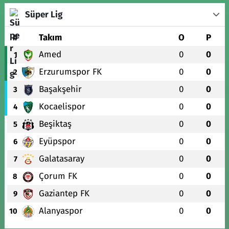
Süper Lig
#
Takım
O
P
Amed
0
0
1
Erzurumspor FK
0
0
2
Başakşehir
0
0
3
Kocaelispor
0
0
4
Beşiktaş
0
0
5
Eyüpspor
0
0
6
Galatasaray
0
0
7
Çorum FK
0
0
8
Gaziantep FK
0
0
9
Alanyaspor
0
0
10