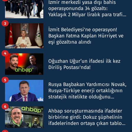
İzmir merkezli yasa dışı bahis
operasyonunda 34 gözaltı:
Yaklaşık 2 Milyar liralık para trafiği
tespit edildi
3
İzmit Belediyesi'ne operasyon!
Başkan Fatma Kaplan Hürriyet ve
eşi gözaltına alındı
4
Oğuzhan Uğur’un ifadesi ilk kez
Diriliş Postası'nda!
5
Rusya Başbakan Yardımcısı Novak,
Rusya-Türkiye enerji ortaklığının
stratejik nitelikte olduğunu
belirtti
6
Ahbap soruşturmasında ifadeler
birbirine girdi: Dokuz şüphelinin
ifadelerinden ortaya çıkan tablo
şok etti