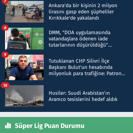
7
Ankara'da bir kişinin 2 milyon
lirasını gasp eden şüpheliler
Kırıkkale'de yakalandı
8
DMM, "DOA uygulamasında
vatandaşlara ödenen iade
tutarlarının düşürüldüğü"
iddiasını yalanladı
9
Tutuklanan CHP Silivri İlçe
Başkanı Bulut'un hesabında
milyonluk para trafiğine: Patron
talimat verdi, ben gönderdim
10
Husiler: Suudi Arabistan'ın
Aramco tesislerini hedef aldık
Süper Lig Puan Durumu