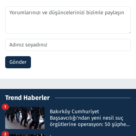
Gönder
Trend Haberler
1
Bakırköy Cumhuriyet
Başsavcılığı'ndan yeni nesil suç
örgütlerine operasyon: 50 şüpheli
hakkında gözaltı kararı
2