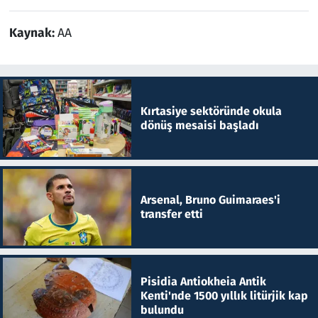
Kaynak:
AA
Kırtasiye sektöründe okula
dönüş mesaisi başladı
Arsenal, Bruno Guimaraes'i
transfer etti
Pisidia Antiokheia Antik
Kenti'nde 1500 yıllık litürjik kap
bulundu