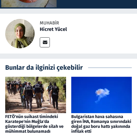
MUHABIR
Hicret Yücel
Bunlar da ilginizi çekebilir
FETÖ'nün suikast timindeki
Bulgaristan hava sahasına
Karatepe'nin Muğla'da
giren İHA, Romanya sınırındaki
gösterdiği bölgelerde silah ve
doğal gaz boru hattı yakınında
mühimmat bulunamadı
infilak etti