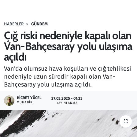
Gündem
HABERLER
GÜNDEM
Haber
Çığ riski nedeniyle kapalı olan
Kültür Sanat
Van-Bahçesaray yolu ulaşıma
açıldı
Kurumsal Haberler
Van'da olumsuz hava koşulları ve çığ tehlikesi
Lezzet Durağı
nedeniyle uzun süredir kapalı olan Van-
Bahçesaray yolu ulaşıma açıldı.
Memur ve Kamu
HICRET YÜCEL
27.03.2025 - 01:23
MUHABIR
YAYINLANMA
Otomobil
Oyun
Ramazan