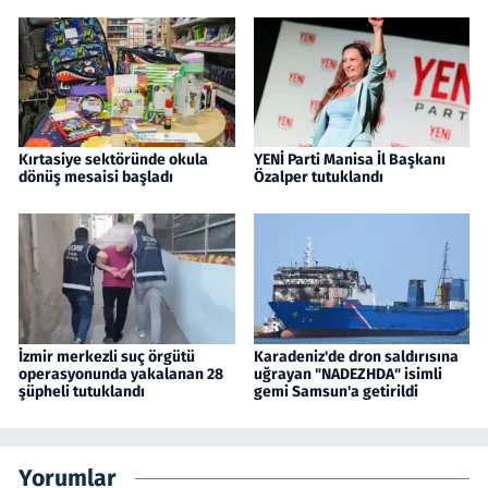
Kırtasiye sektöründe okula
YENİ Parti Manisa İl Başkanı
dönüş mesaisi başladı
Özalper tutuklandı
İzmir merkezli suç örgütü
Karadeniz'de dron saldırısına
operasyonunda yakalanan 28
uğrayan "NADEZHDA" isimli
şüpheli tutuklandı
gemi Samsun'a getirildi
Yorumlar