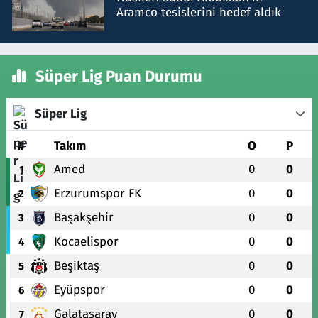
Aramco tesislerini hedef aldık
Süper Lig Puan Durumu
Süper Lig
#
Takım
O
P
Amed
0
0
1
Erzurumspor FK
0
0
2
Başakşehir
0
0
3
Kocaelispor
0
0
4
Beşiktaş
0
0
5
Eyüpspor
0
0
6
Galatasaray
0
0
7