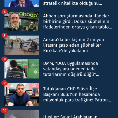
stratejik nitelikte olduğunu
belirtti
6
Ahbap soruşturmasında ifadeler
birbirine girdi: Dokuz şüphelinin
ifadelerinden ortaya çıkan tablo
şok etti
7
Ankara'da bir kişinin 2 milyon
lirasını gasp eden şüpheliler
Kırıkkale'de yakalandı
8
DMM, "DOA uygulamasında
vatandaşlara ödenen iade
tutarlarının düşürüldüğü"
iddiasını yalanladı
9
Tutuklanan CHP Silivri İlçe
Başkanı Bulut'un hesabında
milyonluk para trafiğine: Patron
talimat verdi, ben gönderdim
10
Husiler: Suudi Arabistan'ın