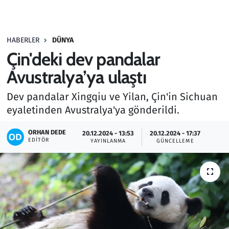
Gündem
HABERLER
DÜNYA
Haber
Çin'deki dev pandalar
Kültür Sanat
Avustralya’ya ulaştı
Dev pandalar Xingqiu ve Yilan, Çin'in Sichuan
Kurumsal Haberler
eyaletinden Avustralya'ya gönderildi.
Lezzet Durağı
ORHAN DEDE
20.12.2024 - 13:53
20.12.2024 - 17:37
EDITÖR
YAYINLANMA
GÜNCELLEME
Memur ve Kamu
Otomobil
Oyun
Ramazan