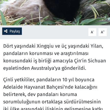
Resmi İlanlar
Rüya Tabirleri
Paylaş
-
+
A
A
Sağlık
Dört yaşındaki Xingqiu ve üç yaşındaki Yilan,
Savunma Sanayi
pandaların korunması ve araştırılması
konusundaki iş birliği amacıyla Çin'in Sichuan
Seçim 2023
eyaletinden Avustralya'ya gönderildi.
Spor
Çinli yetkililer, pandaların 10 yıl boyunca
Adelaide Hayvanat Bahçesi'nde kalacağını
Teknoloji ve Bilim
belirterek, dev pandaları koruma
Televizyon
sorumluluğunun ortaklaşa sürdürülmesinin
iki ülke arasındaki ilişkinin gelişmesine katkı