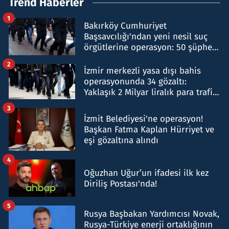
Trend Haberler
1
Bakırköy Cumhuriyet
Başsavcılığı'ndan yeni nesil suç
örgütlerine operasyon: 50 şüpheli
hakkında gözaltı kararı
2
İzmir merkezli yasa dışı bahis
operasyonunda 34 gözaltı:
Yaklaşık 2 Milyar liralık para trafiği
tespit edildi
3
İzmit Belediyesi'ne operasyon!
Başkan Fatma Kaplan Hürriyet ve
eşi gözaltına alındı
4
Oğuzhan Uğur’un ifadesi ilk kez
Diriliş Postası'nda!
5
Rusya Başbakan Yardımcısı Novak,
Rusya-Türkiye enerji ortaklığının