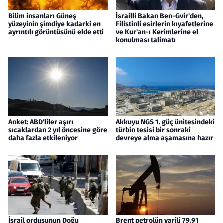
Bilim insanları Güneş
İsrailli Bakan Ben-Gvir'den,
yüzeyinin şimdiye kadarki en
Filistinli esirlerin kıyafetlerine
ayrıntılı görüntüsünü elde etti
ve Kur'an-ı Kerimlerine el
konulması talimatı
Anket: ABD'liler aşırı
Akkuyu NGS 1. güç ünitesindeki
sıcaklardan 2 yıl öncesine göre
türbin tesisi bir sonraki
daha fazla etkileniyor
devreye alma aşamasına hazır
İsrail ordusunun Doğu
Brent petrolün varili 79,91