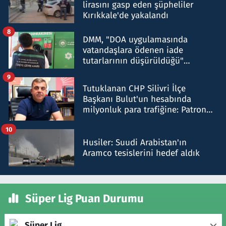
lirasını gasp eden şüpheliler
Kırıkkale'de yakalandı
8
DMM, "DOA uygulamasında
vatandaşlara ödenen iade
tutarlarının düşürüldüğü"
iddiasını yalanladı
9
Tutuklanan CHP Silivri İlçe
Başkanı Bulut'un hesabında
milyonluk para trafiğine: Patron
talimat verdi, ben gönderdim
10
Husiler: Suudi Arabistan'ın
Aramco tesislerini hedef aldık
Süper Lig Puan Durumu
Süper Lig