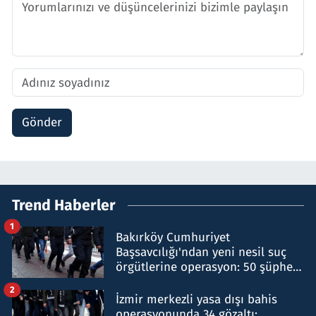
Gönder
Trend Haberler
1
Bakırköy Cumhuriyet
Başsavcılığı'ndan yeni nesil suç
örgütlerine operasyon: 50 şüpheli
hakkında gözaltı kararı
2
İzmir merkezli yasa dışı bahis
operasyonunda 34 gözaltı: