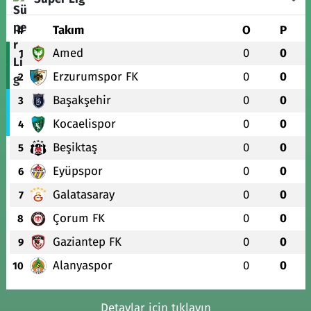
#
Takım
O
P
Amed
0
0
1
Erzurumspor FK
0
0
2
Başakşehir
0
0
3
Kocaelispor
0
0
4
Beşiktaş
0
0
5
Eyüpspor
0
0
6
Galatasaray
0
0
7
Çorum FK
0
0
8
Gaziantep FK
0
0
9
Alanyaspor
0
0
10
Detaylar için tıklayın