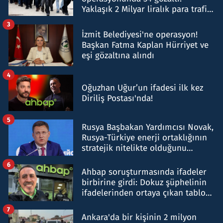
Yaklaşık 2 Milyar liralık para trafiği
tespit edildi
3
İzmit Belediyesi'ne operasyon!
Başkan Fatma Kaplan Hürriyet ve
eşi gözaltına alındı
4
Oğuzhan Uğur’un ifadesi ilk kez
Diriliş Postası'nda!
5
Rusya Başbakan Yardımcısı Novak,
Rusya-Türkiye enerji ortaklığının
stratejik nitelikte olduğunu
belirtti
6
Ahbap soruşturmasında ifadeler
birbirine girdi: Dokuz şüphelinin
ifadelerinden ortaya çıkan tablo
şok etti
7
Ankara'da bir kişinin 2 milyon