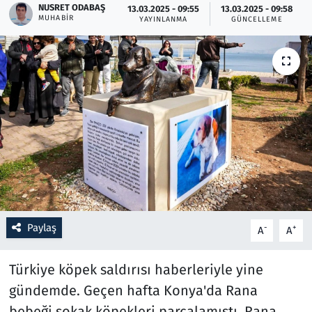
NUSRET ODABAŞ
13.03.2025 - 09:55
13.03.2025 - 09:58
MUHABIR
YAYINLANMA
GÜNCELLEME
Resmi İlanlar
Rüya Tabirleri
Sağlık
Savunma Sanayi
Seçim 2023
Spor
Paylaş
-
+
A
A
Teknoloji ve Bilim
Türkiye köpek saldırısı haberleriyle yine
Televizyon
gündemde. Geçen hafta Konya'da Rana
bebeği sokak köpekleri parçalamıştı. Rana