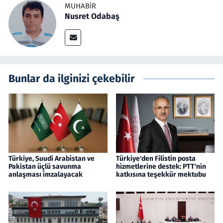
MUHABIR
Nusret Odabaş
Bunlar da ilginizi çekebilir
Türkiye, Suudi Arabistan ve
Türkiye'den Filistin posta
Pakistan üçlü savunma
hizmetlerine destek: PTT'nin
anlaşması imzalayacak
katkısına teşekkür mektubu