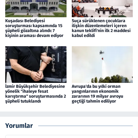
Kuşadası Belediyesi
Suça sürüklenen çocuklara
soruşturması kapsamında 15
ilişkin düzenlemeleri içeren
şüpheli gözaltına alındı: 7
kanun teklifi'nin ilk 2 maddesi
kişinin araması devam ediyor
kabul edildi
İzmir Büyükşehir Belediyesine
Avrupa'da bu yılki orman
yönelik "ihaleye fesat
yangınlarının ekonomik
karıştırma" soruşturmasında 2
zararının 19 milyar avroyu
şüpheli tutuklandı
geçtiği tahmin ediliyor
Yorumlar