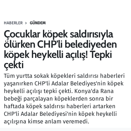
Gündem
HABERLER
GÜNDEM
Haber
Çocuklar köpek saldırısıyla
Kültür Sanat
ölürken CHP'li belediyeden
köpek heykelli açılış! Tepki
Kurumsal Haberler
çekti
Lezzet Durağı
Tüm yurtta sokak köpekleri saldırısı haberleri
yaşanırken CHP'li Adalar Belediyes'nin köpek
Memur ve Kamu
heykelli açılışı tepki çekti. Konya'da Rana
bebeği parçalayan köpeklerden sonra bir
Otomobil
haftada köpek saldırısı haberleri artarken
CHP'li Adalar Belediyesi'nin köpek heykelli
Oyun
açılışına kimse anlam veremedi.
Ramazan