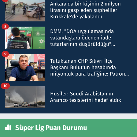
Ankara'da bir kişinin 2 milyon
lirasını gasp eden şüpheliler
Kırıkkale'de yakalandı
8
DMM, "DOA uygulamasında
vatandaşlara ödenen iade
tutarlarının düşürüldüğü"
iddiasını yalanladı
9
Tutuklanan CHP Silivri İlçe
Başkanı Bulut'un hesabında
milyonluk para trafiğine: Patron
talimat verdi, ben gönderdim
10
Husiler: Suudi Arabistan'ın
Aramco tesislerini hedef aldık
Süper Lig Puan Durumu