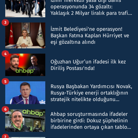
İzmir merkezli yasa dışı bahis
operasyonunda 34 gözaltı:
Yaklaşık 2 Milyar liralık para trafiği
tespit edildi
3
İzmit Belediyesi'ne operasyon!
Başkan Fatma Kaplan Hürriyet ve
eşi gözaltına alındı
4
Oğuzhan Uğur’un ifadesi ilk kez
Diriliş Postası'nda!
5
Rusya Başbakan Yardımcısı Novak,
Rusya-Türkiye enerji ortaklığının
stratejik nitelikte olduğunu
belirtti
6
Ahbap soruşturmasında ifadeler
birbirine girdi: Dokuz şüphelinin
ifadelerinden ortaya çıkan tablo
şok etti
7