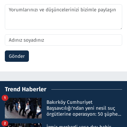
Gönder
Trend Haberler
1
Bakırköy Cumhuriyet
Başsavcılığı'ndan yeni nesil suç
örgütlerine operasyon: 50 şüpheli
hakkında gözaltı kararı
2