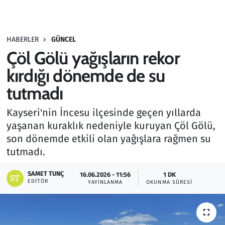
Gündem
HABERLER
GÜNCEL
Haber
Çöl Gölü yağışların rekor
Kültür Sanat
kırdığı dönemde de su
tutmadı
Kurumsal Haberler
Kayseri'nin İncesu ilçesinde geçen yıllarda
Lezzet Durağı
yaşanan kuraklık nedeniyle kuruyan Çöl Gölü,
son dönemde etkili olan yağışlara rağmen su
Memur ve Kamu
tutmadı.
Otomobil
SAMET TUNÇ
16.06.2026 - 11:56
1 DK
EDITÖR
YAYINLANMA
OKUNMA SÜRESI
Oyun
Ramazan