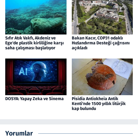
Sıfır Atık Vakfı, Akdeniz ve
Bakan Kacır, COP31 odaklı
Ege'de plastik kirliliğine karşı
Hızlandırma Desteği çağrısını
saha çalışması başlatıyor
açıkladı
DOSYA: Yapay Zeka ve Sinema
Pisidia Antiokheia Antik
Kenti'nde 1500 yıllık litürjik
kap bulundu
Yorumlar