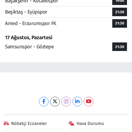
Başakşehir - Kocaelispor
19:00
Beşiktaş - Eyüpspor
21:30
Amed - Erzurumspor FK
21:30
17 Ağustos, Pazartesi
Samsunspor - Göztepe
21:30
Nöbetçi Eczaneler
Hava Durumu