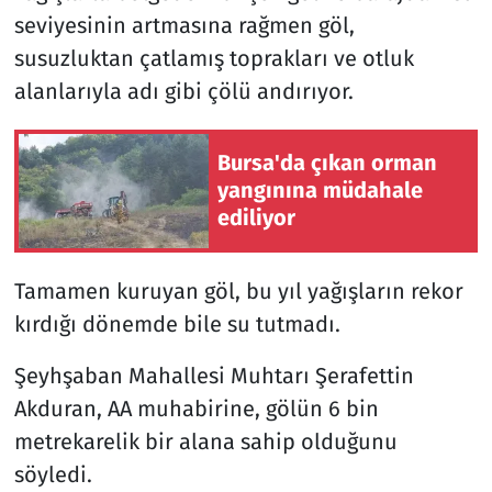
seviyesinin artmasına rağmen göl,
susuzluktan çatlamış toprakları ve otluk
alanlarıyla adı gibi çölü andırıyor.
Bursa'da çıkan orman
yangınına müdahale
ediliyor
Tamamen kuruyan göl, bu yıl yağışların rekor
kırdığı dönemde bile su tutmadı.
Şeyhşaban Mahallesi Muhtarı Şerafettin
Akduran, AA muhabirine, gölün 6 bin
metrekarelik bir alana sahip olduğunu
söyledi.