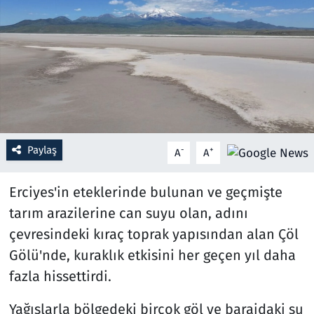
Resmi İlanlar
Rüya Tabirleri
Sağlık
Savunma Sanayi
Paylaş
-
+
A
A
Seçim 2023
Erciyes'in eteklerinde bulunan ve geçmişte
Spor
tarım arazilerine can suyu olan, adını
çevresindeki kıraç toprak yapısından alan Çöl
Teknoloji ve Bilim
Gölü'nde, kuraklık etkisini her geçen yıl daha
fazla hissettirdi.
Televizyon
Yağışlarla bölgedeki birçok göl ve barajdaki su