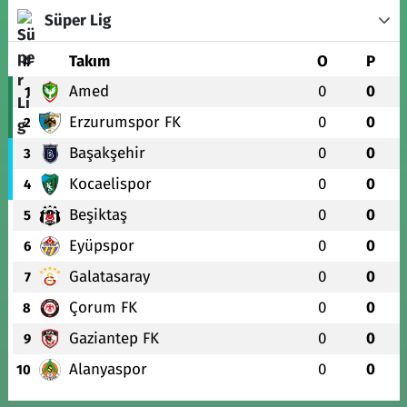
Süper Lig
#
Takım
O
P
Amed
0
0
1
Erzurumspor FK
0
0
2
Başakşehir
0
0
3
Kocaelispor
0
0
4
Beşiktaş
0
0
5
Eyüpspor
0
0
6
Galatasaray
0
0
7
Çorum FK
0
0
8
Gaziantep FK
0
0
9
Alanyaspor
0
0
10