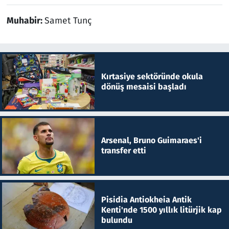
Muhabir:
Samet Tunç
Kırtasiye sektöründe okula
dönüş mesaisi başladı
Arsenal, Bruno Guimaraes'i
transfer etti
Pisidia Antiokheia Antik
Kenti'nde 1500 yıllık litürjik kap
bulundu