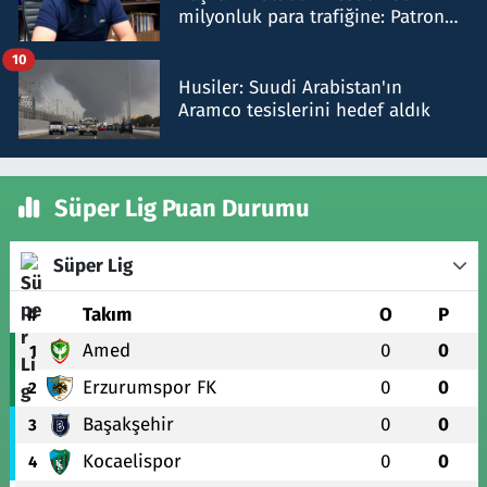
milyonluk para trafiğine: Patron
talimat verdi, ben gönderdim
10
Husiler: Suudi Arabistan'ın
Aramco tesislerini hedef aldık
Süper Lig Puan Durumu
Süper Lig
#
Takım
O
P
Amed
0
0
1
Erzurumspor FK
0
0
2
Başakşehir
0
0
3
Kocaelispor
0
0
4