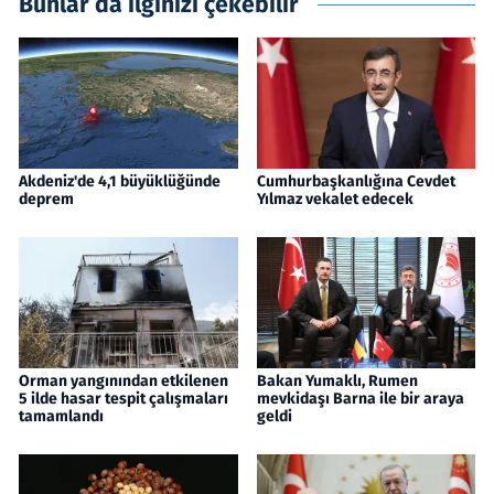
Bunlar da ilginizi çekebilir
Akdeniz'de 4,1 büyüklüğünde
Cumhurbaşkanlığına Cevdet
deprem
Yılmaz vekalet edecek
Orman yangınından etkilenen
Bakan Yumaklı, Rumen
5 ilde hasar tespit çalışmaları
mevkidaşı Barna ile bir araya
tamamlandı
geldi