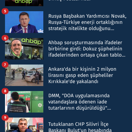
5
Rusya Başbakan Yardımcısı Novak,
Rusya-Türkiye enerji ortaklığının
stratejik nitelikte olduğunu
belirtti
6
Ahbap soruşturmasında ifadeler
birbirine girdi: Dokuz şüphelinin
ifadelerinden ortaya çıkan tablo
şok etti
7
Ankara'da bir kişinin 2 milyon
lirasını gasp eden şüpheliler
Kırıkkale'de yakalandı
8
DMM, "DOA uygulamasında
vatandaşlara ödenen iade
tutarlarının düşürüldüğü"
iddiasını yalanladı
9
Tutuklanan CHP Silivri İlçe
Başkanı Bulut'un hesabında