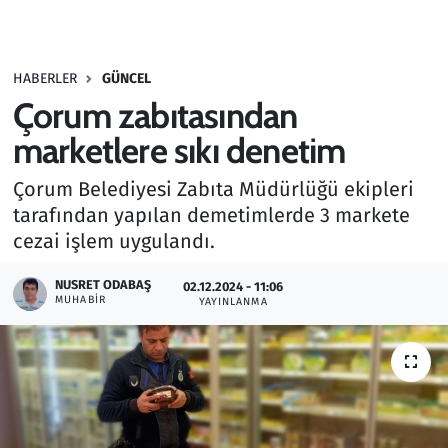
Gündem
HABERLER
GÜNCEL
Haber
Çorum zabıtasından
Kültür Sanat
marketlere sıkı denetim
Çorum Belediyesi Zabıta Müdürlüğü ekipleri
Kurumsal Haberler
tarafından yapılan demetimlerde 3 markete
cezai işlem uygulandı.
Lezzet Durağı
NUSRET ODABAŞ
02.12.2024 - 11:06
Memur ve Kamu
MUHABIR
YAYINLANMA
Otomobil
Oyun
Ramazan