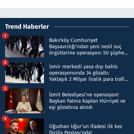
Trend Haberler
1
Bakırköy Cumhuriyet
Başsavcılığı'ndan yeni nesil suç
örgütlerine operasyon: 50 şüpheli
hakkında gözaltı kararı
2
İzmir merkezli yasa dışı bahis
operasyonunda 34 gözaltı:
Yaklaşık 2 Milyar liralık para trafiği
tespit edildi
3
İzmit Belediyesi'ne operasyon!
Başkan Fatma Kaplan Hürriyet ve
eşi gözaltına alındı
4
Oğuzhan Uğur’un ifadesi ilk kez
Diriliş Postası'nda!