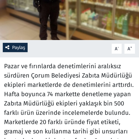
Resmi İlanlar
Rüya Tabirleri
Sağlık
Paylaş
-
+
A
A
Savunma Sanayi
Pazar ve fırınlarda denetimlerini aralıksız
sürdüren Çorum Belediyesi Zabıta Müdürlüğü
Seçim 2023
ekipleri marketlerde de denetimlerini arttırdı.
Hafta boyunca 74 markette denetleme yapan
Spor
Zabıta Müdürlüğü ekipleri yaklaşık bin 500
Teknoloji ve Bilim
farklı ürün üzerinde incelemelerde bulundu.
Marketlerde 20 farklı üründe fiyat etiketi,
Televizyon
gramaj ve son kullanma tarihi gibi unsurları