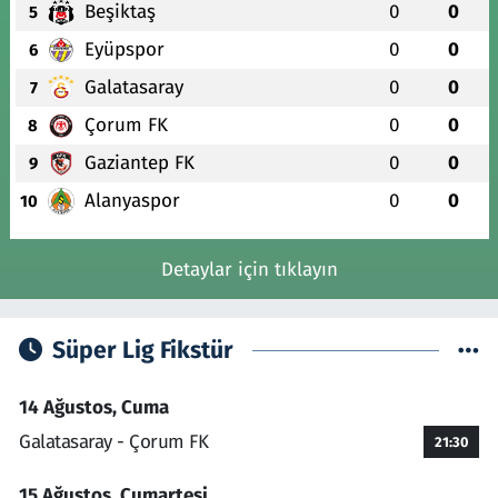
Beşiktaş
0
0
5
Eyüpspor
0
0
6
Galatasaray
0
0
7
Çorum FK
0
0
8
Gaziantep FK
0
0
9
Alanyaspor
0
0
10
Detaylar için tıklayın
Süper Lig Fikstür
14 Ağustos, Cuma
Galatasaray - Çorum FK
21:30
15 Ağustos, Cumartesi