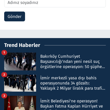
Gönder
Trend Haberler
1
Bakırköy Cumhuriyet
Başsavcılığı'ndan yeni nesil suç
örgütlerine operasyon: 50 şüpheli
hakkında gözaltı kararı
2
İzmir merkezli yasa dışı bahis
operasyonunda 34 gözaltı:
Yaklaşık 2 Milyar liralık para trafiği
tespit edildi
3
İzmit Belediyesi'ne operasyon!
Başkan Fatma Kaplan Hürriyet ve