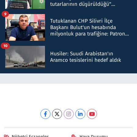
tutarlarının düşürüldüğü"
iddiasını yalanladı
9
Tutuklanan CHP Silivri İlçe
Başkanı Bulut'un hesabında
milyonluk para trafiğine: Patron
talimat verdi, ben gönderdim
10
Husiler: Suudi Arabistan'ın
Aramco tesislerini hedef aldık
Nöbetçi Eczaneler
Hava Durumu