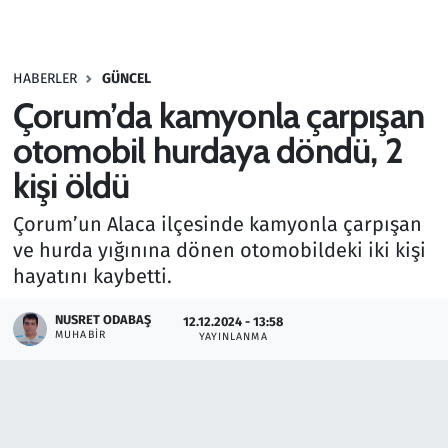
Gündem
HABERLER
GÜNCEL
Haber
Çorum’da kamyonla çarpışan
Kültür Sanat
otomobil hurdaya döndü, 2
kişi öldü
Kurumsal Haberler
Çorum’un Alaca ilçesinde kamyonla çarpışan
Lezzet Durağı
ve hurda yığınına dönen otomobildeki iki kişi
hayatını kaybetti.
Memur ve Kamu
NUSRET ODABAŞ
12.12.2024 - 13:58
MUHABIR
YAYINLANMA
Otomobil
Oyun
Ramazan