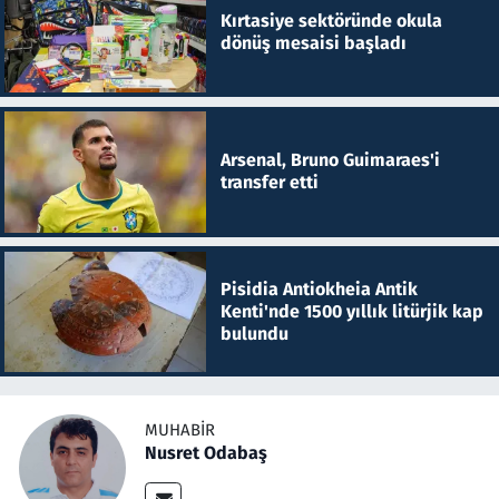
Kırtasiye sektöründe okula
dönüş mesaisi başladı
Arsenal, Bruno Guimaraes'i
transfer etti
Pisidia Antiokheia Antik
Kenti'nde 1500 yıllık litürjik kap
bulundu
MUHABIR
Nusret Odabaş