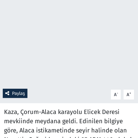
Resmi İlanlar
Rüya Tabirleri
Sağlık
Savunma Sanayi
Seçim 2023
Spor
Paylaş
-
+
A
A
Teknoloji ve Bilim
Kaza, Çorum-Alaca karayolu Elicek Deresi
mevkiinde meydana geldi. Edinilen bilgiye
Televizyon
göre, Alaca istikametinde seyir halinde olan