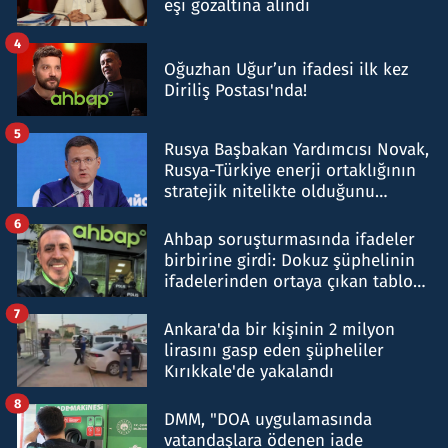
eşi gözaltına alındı
4
Oğuzhan Uğur’un ifadesi ilk kez
Diriliş Postası'nda!
5
Rusya Başbakan Yardımcısı Novak,
Rusya-Türkiye enerji ortaklığının
stratejik nitelikte olduğunu
belirtti
6
Ahbap soruşturmasında ifadeler
birbirine girdi: Dokuz şüphelinin
ifadelerinden ortaya çıkan tablo
şok etti
7
Ankara'da bir kişinin 2 milyon
lirasını gasp eden şüpheliler
Kırıkkale'de yakalandı
8
DMM, "DOA uygulamasında
vatandaşlara ödenen iade