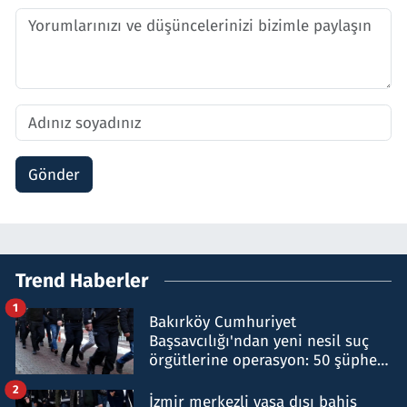
Gönder
Trend Haberler
1
Bakırköy Cumhuriyet
Başsavcılığı'ndan yeni nesil suç
örgütlerine operasyon: 50 şüpheli
hakkında gözaltı kararı
2
İzmir merkezli yasa dışı bahis