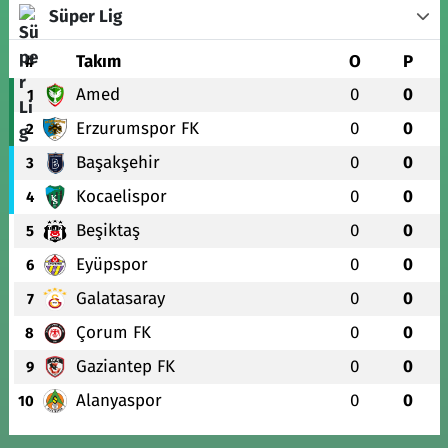
Süper Lig
#
Takım
O
P
Amed
0
0
1
Erzurumspor FK
0
0
2
Başakşehir
0
0
3
Kocaelispor
0
0
4
Beşiktaş
0
0
5
Eyüpspor
0
0
6
Galatasaray
0
0
7
Çorum FK
0
0
8
Gaziantep FK
0
0
9
Alanyaspor
0
0
10