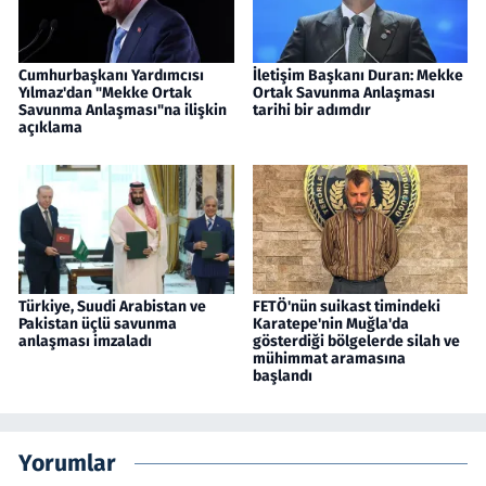
Cumhurbaşkanı Yardımcısı
İletişim Başkanı Duran: Mekke
Yılmaz'dan "Mekke Ortak
Ortak Savunma Anlaşması
Savunma Anlaşması"na ilişkin
tarihi bir adımdır
açıklama
Türkiye, Suudi Arabistan ve
FETÖ'nün suikast timindeki
Pakistan üçlü savunma
Karatepe'nin Muğla'da
anlaşması imzaladı
gösterdiği bölgelerde silah ve
mühimmat aramasına
başlandı
Yorumlar