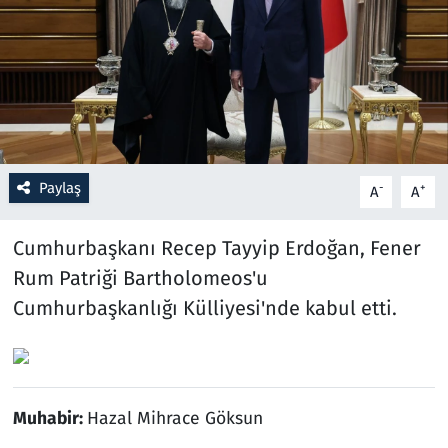
Resmi İlanlar
Rüya Tabirleri
Sağlık
Paylaş
-
+
A
A
Savunma Sanayi
Cumhurbaşkanı Recep Tayyip Erdoğan, Fener
Seçim 2023
Rum Patriği Bartholomeos'u
Spor
Cumhurbaşkanlığı Külliyesi'nde kabul etti.
Teknoloji ve Bilim
Televizyon
Muhabir:
Hazal Mihrace Göksun