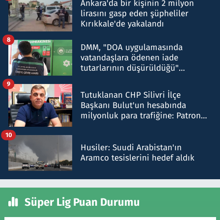
Ankara'da bir kişinin 2 milyon
lirasını gasp eden şüpheliler
Kırıkkale'de yakalandı
8
DMM, "DOA uygulamasında
vatandaşlara ödenen iade
tutarlarının düşürüldüğü"
iddiasını yalanladı
9
Tutuklanan CHP Silivri İlçe
Başkanı Bulut'un hesabında
milyonluk para trafiğine: Patron
talimat verdi, ben gönderdim
10
Husiler: Suudi Arabistan'ın
Aramco tesislerini hedef aldık
Süper Lig Puan Durumu