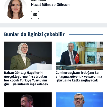
Hazal Mihrace Göksun
Bunlar da ilginizi çekebilir
Bakan Göktaş: Hayallerini
Cumhurbaşkanı Erdoğan: Bu
gerçekleştirme fırsatı bulan
anlaşma, güvenlik ve savunma
her çocuk Türkiye Yüzyılı'nın
işbirliğine katkı sağlayacak
güçlü yarınlarını inşa edecek