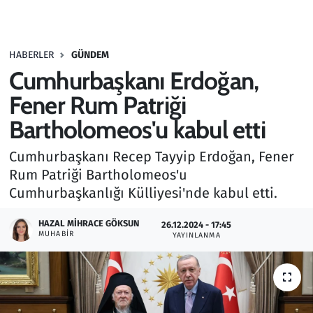
Gündem
HABERLER
GÜNDEM
Haber
Cumhurbaşkanı Erdoğan,
Kültür Sanat
Fener Rum Patriği
Bartholomeos'u kabul etti
Kurumsal Haberler
Cumhurbaşkanı Recep Tayyip Erdoğan, Fener
Lezzet Durağı
Rum Patriği Bartholomeos'u
Cumhurbaşkanlığı Külliyesi'nde kabul etti.
Memur ve Kamu
HAZAL MIHRACE GÖKSUN
26.12.2024 - 17:45
MUHABIR
YAYINLANMA
Otomobil
Oyun
Ramazan