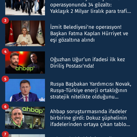
operasyonunda 34 gözaltı:
Yaklaşık 2 Milyar liralık para trafiği
tespit edildi
3
İzmit Belediyesi'ne operasyon!
Başkan Fatma Kaplan Hürriyet ve
eşi gözaltına alındı
4
Oğuzhan Uğur’un ifadesi ilk kez
Diriliş Postası'nda!
5
Rusya Başbakan Yardımcısı Novak,
Rusya-Türkiye enerji ortaklığının
stratejik nitelikte olduğunu
belirtti
6
Ahbap soruşturmasında ifadeler
birbirine girdi: Dokuz şüphelinin
ifadelerinden ortaya çıkan tablo
şok etti
7