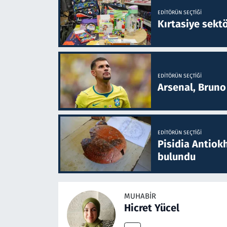
EDITÖRÜN SEÇTIĞI
Kırtasiye sekt
EDITÖRÜN SEÇTIĞI
Arsenal, Bruno 
EDITÖRÜN SEÇTIĞI
Pisidia Antiokh
bulundu
MUHABIR
Hicret Yücel