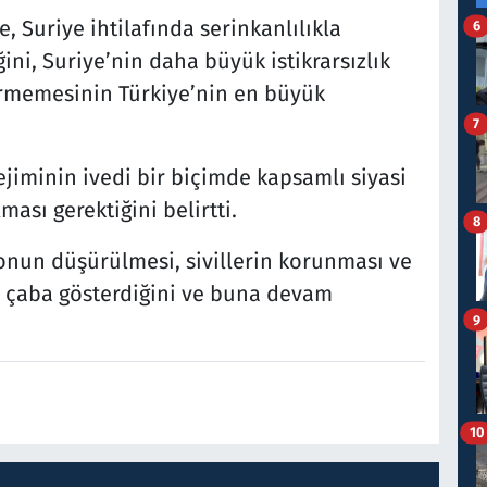
Suriye ihtilafında serinkanlılıkla
6
ini, Suriye’nin daha büyük istikrarsızlık
ermemesinin Türkiye’nin en büyük
7
jiminin ivedi bir biçimde kapsamlı siyasi
ası gerektiğini belirtti.
8
onun düşürülmesi, sivillerin korunması ve
n çaba gösterdiğini ve buna devam
9
10