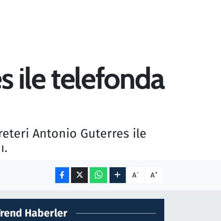
 ile telefonda
eteri Antonio Guterres ile
ı.
-
+
A
A
Trend Haberler