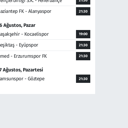
ençlerbirliği S.K. - Fenerbahçe
21:30
aziantep FK - Alanyaspor
21:30
6 Ağustos, Pazar
aşakşehir - Kocaelispor
19:00
eşiktaş - Eyüpspor
21:30
med - Erzurumspor FK
21:30
7 Ağustos, Pazartesi
amsunspor - Göztepe
21:30