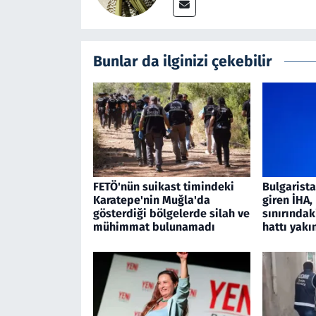
Bunlar da ilginizi çekebilir
FETÖ'nün suikast timindeki
Bulgarist
Karatepe'nin Muğla'da
giren İHA
gösterdiği bölgelerde silah ve
sınırındak
mühimmat bulunamadı
hattı yakı