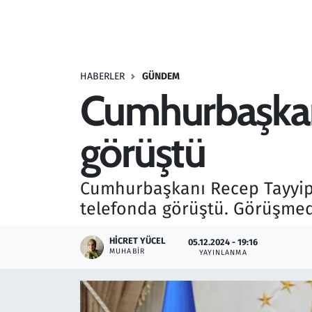
Resmi İlanlar
Rüya Tabirleri
HABERLER
GÜNDEM
Cumhurbaşkanı
Sağlık
görüştü
Savunma Sanayi
Seçim 2023
Cumhurbaşkanı Recep Tayyip E
telefonda görüştü. Görüşmede
Spor
HICRET YÜCEL
05.12.2024 - 19:16
Teknoloji ve Bilim
MUHABIR
YAYINLANMA
Televizyon