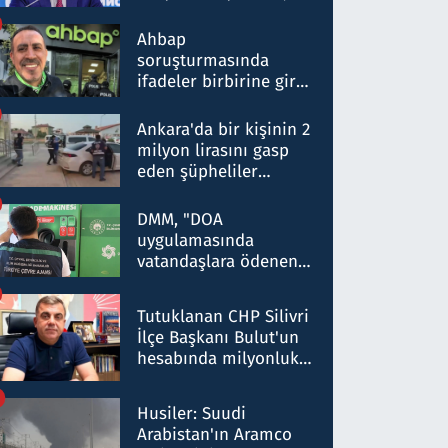
ortaklığının stratejik
nitelikte olduğunu
Ahbap
belirtti
soruşturmasında
ifadeler birbirine girdi:
Dokuz şüphelinin
ifadelerinden ortaya
Ankara'da bir kişinin 2
çıkan tablo şok etti
milyon lirasını gasp
eden şüpheliler
Kırıkkale'de yakalandı
DMM, "DOA
uygulamasında
vatandaşlara ödenen
iade tutarlarının
düşürüldüğü" iddiasını
Tutuklanan CHP Silivri
yalanladı
İlçe Başkanı Bulut'un
hesabında milyonluk
para trafiğine: Patron
talimat verdi, ben
Husiler: Suudi
gönderdim
Arabistan'ın Aramco