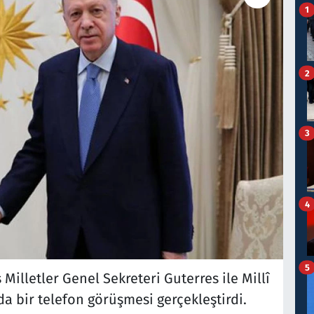
1
2
3
4
5
lletler Genel Sekreteri Guterres ile Millî
a bir telefon görüşmesi gerçekleştirdi.