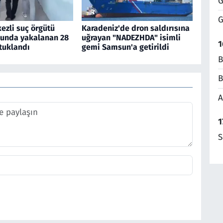
G
G
ezli suç örgütü
Karadeniz'de dron saldırısına
unda yakalanan 28
uğrayan "NADEZHDA" isimli
1
tuklandı
gemi Samsun'a getirildi
B
B
A
1
S