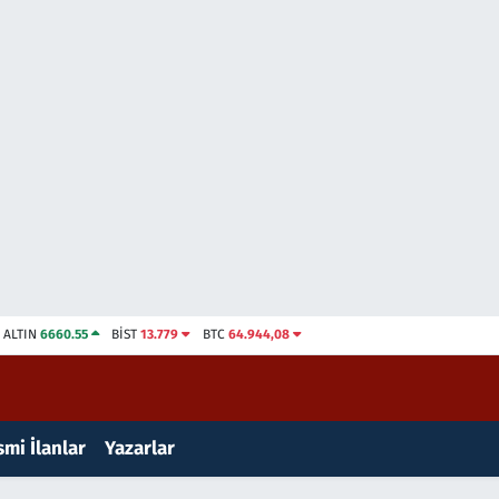
ALTIN
6660.55
BİST
13.779
BTC
64.944,08
mi İlanlar
Yazarlar