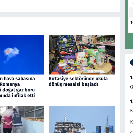
1
1
an hava sahasına
Kırtasiye sektöründe okula
, Romanya
dönüş mesaisi başladı
G
i doğal gaz boru
nında infilak etti
1
K
K