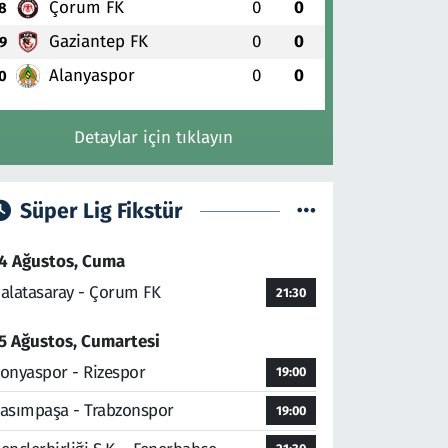
Çorum FK
0
0
8
Gaziantep FK
0
0
9
Alanyaspor
0
0
0
Detaylar için tıklayın
Süper Lig Fikstür
4 Ağustos, Cuma
alatasaray - Çorum FK
21:30
5 Ağustos, Cumartesi
onyaspor - Rizespor
19:00
asımpaşa - Trabzonspor
19:00