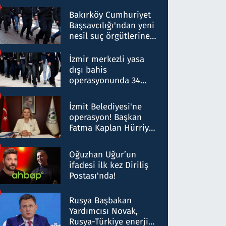
Bakırköy Cumhuriyet
Başsavcılığı'ndan yeni
nesil suç örgütlerine
operasyon: 50 şüpheli
hakkında gözaltı kararı
İzmir merkezli yasa
dışı bahis
operasyonunda 34
gözaltı: Yaklaşık 2
Milyar liralık para
İzmit Belediyesi'ne
trafiği tespit edildi
operasyon! Başkan
Fatma Kaplan Hürriyet
ve eşi gözaltına alındı
Oğuzhan Uğur’un
ifadesi ilk kez Diriliş
Postası'nda!
Rusya Başbakan
Yardımcısı Novak,
Rusya-Türkiye enerji