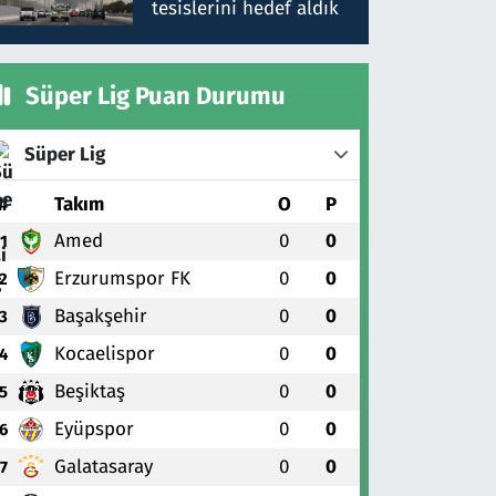
tesislerini hedef aldık
Süper Lig Puan Durumu
Süper Lig
#
Takım
O
P
Amed
0
0
1
Erzurumspor FK
0
0
2
Başakşehir
0
0
3
Kocaelispor
0
0
4
Beşiktaş
0
0
5
Eyüpspor
0
0
6
Galatasaray
0
0
7