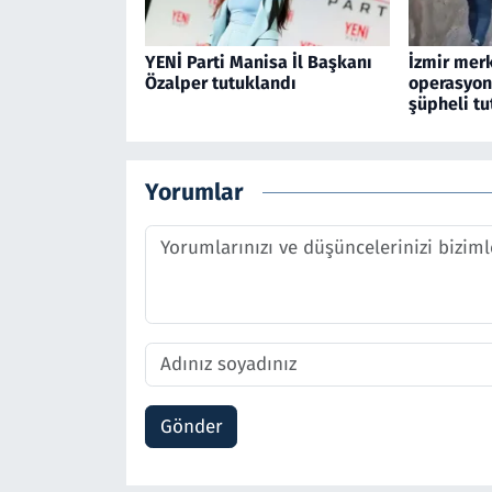
YENİ Parti Manisa İl Başkanı
İzmir merk
Özalper tutuklandı
operasyon
şüpheli tu
Yorumlar
Gönder