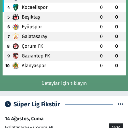
Kocaelispor
0
0
4
Beşiktaş
0
0
5
Eyüpspor
0
0
6
Galatasaray
0
0
7
Çorum FK
0
0
8
Gaziantep FK
0
0
9
Alanyaspor
0
0
10
Detaylar için tıklayın
Süper Lig Fikstür
14 Ağustos, Cuma
Galatasaray - Çorum FK
21:30