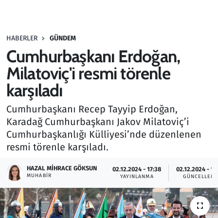
Gündem
HABERLER
GÜNDEM
Haber
Cumhurbaşkanı Erdoğan,
Kültür Sanat
Milatoviç'i resmi törenle
karşıladı
Kurumsal Haberler
Cumhurbaşkanı Recep Tayyip Erdoğan,
Lezzet Durağı
Karadağ Cumhurbaşkanı Jakov Milatoviç’i
Cumhurbaşkanlığı Külliyesi’nde düzenlenen
Memur ve Kamu
resmi törenle karşıladı.
Otomobil
HAZAL MIHRACE GÖKSUN
02.12.2024 - 17:38
02.12.2024 - 18
MUHABIR
YAYINLANMA
GÜNCELLEM
Oyun
Ramazan