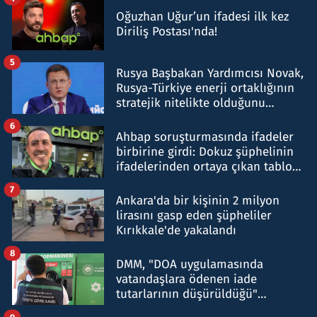
Oğuzhan Uğur’un ifadesi ilk kez
Diriliş Postası'nda!
5
Rusya Başbakan Yardımcısı Novak,
Rusya-Türkiye enerji ortaklığının
stratejik nitelikte olduğunu
belirtti
6
Ahbap soruşturmasında ifadeler
birbirine girdi: Dokuz şüphelinin
ifadelerinden ortaya çıkan tablo
şok etti
7
Ankara'da bir kişinin 2 milyon
lirasını gasp eden şüpheliler
Kırıkkale'de yakalandı
8
DMM, "DOA uygulamasında
vatandaşlara ödenen iade
tutarlarının düşürüldüğü"
iddiasını yalanladı
9