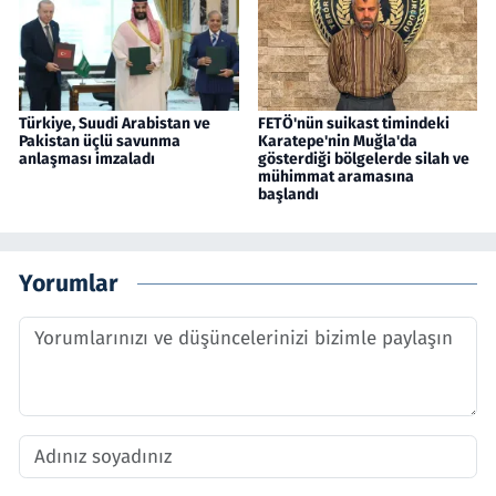
Türkiye, Suudi Arabistan ve
FETÖ'nün suikast timindeki
Pakistan üçlü savunma
Karatepe'nin Muğla'da
anlaşması imzaladı
gösterdiği bölgelerde silah ve
mühimmat aramasına
başlandı
Yorumlar