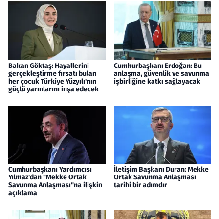
Bakan Göktaş: Hayallerini
Cumhurbaşkanı Erdoğan: Bu
gerçekleştirme fırsatı bulan
anlaşma, güvenlik ve savunma
her çocuk Türkiye Yüzyılı'nın
işbirliğine katkı sağlayacak
güçlü yarınlarını inşa edecek
Cumhurbaşkanı Yardımcısı
İletişim Başkanı Duran: Mekke
Yılmaz'dan "Mekke Ortak
Ortak Savunma Anlaşması
Savunma Anlaşması"na ilişkin
tarihi bir adımdır
açıklama