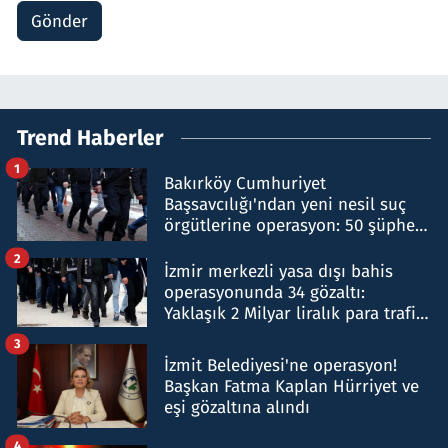
Gönder
Trend Haberler
1
Bakırköy Cumhuriyet
Başsavcılığı'ndan yeni nesil suç
örgütlerine operasyon: 50 şüpheli
hakkında gözaltı kararı
2
İzmir merkezli yasa dışı bahis
operasyonunda 34 gözaltı:
Yaklaşık 2 Milyar liralık para trafiği
tespit edildi
3
İzmit Belediyesi'ne operasyon!
Başkan Fatma Kaplan Hürriyet ve
eşi gözaltına alındı
4