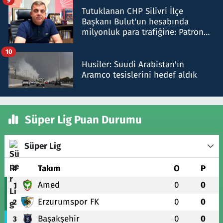
Tutuklanan CHP Silivri İlçe
Başkanı Bulut'un hesabında
milyonluk para trafiğine: Patron
talimat verdi, ben gönderdim
10
Husiler: Suudi Arabistan'ın
Aramco tesislerini hedef aldık
Süper Lig Puan Durumu
Süper Lig
#
Takım
O
P
Amed
0
0
1
Erzurumspor FK
0
0
2
Başakşehir
0
0
3