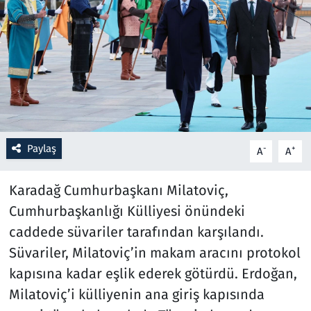
Resmi İlanlar
Rüya Tabirleri
Sağlık
Savunma Sanayi
Paylaş
-
+
A
A
Seçim 2023
Karadağ Cumhurbaşkanı Milatoviç,
Spor
Cumhurbaşkanlığı Külliyesi önündeki
caddede süvariler tarafından karşılandı.
Teknoloji ve Bilim
Süvariler, Milatoviç’in makam aracını protokol
kapısına kadar eşlik ederek götürdü. Erdoğan,
Televizyon
Milatoviç’i külliyenin ana giriş kapısında