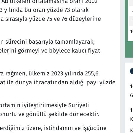
n AB ülkeleri ortalamasına oranı 2002
3 yılında bu oran yüzde 73 olarak
da sırasıyla yüzde 75 ve 76 düzeylerine
1
sürecini başarıyla tamamlayarak,
lerini görmeyi ve böylece kalıcı fiyat
a rağmen, ülkemiz 2023 yılında 255,6
at ile dünya ihracatından aldığı payı yüzde
1
G
rtamın iyileştirilmesiyle Suriyeli
1
onurlu ve gönüllü şekilde dönecektir.
K
verdiğimiz üzere, istihdamın ve işgücüne
K