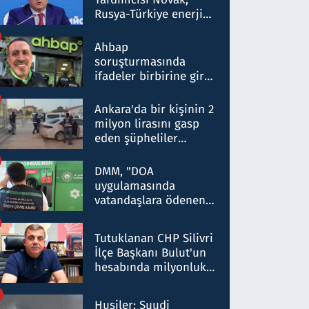
Rusya-Türkiye enerji
ortaklığının stratejik
nitelikte olduğunu
Ahbap
belirtti
soruşturmasında
ifadeler birbirine girdi:
Dokuz şüphelinin
ifadelerinden ortaya
Ankara'da bir kişinin 2
çıkan tablo şok etti
milyon lirasını gasp
eden şüpheliler
Kırıkkale'de yakalandı
DMM, "DOA
uygulamasında
vatandaşlara ödenen
iade tutarlarının
düşürüldüğü" iddiasını
Tutuklanan CHP Silivri
yalanladı
İlçe Başkanı Bulut'un
hesabında milyonluk
para trafiğine: Patron
talimat verdi, ben
Husiler: Suudi