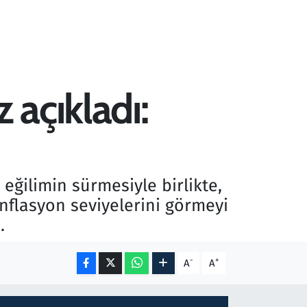
açıkladı:
ilimin sürmesiyle birlikte,
nflasyon seviyelerini görmeyi
.
-
+
A
A