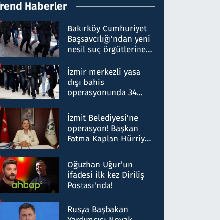
Trend Haberler
Bakırköy Cumhuriyet
Başsavcılığı'ndan yeni
nesil suç örgütlerine
operasyon: 50 şüpheli
hakkında gözaltı kararı
İzmir merkezli yasa
dışı bahis
operasyonunda 34
gözaltı: Yaklaşık 2
Milyar liralık para
İzmit Belediyesi'ne
trafiği tespit edildi
operasyon! Başkan
Fatma Kaplan Hürriyet
ve eşi gözaltına alındı
Oğuzhan Uğur’un
ifadesi ilk kez Diriliş
Postası'nda!
Rusya Başbakan
Yardımcısı Novak,