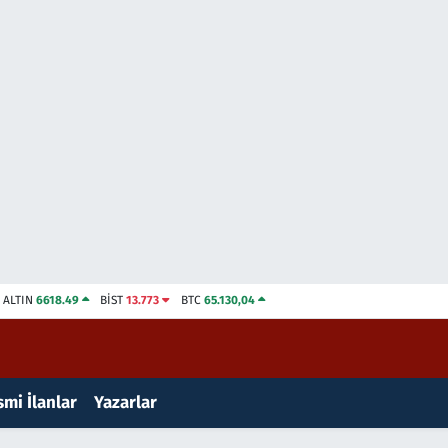
ALTIN
6618.49
BİST
13.773
BTC
65.130,04
mi İlanlar
Yazarlar