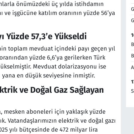
ımlarla önümüzdeki üç yılda istihdamın
G
ını ve işgücüne katılım oranının yüzde 56’ya
G
ı Yüzde 57,3’e Yükseldi
1
B
nin toplam mevduat içindeki payı geçen yıl
B
 oranından yüzde 6,6’ya gerilerken Türk
yükselmiştir. Mevduat dolarizasyonu ise
A
u yana en düşük seviyesine inmiştir.
1
ktrik ve Doğal Gaz Sağlayan
S
a, mesken aboneleri için yaklaşık yüzde
k. Vatandaşlarımızın elektrik ve doğal gazı
25 yılı bütçesinde de 472 milyar lira