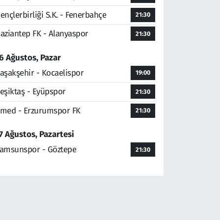
ençlerbirliği S.K. - Fenerbahçe
21:30
aziantep FK - Alanyaspor
21:30
6 Ağustos, Pazar
aşakşehir - Kocaelispor
19:00
eşiktaş - Eyüpspor
21:30
med - Erzurumspor FK
21:30
7 Ağustos, Pazartesi
amsunspor - Göztepe
21:30