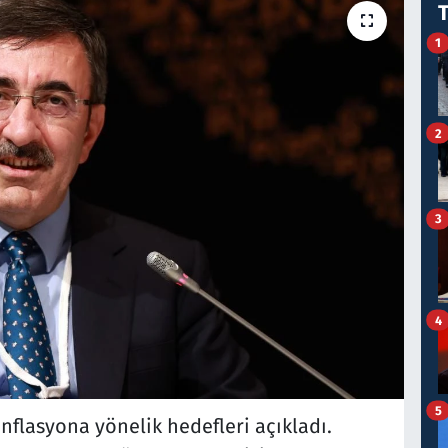
1
2
3
4
5
flasyona yönelik hedefleri açıkladı.