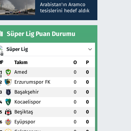
gönderdim
Arabistan'ın Aramco
tesislerini hedef aldık
Süper Lig Puan Durumu
Süper Lig
#
Takım
O
P
Amed
0
0
1
Erzurumspor FK
0
0
2
Başakşehir
0
0
3
Kocaelispor
0
0
4
Beşiktaş
0
0
5
Eyüpspor
0
0
6