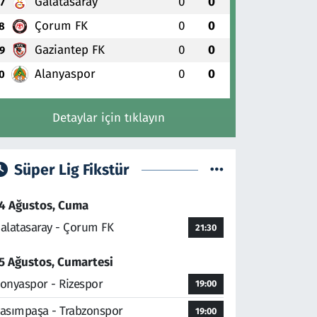
Galatasaray
0
0
7
Çorum FK
0
0
8
Gaziantep FK
0
0
9
Alanyaspor
0
0
0
Detaylar için tıklayın
Süper Lig Fikstür
4 Ağustos, Cuma
alatasaray - Çorum FK
21:30
5 Ağustos, Cumartesi
onyaspor - Rizespor
19:00
asımpaşa - Trabzonspor
19:00