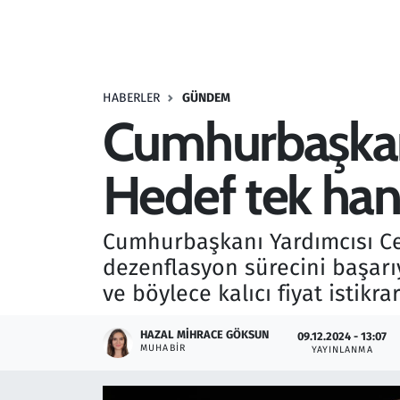
Resmi İlanlar
Rüya Tabirleri
HABERLER
GÜNDEM
Cumhurbaşkanı
Sağlık
Hedef tek han
Savunma Sanayi
Seçim 2023
Cumhurbaşkanı Yardımcısı Ce
dezenflasyon sürecini başarı
Spor
ve böylece kalıcı fiyat istik
Teknoloji ve Bilim
HAZAL MIHRACE GÖKSUN
09.12.2024 - 13:07
MUHABIR
YAYINLANMA
Televizyon