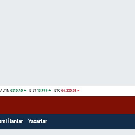
ALTIN
6510.40
BİST
13.799
BTC
64.225,61
mi İlanlar
Yazarlar