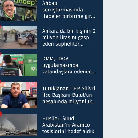
nitelikte olduğunu
Ahbap
belirtti
soruşturmasında
ifadeler birbirine girdi:
Dokuz şüphelinin
ifadelerinden ortaya
Ankara'da bir kişinin 2
çıkan tablo şok etti
milyon lirasını gasp
eden şüpheliler
Kırıkkale'de yakalandı
DMM, "DOA
uygulamasında
vatandaşlara ödenen
iade tutarlarının
düşürüldüğü" iddiasını
Tutuklanan CHP Silivri
yalanladı
İlçe Başkanı Bulut'un
hesabında milyonluk
para trafiğine: Patron
talimat verdi, ben
Husiler: Suudi
gönderdim
Arabistan'ın Aramco
tesislerini hedef aldık