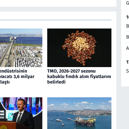
G
1
B
B
A
1
S
endüstrisinin
TMO, 2026-2027 sezonu
acatı 3,6 milyar
kabuklu fındık alım fiyatlarını
laştı
belirledi