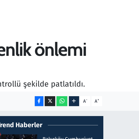
enlik önlemi
rollü şekilde patlatıldı.
-
+
A
A
Trend Haberler