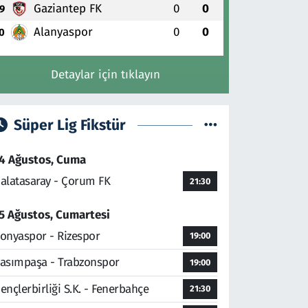
Gaziantep FK
0
0
9
Alanyaspor
0
0
0
Detaylar için tıklayın
Süper Lig Fikstür
4 Ağustos, Cuma
alatasaray - Çorum FK
21:30
5 Ağustos, Cumartesi
onyaspor - Rizespor
19:00
asımpaşa - Trabzonspor
19:00
ençlerbirliği S.K. - Fenerbahçe
21:30