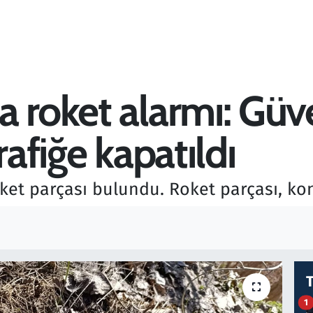
a roket alarmı: Güv
rafiğe kapatıldı
et parçası bulundu. Roket parçası, kont
1