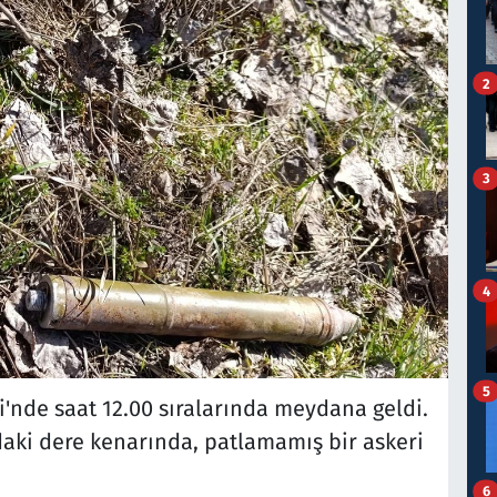
2
3
4
5
i'nde saat 12.00 sıralarında meydana geldi.
aki dere kenarında, patlamamış bir askeri
6