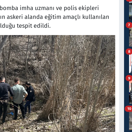
 bomba imha uzmanı ve polis ekipleri
ın askeri alanda eğitim amaçlı kullanılan
lduğu tespit edildi.
7
8
9
10