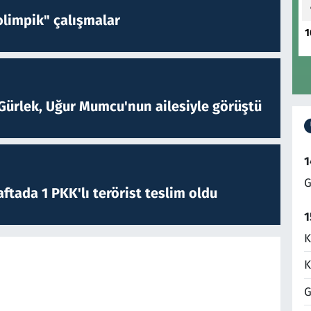
limpik" çalışmalar
1
Gürlek, Uğur Mumcu'nun ailesiyle görüştü
1
G
ftada 1 PKK'lı terörist teslim oldu
1
K
K
G