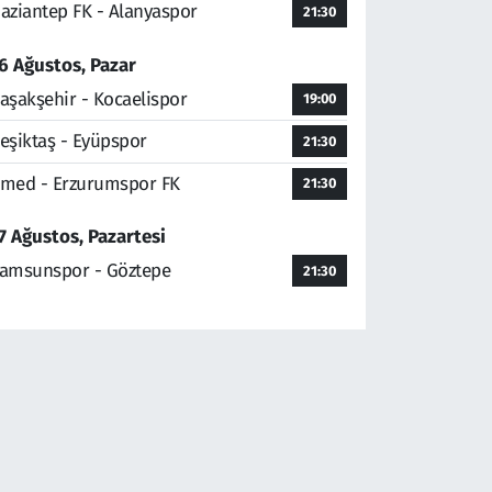
aziantep FK - Alanyaspor
21:30
6 Ağustos, Pazar
aşakşehir - Kocaelispor
19:00
eşiktaş - Eyüpspor
21:30
med - Erzurumspor FK
21:30
7 Ağustos, Pazartesi
amsunspor - Göztepe
21:30