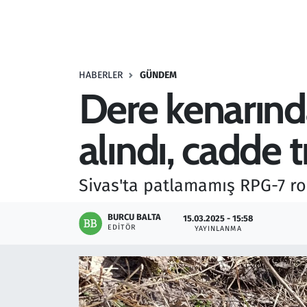
Resmi İlanlar
Rüya Tabirleri
HABERLER
GÜNDEM
Dere kenarınd
Sağlık
alındı, cadde t
Savunma Sanayi
Seçim 2023
Sivas'ta patlamamış RPG-7 rok
Spor
BURCU BALTA
15.03.2025 - 15:58
EDITÖR
YAYINLANMA
Teknoloji ve Bilim
Televizyon