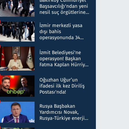
Bakırköy Cumhuriyet
Başsavcılığı'ndan yeni
nesil suç örgütlerine
operasyon: 50 şüpheli
hakkında gözaltı kararı
İzmir merkezli yasa
dışı bahis
operasyonunda 34
gözaltı: Yaklaşık 2
Milyar liralık para
İzmit Belediyesi'ne
trafiği tespit edildi
operasyon! Başkan
Fatma Kaplan Hürriyet
ve eşi gözaltına alındı
Oğuzhan Uğur’un
ifadesi ilk kez Diriliş
Postası'nda!
Rusya Başbakan
Yardımcısı Novak,
Rusya-Türkiye enerji
ortaklığının stratejik