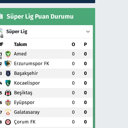
Süper Lig Puan Durumu
Süper Lig
#
Takım
O
P
Amed
0
0
1
Erzurumspor FK
0
0
2
Başakşehir
0
0
3
Kocaelispor
0
0
4
Beşiktaş
0
0
5
Eyüpspor
0
0
6
Galatasaray
0
0
7
Çorum FK
0
0
8