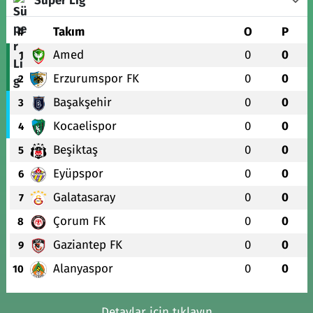
Süper Lig
#
Takım
O
P
Amed
0
0
1
Erzurumspor FK
0
0
2
Başakşehir
0
0
3
Kocaelispor
0
0
4
Beşiktaş
0
0
5
Eyüpspor
0
0
6
Galatasaray
0
0
7
Çorum FK
0
0
8
Gaziantep FK
0
0
9
Alanyaspor
0
0
10
Detaylar için tıklayın