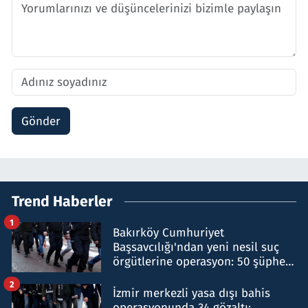
Gönder
Trend Haberler
1
Bakırköy Cumhuriyet
Başsavcılığı'ndan yeni nesil suç
örgütlerine operasyon: 50 şüpheli
hakkında gözaltı kararı
2
İzmir merkezli yasa dışı bahis
operasyonunda 34 gözaltı: