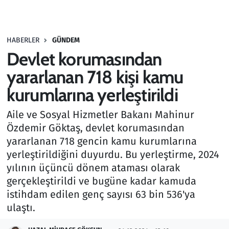
Gündem
HABERLER
GÜNDEM
Haber
Devlet korumasından
Kültür Sanat
yararlanan 718 kişi kamu
kurumlarına yerleştirildi
Kurumsal Haberler
Aile ve Sosyal Hizmetler Bakanı Mahinur
Lezzet Durağı
Özdemir Göktaş, devlet korumasından
yararlanan 718 gencin kamu kurumlarına
Memur ve Kamu
yerleştirildiğini duyurdu. Bu yerleştirme, 2024
yılının üçüncü dönem ataması olarak
Otomobil
gerçekleştirildi ve bugüne kadar kamuda
istihdam edilen genç sayısı 63 bin 536'ya
Oyun
ulaştı.
Ramazan