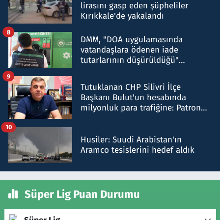
lirasını gasp eden şüpheliler
Kırıkkale'de yakalandı
8
DMM, "DOA uygulamasında
vatandaşlara ödenen iade
tutarlarının düşürüldüğü"
iddiasını yalanladı
9
Tutuklanan CHP Silivri İlçe
Başkanı Bulut'un hesabında
milyonluk para trafiğine: Patron
talimat verdi, ben gönderdim
10
Husiler: Suudi Arabistan'ın
Aramco tesislerini hedef aldık
Süper Lig Puan Durumu