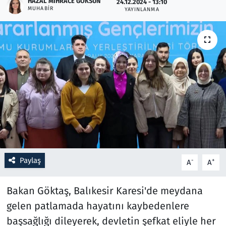
HAZAL MIHRACE GÖKSUN
24.12.2024 - 13:10
MUHABIR
YAYINLANMA
Resmi İlanlar
Rüya Tabirleri
Sağlık
Savunma Sanayi
Seçim 2023
Spor
Paylaş
-
+
A
A
Teknoloji ve Bilim
Bakan Göktaş, Balıkesir Karesi'de meydana
Televizyon
gelen patlamada hayatını kaybedenlere
başsağlığı dileyerek, devletin şefkat eliyle her