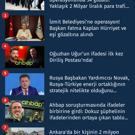
Yaklaşık 2 Milyar liralık para trafiği
tespit edildi
3
İzmit Belediyesi'ne operasyon!
Başkan Fatma Kaplan Hürriyet ve
eşi gözaltına alındı
4
Oğuzhan Uğur’un ifadesi ilk kez
Diriliş Postası'nda!
5
Rusya Başbakan Yardımcısı Novak,
Rusya-Türkiye enerji ortaklığının
stratejik nitelikte olduğunu
belirtti
6
Ahbap soruşturmasında ifadeler
birbirine girdi: Dokuz şüphelinin
ifadelerinden ortaya çıkan tablo
şok etti
7
Ankara'da bir kişinin 2 milyon