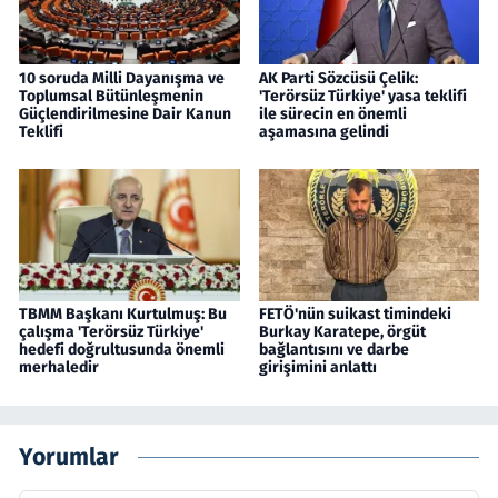
10 soruda Milli Dayanışma ve
AK Parti Sözcüsü Çelik:
Toplumsal Bütünleşmenin
'Terörsüz Türkiye' yasa teklifi
Güçlendirilmesine Dair Kanun
ile sürecin en önemli
Teklifi
aşamasına gelindi
TBMM Başkanı Kurtulmuş: Bu
FETÖ'nün suikast timindeki
çalışma 'Terörsüz Türkiye'
Burkay Karatepe, örgüt
hedefi doğrultusunda önemli
bağlantısını ve darbe
merhaledir
girişimini anlattı
Yorumlar