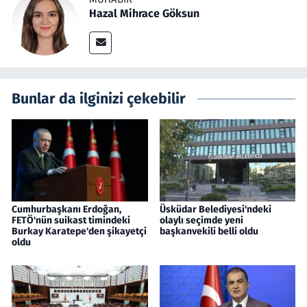
Hazal Mihrace Göksun
Bunlar da ilginizi çekebilir
Cumhurbaşkanı Erdoğan,
Üsküdar Belediyesi'ndeki
FETÖ'nün suikast timindeki
olaylı seçimde yeni
Burkay Karatepe'den şikayetçi
başkanvekili belli oldu
oldu