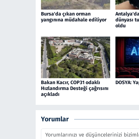
Bursa'da çıkan orman
Antalya'da
yangınına müdahale ediliyor
dünyası tu
oldu
Bakan Kacır, COP31 odaklı
DOSYA: Ya
Hızlandırma Desteği çağrısını
açıkladı
Yorumlar