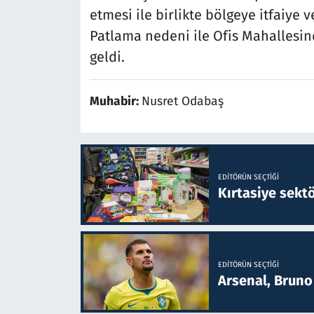
etmesi ile birlikte bölgeye itfaiye v
Patlama nedeni ile Ofis Mahallesin
geldi.
Muhabir:
Nusret Odabaş
EDITÖRÜN SEÇTIĞI
Kırtasiye sekt
EDITÖRÜN SEÇTIĞI
Arsenal, Bruno 