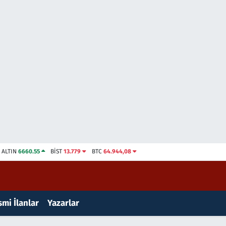
ALTIN
6660.55
BİST
13.779
BTC
64.944,08
mi İlanlar
Yazarlar