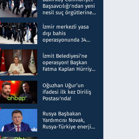
Başsavcılığı'ndan yeni
nesil suç örgütlerine
operasyon: 50 şüpheli
hakkında gözaltı kararı
İzmir merkezli yasa
dışı bahis
operasyonunda 34
gözaltı: Yaklaşık 2
Milyar liralık para
İzmit Belediyesi'ne
trafiği tespit edildi
operasyon! Başkan
Fatma Kaplan Hürriyet
ve eşi gözaltına alındı
Oğuzhan Uğur’un
ifadesi ilk kez Diriliş
Postası'nda!
Rusya Başbakan
Yardımcısı Novak,
Rusya-Türkiye enerji
ortaklığının stratejik