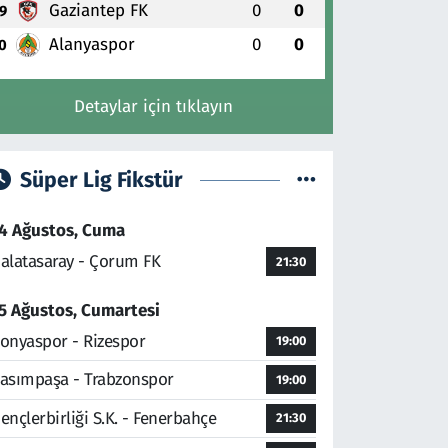
Gaziantep FK
0
0
9
Alanyaspor
0
0
0
Detaylar için tıklayın
Süper Lig Fikstür
4 Ağustos, Cuma
alatasaray - Çorum FK
21:30
5 Ağustos, Cumartesi
onyaspor - Rizespor
19:00
asımpaşa - Trabzonspor
19:00
ençlerbirliği S.K. - Fenerbahçe
21:30