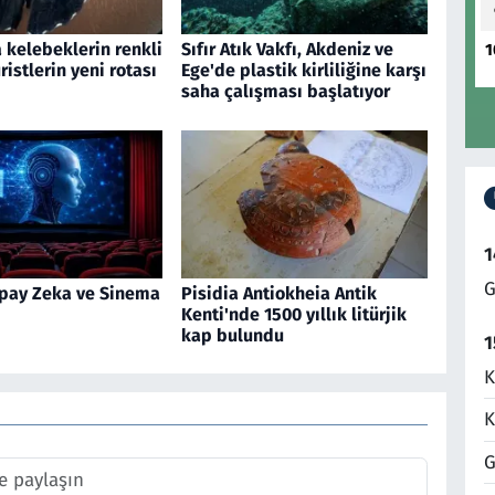
 kelebeklerin renkli
Sıfır Atık Vakfı, Akdeniz ve
1
ristlerin yeni rotası
Ege'de plastik kirliliğine karşı
saha çalışması başlatıyor
1
G
pay Zeka ve Sinema
Pisidia Antiokheia Antik
Kenti'nde 1500 yıllık litürjik
kap bulundu
1
K
K
G