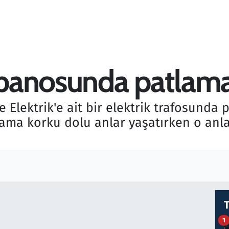
k panosunda patlam
cle Elektrik'e ait bir elektrik trafosund
lama korku dolu anlar yaşatırken o anla
1