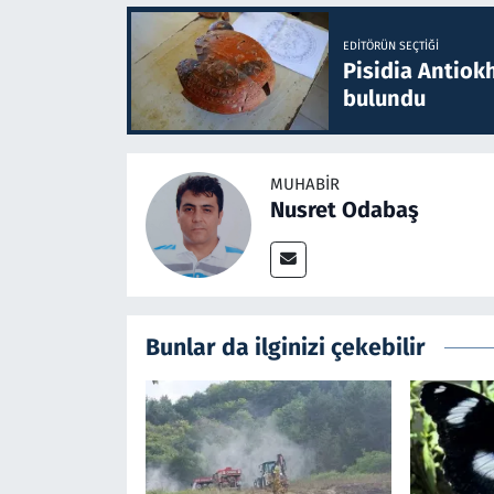
EDITÖRÜN SEÇTIĞI
Pisidia Antiokh
bulundu
MUHABIR
Nusret Odabaş
Bunlar da ilginizi çekebilir