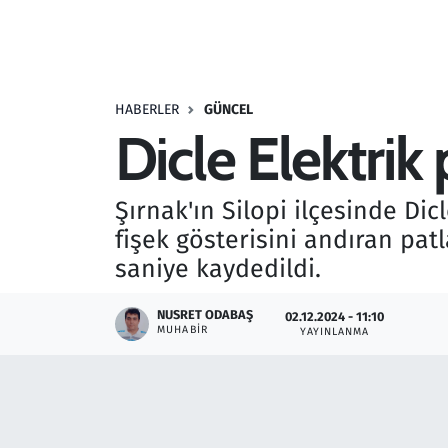
Resmi İlanlar
Rüya Tabirleri
HABERLER
GÜNCEL
Dicle Elektri
Sağlık
Savunma Sanayi
Şırnak'ın Silopi ilçesinde Di
fişek gösterisini andıran pat
Seçim 2023
saniye kaydedildi.
Spor
NUSRET ODABAŞ
02.12.2024 - 11:10
MUHABIR
YAYINLANMA
Teknoloji ve Bilim
Televizyon