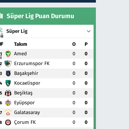
Süper Lig Puan Durumu
Süper Lig
#
Takım
O
P
Amed
0
0
1
Erzurumspor FK
0
0
2
Başakşehir
0
0
3
Kocaelispor
0
0
4
Beşiktaş
0
0
5
Eyüpspor
0
0
6
Galatasaray
0
0
7
Çorum FK
0
0
8