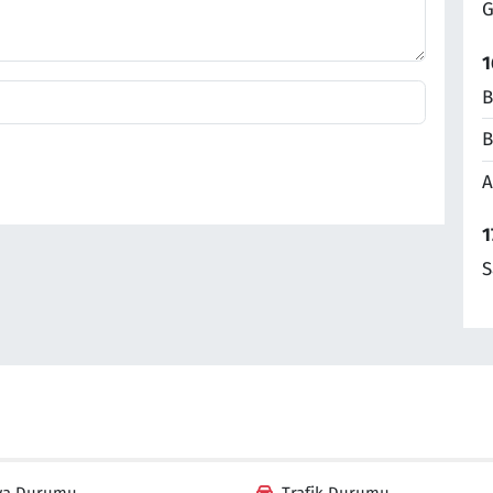
G
1
B
B
A
1
S
va Durumu
Trafik Durumu