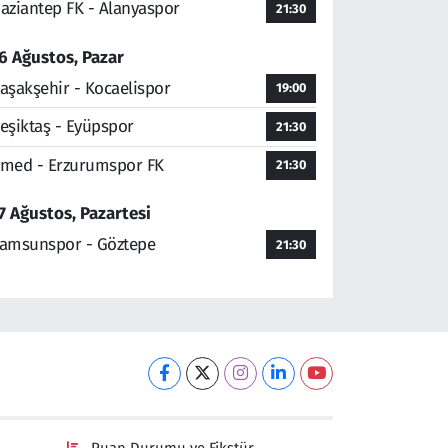
aziantep FK - Alanyaspor
21:30
6 Ağustos, Pazar
aşakşehir - Kocaelispor
19:00
eşiktaş - Eyüpspor
21:30
med - Erzurumspor FK
21:30
7 Ağustos, Pazartesi
amsunspor - Göztepe
21:30
Puan Durumu ve Fikstür