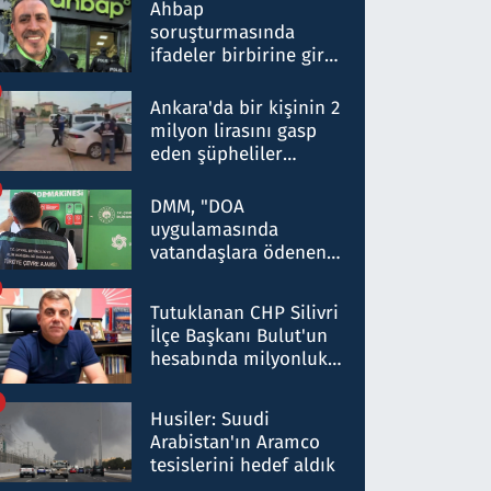
nitelikte olduğunu
Ahbap
belirtti
soruşturmasında
ifadeler birbirine girdi:
Dokuz şüphelinin
ifadelerinden ortaya
Ankara'da bir kişinin 2
çıkan tablo şok etti
milyon lirasını gasp
eden şüpheliler
Kırıkkale'de yakalandı
DMM, "DOA
uygulamasında
vatandaşlara ödenen
iade tutarlarının
düşürüldüğü" iddiasını
Tutuklanan CHP Silivri
yalanladı
İlçe Başkanı Bulut'un
hesabında milyonluk
para trafiğine: Patron
talimat verdi, ben
Husiler: Suudi
gönderdim
Arabistan'ın Aramco
tesislerini hedef aldık