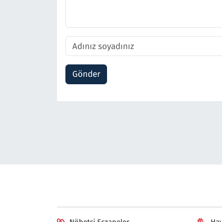
Gönder
Nöbetçi Eczaneler
Ha