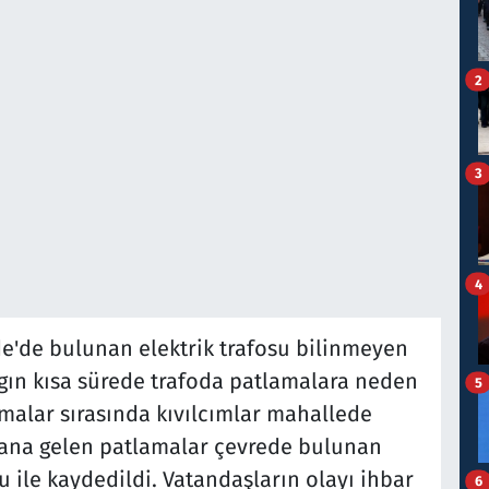
2
3
4
dde'de bulunan elektrik trafosu bilinmeyen
gın kısa sürede trafoda patlamalara neden
5
malar sırasında kıvılcımlar mahallede
ana gelen patlamalar çevrede bulunan
 ile kaydedildi. Vatandaşların olayı ihbar
6