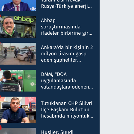
Rusya-Türkiye enerji
ortaklığının stratejik
nitelikte olduğunu
Ahbap
belirtti
soruşturmasında
ifadeler birbirine girdi:
Dokuz şüphelinin
ifadelerinden ortaya
Ankara'da bir kişinin 2
çıkan tablo şok etti
milyon lirasını gasp
eden şüpheliler
Kırıkkale'de yakalandı
DMM, "DOA
uygulamasında
vatandaşlara ödenen
iade tutarlarının
düşürüldüğü" iddiasını
Tutuklanan CHP Silivri
yalanladı
İlçe Başkanı Bulut'un
hesabında milyonluk
para trafiğine: Patron
talimat verdi, ben
Husiler: Suudi