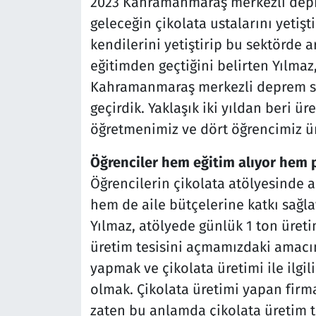
2023 Kahramanmaraş merkezli depr
geleceğin çikolata ustalarını yetişti
kendilerini yetiştirip bu sektörde
eğitimden geçtiğini belirten Yılma
Kahramanmaraş merkezli deprem sonr
geçirdik. Yaklaşık iki yıldan beri ü
öğretmenimiz ve dört öğrencimiz ü
Öğrenciler hem eğitim alıyor hem 
Öğrencilerin çikolata atölyesinde a
hem de aile bütçelerine katkı sağla
Yılmaz, atölyede günlük 1 ton üretim
üretim tesisini açmamızdaki amacım
yapmak ve çikolata üretimi ile ilgil
olmak. Çikolata üretimi yapan firma
zaten bu anlamda çikolata üretim t