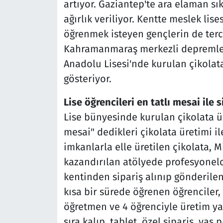
artıyor. Gaziantep'te ara elaman sık
ağırlık veriliyor. Kentte meslek lis
öğrenmek isteyen gençlerin de terci
Kahramanmaraş merkezli depremler
Anadolu Lisesi'nde kurulan çikolata
gösteriyor.
Lise öğrencileri en tatlı mesai ile 
Lise bünyesinde kurulan çikolata ür
mesai" dedikleri çikolata üretimi il
imkanlarla elle üretilen çikolata, M
kazandırılan atölyede profesyonelce
kentinden sipariş alınıp gönderilen
kısa bir sürede öğrenen öğrenciler, 
öğretmen ve 4 öğrenciyle üretim ya
sıra kalıp, tablet, özel sipariş, yaş