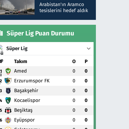
gönderdim
Arabistan'ın Aramco
tesislerini hedef aldık
Süper Lig Puan Durumu
Süper Lig
#
Takım
O
P
Amed
0
0
1
Erzurumspor FK
0
0
2
Başakşehir
0
0
3
Kocaelispor
0
0
4
Beşiktaş
0
0
5
Eyüpspor
0
0
6