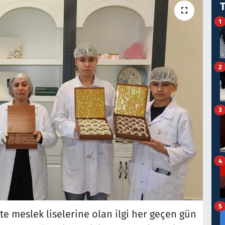
1
2
3
4
5
e meslek liselerine olan ilgi her geçen gün