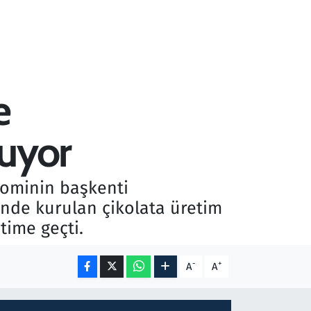
e
luyor
nominin başkenti
inde kurulan çikolata üretim
etime geçti.
-
+
A
A