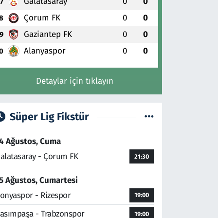
Galatasaray
0
0
7
Çorum FK
0
0
8
Gaziantep FK
0
0
9
Alanyaspor
0
0
0
Detaylar için tıklayın
Süper Lig Fikstür
4 Ağustos, Cuma
alatasaray - Çorum FK
21:30
5 Ağustos, Cumartesi
onyaspor - Rizespor
19:00
asımpaşa - Trabzonspor
19:00