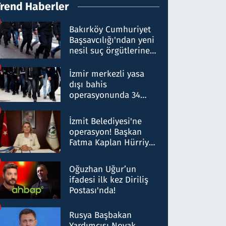
Trend Haberler
Bakırköy Cumhuriyet
Başsavcılığı'ndan yeni
nesil suç örgütlerine
operasyon: 50 şüpheli
hakkında gözaltı kararı
İzmir merkezli yasa
dışı bahis
operasyonunda 34
gözaltı: Yaklaşık 2
Milyar liralık para
İzmit Belediyesi'ne
trafiği tespit edildi
operasyon! Başkan
Fatma Kaplan Hürriyet
ve eşi gözaltına alındı
Oğuzhan Uğur’un
ifadesi ilk kez Diriliş
Postası'nda!
Rusya Başbakan
Yardımcısı Novak,