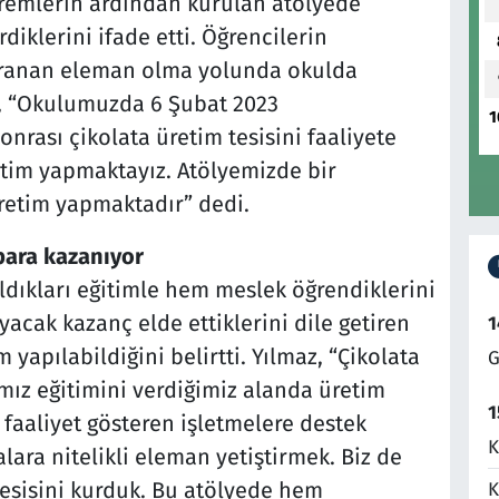
emlerin ardından kurulan atölyede
rdiklerini ifade etti. Öğrencilerin
 aranan eleman olma yolunda okulda
z, “Okulumuzda 6 Şubat 2023
1
ası çikolata üretim tesisini faaliyete
retim yapmaktayız. Atölyemizde bir
retim yapmaktadır” dedi.
para kazanıyor
ldıkları eğitimle hem meslek öğrendiklerini
yacak kazanç elde ettiklerini dile getiren
1
 yapılabildiğini belirtti. Yılmaz, “Çikolata
G
ız eğitimini verdiğimiz alanda üretim
1
i faaliyet gösteren işletmelere destek
K
lara nitelikli eleman yetiştirmek. Biz de
esisini kurduk. Bu atölyede hem
K