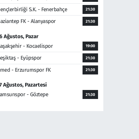
ençlerbirliği S.K. - Fenerbahçe
21:30
aziantep FK - Alanyaspor
21:30
6 Ağustos, Pazar
aşakşehir - Kocaelispor
19:00
eşiktaş - Eyüpspor
21:30
med - Erzurumspor FK
21:30
7 Ağustos, Pazartesi
amsunspor - Göztepe
21:30