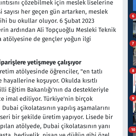
ıntısını çözebilmek için meslek liselerine
esi sayısı her geçen gün artarken, meslek
6
hi bu okullar oluyor. 6 Şubat 2023
in ardından Ali Topçuoğlu Mesleki Teknik
 atölyesine de gençler yoğun ilgi
7
siparişlere yetişmeye çalışıyor
etim atölyesinde öğrenciler, "en tatlı
8
e hayallerine koşuyor. Okulda kısıtlı
illi Eğitim Bakanlığı'nın da destekleriyle
 imal ediliyor. Türkiye'nin birçok
9
 Dubai çikolatasının yapılış aşamalarını
seri bir şekilde üretim yapıyor. Lisede bir
pılan atölyede, Dubai çikolatasının yanı
10
 pasta, hediyelik, nişan ve düğün gibi özel