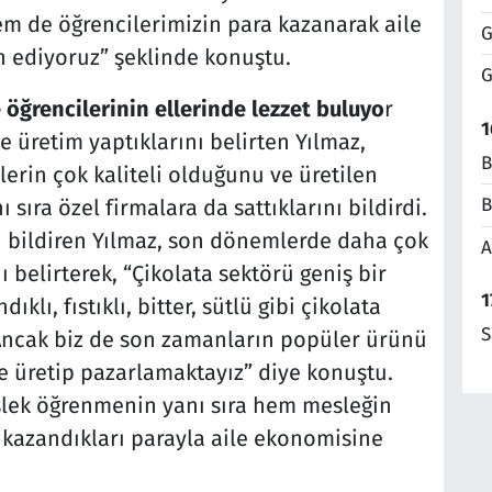
em de öğrencilerimizin para kazanarak aile
G
n ediyoruz” şeklinde konuştu.
G
e öğrencilerinin ellerinde lezzet buluyo
r
1
 üretim yaptıklarını belirten Yılmaz,
B
lerin çok kaliteli olduğunu ve üretilen
B
sıra özel firmalara da sattıklarını bildirdi.
nı bildiren Yılmaz, son dönemlerde daha çok
A
ı belirterek, “Çikolata sektörü geniş bir
1
klı, fıstıklı, bitter, sütlü gibi çikolata
S
 Ancak biz de son zamanların popüler ürünü
e üretip pazarlamaktayız” diye konuştu.
slek öğrenmenin yanı sıra hem mesleğin
e kazandıkları parayla aile ekonomisine