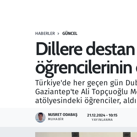
Resmi İlanlar
Rüya Tabirleri
HABERLER
GÜNCEL
Dillere destan 
Sağlık
öğrencilerinin
Savunma Sanayi
Seçim 2023
Türkiye'de her geçen gün Dub
Gaziantep'te Ali Topçuoğlu M
Spor
atölyesindeki öğrenciler, aldık
Teknoloji ve Bilim
NUSRET ODABAŞ
21.12.2024 - 10:15
MUHABIR
YAYINLANMA
Televizyon