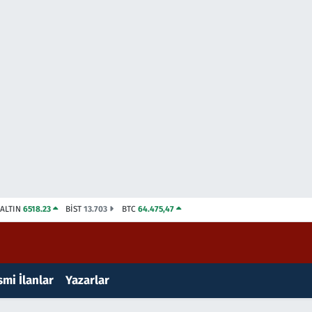
ALTIN
6518.23
BİST
13.703
BTC
64.475,47
mi İlanlar
Yazarlar